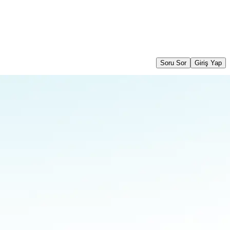
Soru Sor
Giriş Yap