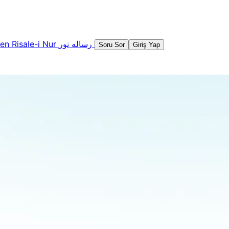
şen
Risale-i Nur
رساله نور
Soru Sor
Giriş Yap