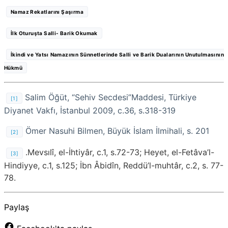
Namaz Rekatlarını Şaşırma
İlk Oturuşta Salli- Barik Okumak
İkindi ve Yatsı Namazının Sünnetlerinde Salli ve Barik Dualarının Unutulmasının
Hükmü
Salim Öğüt, “Sehiv Secdesi”Maddesi, Türkiye
[1]
Diyanet Vakfı, İstanbul 2009, c.36, s.318-319
Ömer Nasuhi Bilmen, Büyük İslam İlmihali, s. 201
[2]
.Mevsılî, el-İhtiyâr, c.1, s.72-73; Heyet, el-Fetâva’l-
[3]
Hindiyye, c.1, s.125; İbn Âbidîn, Reddü’l-muhtâr, c.2, s. 77-
78.
Paylaş