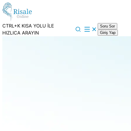
CTRL+K KISA YOLU İLE
Soru Sor
HIZLICA ARAYIN
Giriş Yap