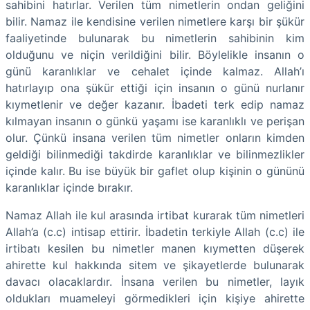
sahibini hatırlar. Verilen tüm nimetlerin ondan geliğini
bilir. Namaz ile kendisine verilen nimetlere karşı bir şükür
faaliyetinde bulunarak bu nimetlerin sahibinin kim
olduğunu ve niçin verildiğini bilir. Böylelikle insanın o
günü karanlıklar ve cehalet içinde kalmaz. Allah’ı
hatırlayıp ona şükür ettiği için insanın o günü nurlanır
kıymetlenir ve değer kazanır. İbadeti terk edip namaz
kılmayan insanın o günkü yaşamı ise karanlıklı ve perişan
olur. Çünkü insana verilen tüm nimetler onların kimden
geldiği bilinmediği takdirde karanlıklar ve bilinmezlikler
içinde kalır. Bu ise büyük bir gaflet olup kişinin o gününü
karanlıklar içinde bırakır.
Namaz Allah ile kul arasında irtibat kurarak tüm nimetleri
Allah’a (c.c) intisap ettirir. İbadetin terkiyle Allah (c.c) ile
irtibatı kesilen bu nimetler manen kıymetten düşerek
ahirette kul hakkında sitem ve şikayetlerde bulunarak
davacı olacaklardır. İnsana verilen bu nimetler, layık
oldukları muameleyi görmedikleri için kişiye ahirette