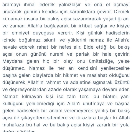
aramayı ihmal ederek yalnızlaşır ve ona el açmayı
unutarak gününü kendisi için karanlıklara çevirir. Demek
ki namaz insana bir bakış açısı kazandırarak yaşadığı anı
ve zamanı Allah'a bağlayarak bir irtibat sağlar ve kişiye
bir emniyet duyugusu vererir. Kişi günlük hadiselerin
içinde boğulmaz sıkıntı ve yüklerini namaz ile Allah'a
havale ederek rahat bir nefes alır. Elde ettiği bu bakış
açısı onun gününü nurani ve parlak bir hale çevirir.
Meydana gelen hiç bir olay onu ümitsizliğe, ye'se
düşürmez. Namaz ile her an kendisini yenilercesine
başına gelen olaylarda bir hikmet ve maslahat olduğunu
düşünerek Allah'ın rahmet ve adaletine sığınarak üzüntü
ve depresyonlardan azade olarak yaşamaya devam eder.
Namaz kılmayan kişi ise tam tersi bu biatını yani
kulluğunu yenilemediği için Allah'ı unutmaya ve başına
gelen hadiselere bir anlam veremeyerek yanlış bir bakış
açısı ile şikayetlere sitemlere ve itirazlara başlar ki Allah
muhafaza bu hal ve bu bakış açısı kişiyi zararlı bir yola
doğru sürükler.