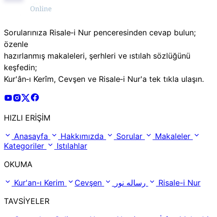
Sorularınıza Risale‑i Nur penceresinden cevap bulun;
özenle
hazırlanmış makaleleri, şerhleri ve ıstılah sözlüğünü
keşfedin;
Kur'ân‑ı Kerîm, Cevşen ve Risale‑i Nur'a tek tıkla ulaşın.
Risale Online Youtube Hesabı
Risale Online Instagram Hesabı
Risale Online X Hesabı
Risale Online Facebook Hesabı
HIZLI ERİŞİM
Anasayfa
Hakkımızda
Sorular
Makaleler
Kategoriler
Istılahlar
OKUMA
Kur'an-ı Kerim
Cevşen
رساله نور
Risale-i Nur
TAVSİYELER