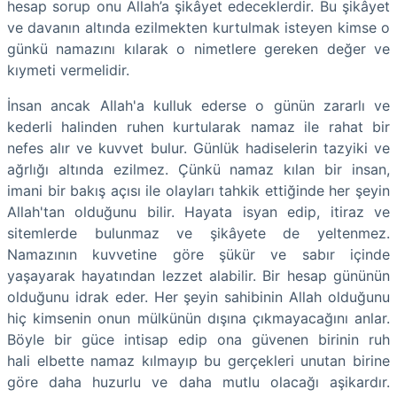
hesap sorup onu Allah’a şikâyet edeceklerdir. Bu şikâyet
ve davanın altında ezilmekten kurtulmak isteyen kimse o
günkü namazını kılarak o nimetlere gereken değer ve
kıymeti vermelidir.
İnsan ancak Allah'a kulluk ederse o günün zararlı ve
kederli halinden ruhen kurtularak namaz ile rahat bir
nefes alır ve kuvvet bulur. Günlük hadiselerin tazyiki ve
ağrlığı altında ezilmez. Çünkü namaz kılan bir insan,
imani bir bakış açısı ile olayları tahkik ettiğinde her şeyin
Allah'tan olduğunu bilir. Hayata isyan edip, itiraz ve
sitemlerde bulunmaz ve şikâyete de yeltenmez.
Namazının kuvvetine göre şükür ve sabır içinde
yaşayarak hayatından lezzet alabilir. Bir hesap gününün
olduğunu idrak eder. Her şeyin sahibinin Allah olduğunu
hiç kimsenin onun mülkünün dışına çıkmayacağını anlar.
Böyle bir güce intisap edip ona güvenen birinin ruh
hali elbette namaz kılmayıp bu gerçekleri unutan birine
göre daha huzurlu ve daha mutlu olacağı aşikardır.