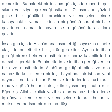
demektir. Bu haldeki bir insanın gün içinde ruhen birçok
sıkıntı ve eziyet çekeceği aşikardır. O insanların yüzleri
gülse bile gönülleri karanlıkta ve endişeler içinde
kanayacaktır. Namaz ile insan bir gününü nurani bir hale
çevirirken, namaz kılmayan ise o gününü karanlıklara
çevirir.
İnsan gün içinde Allah'ın ona ihsan ettiği sayısızca nimete
ulaşır ki bu elbette bir şükür gerektirir. Ayrıca imtihan
gereği birçok bela ve musibete de maruz kalabilir ki bu
da sabır gerektirir. Bu nimetlerin ve imtihan gereği verilen
bela ve musibetlerin Allah'tan geldiğini bilen ve ona
namaz ile kulluk eden bir kişi, hayatında bir istinad yani
dayanak noktası bulur. Elem ve kederlerden kurtularak
ruhu ve gönlü huzurlu bir şekilde yaşar hep mutlu olur.
Eğer kişi Allah'a kulluk vazifesi olan namazı terk ederse
iç dünyası elem, keder ve endişelerle dolarak huzursuz
mutsuz ve perişan bir duruma düşer.