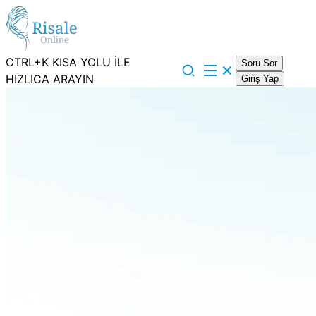
CTRL+K KISA YOLU İLE
Soru Sor
HIZLICA ARAYIN
Giriş Yap