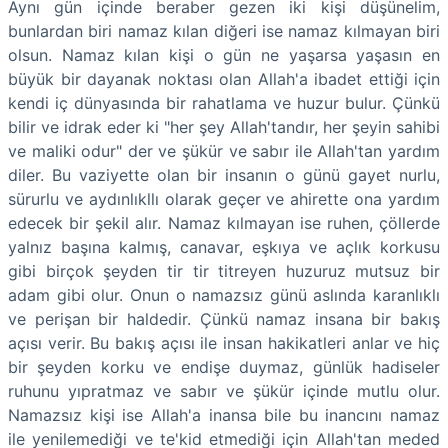
Aynı gün içinde beraber gezen iki kişi düşünelim,
bunlardan biri namaz kılan diğeri ise namaz kılmayan biri
olsun. Namaz kılan kişi o gün ne yaşarsa yaşasın en
büyük bir dayanak noktası olan Allah'a ibadet ettiği için
kendi iç dünyasında bir rahatlama ve huzur bulur. Çünkü
bilir ve idrak eder ki "her şey Allah'tandır, her şeyin sahibi
ve maliki odur" der ve şükür ve sabır ile Allah'tan yardım
diler. Bu vaziyette olan bir insanın o günü gayet nurlu,
sürurlu ve aydınlıkllı olarak geçer ve ahirette ona yardım
edecek bir şekil alır. Namaz kılmayan ise ruhen, çöllerde
yalnız başına kalmış, canavar, eşkıya ve açlık korkusu
gibi birçok şeyden tir tir titreyen huzuruz mutsuz bir
adam gibi olur. Onun o namazsız günü aslında karanlıklı
ve perişan bir haldedir. Çünkü namaz insana bir bakış
açısı verir. Bu bakış açısı ile insan hakikatleri anlar ve hiç
bir şeyden korku ve endişe duymaz, günlük hadiseler
ruhunu yıpratmaz ve sabır ve şükür içinde mutlu olur.
Namazsız kişi ise Allah'a inansa bile bu inancını namaz
ile yenilemediği ve te'kid etmediği için Allah'tan meded