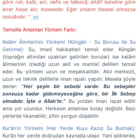
göre ruh, kalb, sırr, nefis ve hâkezâ; letâif kendine göre
birer hisse alır, masseder. Eğer onların hissesi olmazsa
noksândır. “
[1]
Temsille Anlatılan Yöntem Farkı:
Kelâm Âlimlerinin Yöntemi (Küngân - Su Borusu ile Su
Getirme):
Su, imanî hakikatleri temsil eder. Küngân
(toprağın altından uzaktan getirilen borular) ise kelâm
âlimlerinin izlediği uzun aklî ve mantıkî delilleri temsil
eder. Bu yöntem uzun ve meşakkatlidir. Akıl merkezli,
uzun ve teknik delillerle iman ispatı yapılır. Mesela şöyle
derler:
“
Her şeyin bir sebebi vardır. Bu sebepler
sonsuza kadar gidemeyeceğine göre, bir İlk Sebep
olmalıdır. İşte o Allah’tır.
”
Bu yoldan iman ispat edilir
ama yol uzundur. Herkesin anlaması kolay değildir. Bazı
yerlerde tıkanabilir; zihin yorgun düşebilir.
Kur’ân’ın Yöntemi (Her Yerde Kuyu Kazıp Su Bulmak):
Kur’ân her yerde doğrudan kaynağa ulaşır. Yani göklerde,