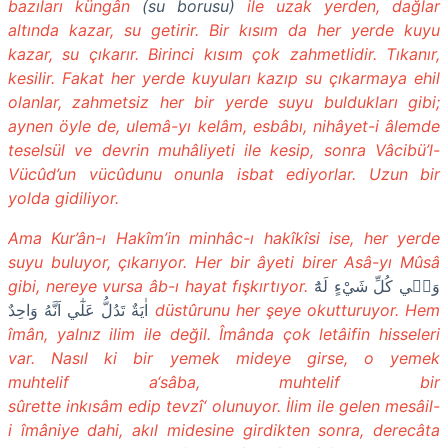
bazıları küngân
(su borusu)
ile uzak yerden, dağlar
altında kazar, su getirir. Bir kısım da her yerde kuyu
kazar, su çıkarır. Birinci kısım çok zahmetlidir. Tıkanır,
kesilir. Fakat her yerde kuyuları kazıp su çıkarmaya ehil
olanlar, zahmetsiz her bir yerde suyu buldukları gibi;
aynen öyle de, ulemâ-yı kelâm, esbâbı, nihâyet-i âlemde
teselsül ve devrin muhâliyeti ile kesip, sonra Vâcibü’l-
Vücûd’un vücûdunu onunla isbat ediyorlar. Uzun bir
yolda gidiliyor.
Ama Kur’ân-ı Hakîm’in minhâc-ı hakîkîsi ise, her yerde
suyu buluyor, çıkarıyor. Her bir âyeti birer Asâ-yı Mûsâ
gibi, nereye vursa âb-ı hayat fışkırtıyor.
وَف۪ي كُلِّ شَيْءٍ لَهُٓ
اٰيَةٌ تَدُلُّ عَلٰٓي اَنَّهُ وَاحِدٌ
düstûrunu her şeye okutturuyor. Hem
îmân, yalnız ilim ile değil. Îmânda çok letâifin hisseleri
var. Nasıl ki bir yemek mideye girse, o yemek
muhtelif a‘sâba, muhtelif bir
sûrette inkısâm edip tevzî‘ olunuyor. İlim ile gelen mesâil-
i îmâniye dahi, akıl midesine girdikten sonra, derecâta