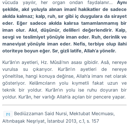
vücuda yayılır, her organ ondan faydalanır…
Aynı
şekilde, akıl yoluyla alınan imanî hakikatler de sadece
akılda kalmaz; kalp, ruh, sır gibi iç duygulara da sirayet
eder.
Eğer sadece akılda kalırsa tamamlanmamış bir
iman olur. Akıl, düşünür, delilleri değerlendirir. Kalp,
sevgi ve teslimiyet yönüyle iman eder. Ruh, derinlik ve
maneviyat yönüyle iman eder. Nefis, terbiye olup ilahi
otoriteye boyun eğer. Sır, gizli latife, Allah’a yönelir.
Kur’ân’ın ayetleri, Hz. Mûsâ’nın asası gibidir. Asâ, nereye
vurulsa su çıkarıyor. Kur’ân’ın ayetleri de nereye
yöneltilse, hangi konuya değinse, Allah’a imanı net olarak
gösteriyor. Kelâmcıların yolu kıymetli fakat uzun ve
teknik bir yoldur. Kur’ân’ın yolu ise ruhu doyuran bir
yoldur. Kur’ân, her varlığı Allah’a açılan bir pencere yapar.
Bediüzzaman Said Nursi, Mektubat Mecmuası,
[1]
Altınbaşak Neşriyat, İstanbul 2013, c.1, s. 157