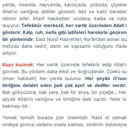
yerde, insanda, hayvanda, karıncada, yıldızda, çiçekte
Allah’ın varlığına deliller gösterir. Akıl ve kalbi beraber
tatmin eder. İmanî hakikatleri vicdana, kalbe ve ruha
duyurur.
Tefekkür merkezli, her varlık üzerinden Allah’ı
gösterir. Kalp, ruh, nefis gibi latifeleri harekete geçiren
bir yöntemdir.
Said Nursî Hazretleri, Kur’ân’dan alınan bu
metodu daha tesirli, derin ve kapsamlı olduğunu ifade
ediyor.
Kuyu kazmak:
Her varlık üzerinde tefekkür edip Allah’ı
görmek. Bu yöntem daha etkili ve doğrudandır. Çünkü su
(iman hakikati) her yerde bulunur.
Her şeyde O’nun
birliğine delalet eden pek çok ayet ve deliller vardır.
Bak gökyüzüne, bak yere, bak bir arıya, bir çiçeğe… Her
şeyde Allah’ın varlığına ve birliğine delil vardır. Yeter ki
bakmayı bil.
Yemek temsili burada çok önemlidir. Nasıl ki yemek
mideye girince sadece orada kalmaz, sindirim sistemiyle