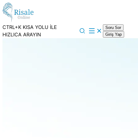
CTRL+K KISA YOLU İLE
Soru Sor
HIZLICA ARAYIN
Giriş Yap