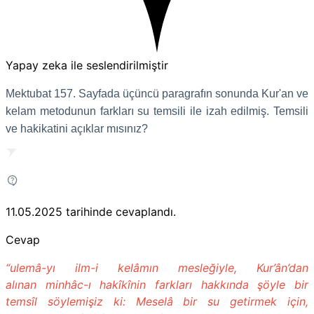
Yapay zeka ile seslendirilmiştir
Mektubat 157. Sayfada üçüncü paragrafın sonunda Kur'an ve
kelam metodunun farkları su temsili ile izah edilmiş. Temsili
ve hakikatini açıklar mısınız?
11.05.2025
tarihinde cevaplandı.
Cevap
“ulemâ-yı ilm-i kelâmın mesleğiyle, Kur’ân’dan
alınan minhâc-ı hakîkînin farkları hakkında şöyle bir
temsîl söylemişiz ki: Meselâ bir su getirmek için,