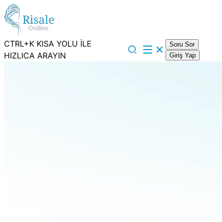
CTRL+K KISA YOLU İLE
Soru Sor
HIZLICA ARAYIN
Giriş Yap