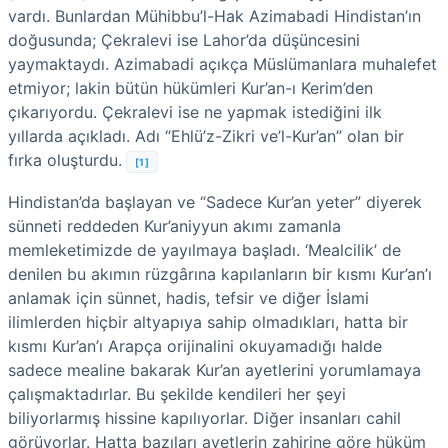
vardı. Bunlardan Mühibbu’l-Hak Azimabadi Hindistan’ın
doğusunda; Çekralevi ise Lahor’da düşüncesini
yaymaktaydı. Azimabadi açıkça Müslümanlara muhalefet
etmiyor; lakin bütün hükümleri Kur’an-ı Kerim’den
çıkarıyordu. Çekralevi ise ne yapmak istediğini ilk
yıllarda açıkladı. Adı “Ehlü’z-Zikri ve’l-Kur’an” olan bir
fırka oluşturdu.
[1]
Hindistan’da başlayan ve “Sadece Kur’an yeter” diyerek
sünneti reddeden Kur’aniyyun akımı zamanla
memleketimizde de yayılmaya başladı. ‘Mealcilik’ de
denilen bu akımın rüzgârına kapılanların bir kısmı Kur’an’ı
anlamak için sünnet, hadis, tefsir ve diğer İslami
ilimlerden hiçbir altyapıya sahip olmadıkları, hatta bir
kısmı Kur’an’ı Arapça orijinalini okuyamadığı halde
sadece mealine bakarak Kur’an ayetlerini yorumlamaya
çalışmaktadırlar. Bu şekilde kendileri her şeyi
biliyorlarmış hissine kapılıyorlar. Diğer insanları cahil
görüyorlar. Hatta bazıları ayetlerin zahirine göre hüküm