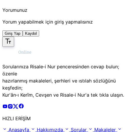
Yorumunuz
Yorum yapabilmek için giriş yapmalısınız
Giriş Yap
Kaydol
Sorularınıza Risale‑i Nur penceresinden cevap bulun;
özenle
hazırlanmış makaleleri, şerhleri ve ıstılah sözlüğünü
keşfedin;
Kur'ân‑ı Kerîm, Cevşen ve Risale‑i Nur'a tek tıkla ulaşın.
Risale Online Youtube Hesabı
Risale Online Instagram Hesabı
Risale Online X Hesabı
Risale Online Facebook Hesabı
HIZLI ERİŞİM
Anasayfa
Hakkımızda
Sorular
Makaleler