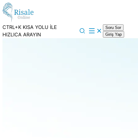
CTRL+K KISA YOLU İLE
Soru Sor
HIZLICA ARAYIN
Giriş Yap