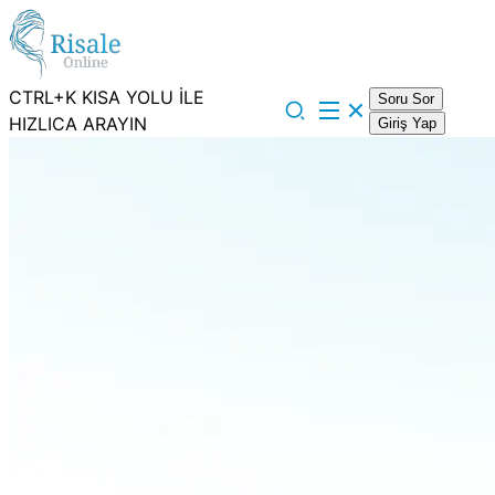
CTRL+K KISA YOLU İLE
Soru Sor
HIZLICA ARAYIN
Giriş Yap