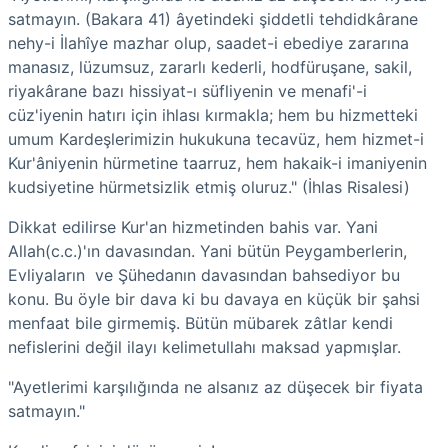
satmayın. (Bakara 41) âyetindeki şiddetli tehdidkârane
nehy-i İlahîye mazhar olup, saadet-i ebediye zararına
manasız, lüzumsuz, zararlı kederli, hodfüruşane, sakil,
riyakârane bazı hissiyat-ı süfliyenin ve menafi'-i
cüz'iyenin hatırı için ihlası kırmakla; hem bu hizmetteki
umum Kardeşlerimizin hukukuna tecavüz, hem hizmet-i
Kur'âniyenin hürmetine taarruz, hem hakaik-i imaniyenin
kudsiyetine hürmetsizlik etmiş oluruz." (İhlas Risalesi)
Dikkat edilirse Kur'an hizmetinden bahis var. Yani
Allah(c.c.)'ın davasından. Yani bütün Peygamberlerin,
Evliyaların ve Şühedanın davasından bahsediyor bu
konu. Bu öyle bir dava ki bu davaya en küçük bir şahsi
menfaat bile girmemiş. Bütün mübarek zâtlar kendi
nefislerini değil ilayı kelimetullahı maksad yapmışlar.
"Ayetlerimi karşılığında ne alsanız az düşecek bir fiyata
satmayın."