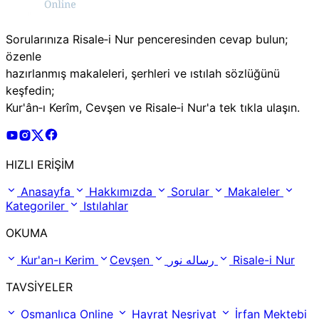
Sorularınıza Risale‑i Nur penceresinden cevap bulun;
özenle
hazırlanmış makaleleri, şerhleri ve ıstılah sözlüğünü
keşfedin;
Kur'ân‑ı Kerîm, Cevşen ve Risale‑i Nur'a tek tıkla ulaşın.
Risale Online Youtube Hesabı
Risale Online Instagram Hesabı
Risale Online X Hesabı
Risale Online Facebook Hesabı
HIZLI ERİŞİM
Anasayfa
Hakkımızda
Sorular
Makaleler
Kategoriler
Istılahlar
OKUMA
Kur'an-ı Kerim
Cevşen
رساله نور
Risale-i Nur
TAVSİYELER
Osmanlıca Online
Hayrat Neşriyat
İrfan Mektebi