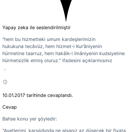
Yapay zeka ile seslendirilmiştir
"hem bu hizmetteki umum kardeşlerimizin
hukukuna
tecâvüz
, hem hizmet-i Kur’âniyenin
hürmetine
taarruz
, hem hakāik-i îmâniyenin kudsiyetine
hürmetsizlik etmiş oluruz."
ifadesini açıklarmısınız
10.01.2017
tarihinde cevaplandı.
Cevap
Bahse konu yer şöyledir:
"Ayetlerimi, karşılığında ne alsanız az düşecek bir fiyata