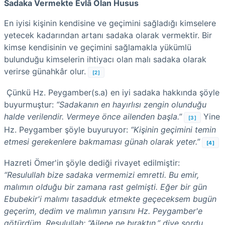
Sadaka Vermekte Evlâ Olan Husus
En iyisi kişinin kendisine ve geçimini sağladığı kimselere
yetecek kadarından artanı sadaka olarak vermektir. Bir
kimse kendisinin ve geçimini sağlamakla yükümlü
bulunduğu kimselerin ihtiyacı olan malı sadaka olarak
verirse günahkâr olur.
[2]
Çünkü Hz. Peygamber(s.a) en iyi sadaka hakkında şöyle
buyurmuştur:
“Sadakanın en hayırlısı zengin olunduğu
halde verilendir. Vermeye önce ailenden başla.”
Yine
[3]
Hz. Peygamber şöyle buyuruyor:
“Kişinin geçimini temin
etmesi gerekenlere bakmaması günah olarak yeter.”
[4]
Hazreti Ömer'in şöyle dediği rivayet edilmiştir:
“Resulullah bize sadaka vermemizi emretti. Bu emir,
malımın olduğu bir zamana rast gelmişti. Eğer bir gün
Ebubekir'i malımı tasadduk etmekte geçeceksem bugün
geçerim, dedim ve malımın yarısını Hz. Peygamber'e
götürdüm. Resulullah: “Ailene ne bıraktın.” diye sordu.