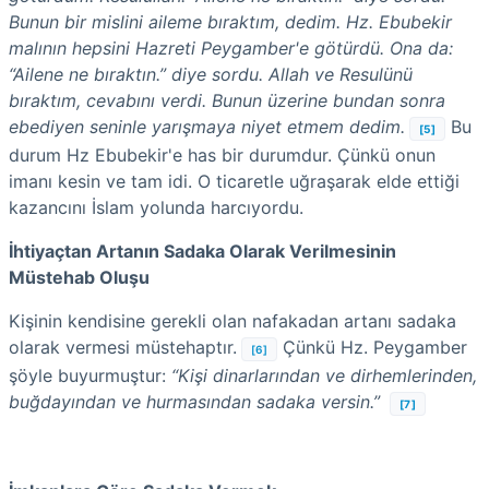
Bunun bir mislini aileme bıraktım, dedim. Hz. Ebubekir
malının hepsini Hazreti Peygamber'e götürdü. Ona da:
“Ailene ne bıraktın.” diye sordu. Allah ve Resulünü
bıraktım, cevabını verdi. Bunun üzerine bundan sonra
ebediyen seninle yarışmaya niyet etmem dedim.
Bu
[5]
durum Hz Ebubekir'e has bir durumdur. Çünkü onun
imanı kesin ve tam idi. O ticaretle uğraşarak elde ettiği
kazancını İslam yolunda harcıyordu.
İhtiyaçtan Artanın Sadaka Olarak Verilmesinin
Müstehab Oluşu
Kişinin kendisine gerekli olan nafakadan artanı sadaka
olarak vermesi müstehaptır.
Çünkü Hz. Peygamber
[6]
şöyle buyurmuştur:
“Kişi dinarlarından ve dirhemlerinden,
buğdayından ve hurmasından sadaka versin.”
[7]