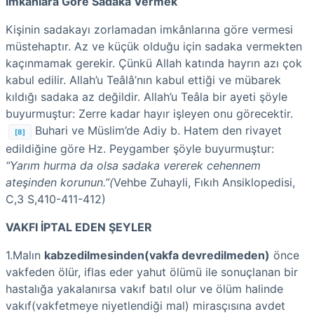
İmkanlara Göre Sadaka Vermek
Kişinin sadakayı zorlamadan imkânlarına göre vermesi
müstehaptır. Az ve küçük olduğu için sadaka vermekten
kaçınmamak gerekir. Çünkü Allah katında hayrın azı çok
kabul edilir. Allah’u Teâlâ’nın kabul ettiği ve mübarek
kıldığı sadaka az değildir. Allah’u Teâla bir ayeti şöyle
buyurmuştur: Zerre kadar hayır işleyen onu görecektir.
Buhari ve Müslim’de Adiy b. Hatem den rivayet
[8]
edildiğine göre Hz. Peygamber şöyle buyurmuştur:
“Yarım hurma da olsa sadaka vererek cehennem
ateşinden korunun.”(
Vehbe Zuhayli, Fıkıh Ansiklopedisi,
C,3 S,410-411-412)
VAKFI İPTAL EDEN ŞEYLER
1.Malın
kabzedilmesinden(vakfa devredilmeden)
önce
vakfeden ölür, iflas eder yahut ölümü ile sonuçlanan bir
hastalığa yakalanırsa vakıf batıl olur ve ölüm halinde
vakıf(vakfetmeye niyetlendiği mal) mirasçısına avdet