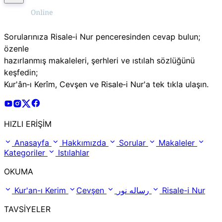
Sorularınıza Risale‑i Nur penceresinden cevap bulun;
özenle
hazırlanmış makaleleri, şerhleri ve ıstılah sözlüğünü
keşfedin;
Kur'ân‑ı Kerîm, Cevşen ve Risale‑i Nur'a tek tıkla ulaşın.
Risale Online Youtube Hesabı
Risale Online Instagram Hesabı
Risale Online X Hesabı
Risale Online Facebook Hesabı
HIZLI ERİŞİM
Anasayfa
Hakkımızda
Sorular
Makaleler
Kategoriler
Istılahlar
OKUMA
Kur'an-ı Kerim
Cevşen
رساله نور
Risale-i Nur
TAVSİYELER