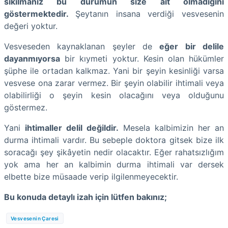
sıkılmanız bu durumun size ait olmadığını
göstermektedir.
Şeytanın insana verdiği vesvesenin
değeri yoktur.
Vesveseden kaynaklanan şeyler de
eğer bir delile
dayanmıyorsa
bir kıymeti yoktur. Kesin olan hükümler
şüphe ile ortadan kalkmaz. Yani bir şeyin kesinliği varsa
vesvese ona zarar vermez. Bir şeyin olabilir ihtimali veya
olabilirliği o şeyin kesin olacağını veya olduğunu
göstermez.
Yani
ihtimaller delil değildir.
Mesela kalbimizin her an
durma ihtimali vardır. Bu sebeple doktora gitsek bize ilk
soracağı şey şikâyetin nedir olacaktır. Eğer rahatsızlığım
yok ama her an kalbimin durma ihtimali var dersek
elbette bize müsaade verip ilgilenmeyecektir.
Bu konuda detaylı izah için lütfen bakınız;
Vesvesenin Çaresi