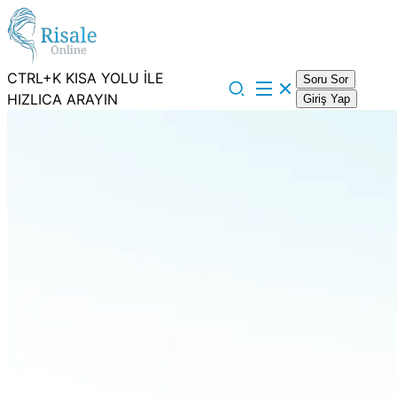
CTRL+K KISA YOLU İLE
Soru Sor
HIZLICA ARAYIN
Giriş Yap