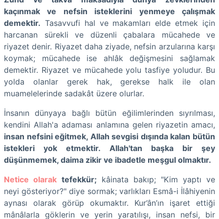
kaçınmak ve nefsin isteklerini yenmeye çalışmak
demektir.
Tasavvufi hal ve makamları elde etmek için
harcanan sürekli ve düzenli çabalara mücahede ve
riyazet denir. Riyazet daha ziyade, nefsin arzularına karşı
koymak; mücahede ise ahlâk değişmesini sağlamak
demektir. Riyazet ve mücahede yolu tasfiye yoludur. Bu
yolda olanlar gerek hak, gerekse halk ile olan
muamelelerinde sadakât üzere olurlar.
İnsanın dünyaya bağlı bütün eğilimlerinden sıyrılması,
kendini Allah'a adaması anlamına gelen riyazetin amacı,
insan nefsini eğitmek, Allah sevgisi dışında kalan bütün
istekleri yok etmektir. Allah'tan başka bir şey
düşünmemek, daima zikir ve ibadetle meşgul olmaktır.
Netice olarak
tefekkür;
kâinata bakıp; "Kim yaptı ve
neyi gösteriyor?" diye sormak; varlıkları Esmâ-i İlâhiyenin
aynası olarak görüp okumaktır. Kur’ân’ın işaret ettiği
mânâlarla göklerin ve yerin yaratılışı, insan nefsi, bir