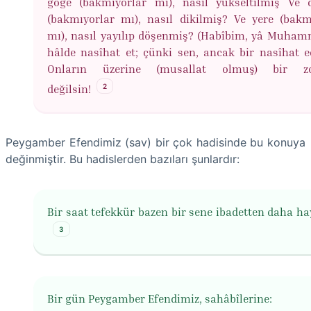
göğe (bakmıyorlar mı), nasıl yükseltilmiş Ve 
(bakmıyorlar mı), nasıl dikilmiş? Ve yere (bakm
mı), nasıl yayılıp döşenmiş? (Habîbim, yâ Muham
hâlde nasîhat et; çünki sen, ancak bir nasîhat ed
Onların üzerine (musallat olmuş) bir zor
2
değilsin!
Peygamber Efendimiz (sav) bir çok hadisinde bu konuya
değinmiştir. Bu hadislerden bazıları şunlardır:
Bir saat tefekkür bazen bir sene ibadetten daha hay
3
Bir gün Peygamber Efendimiz, sahâbîlerine: