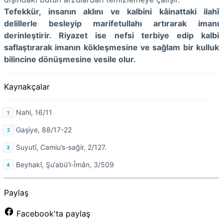
Tefekkür, insanın aklını ve kalbini kâinattaki ilahî
delillerle besleyip marifetullahı artırarak imanı
derinleştirir. Riyazet ise nefsi terbiye edip kalbi
saflaştırarak imanın kökleşmesine ve sağlam bir kulluk
bilincine dönüşmesine vesile olur.
Kaynakçalar
Nahl, 16/11
Gaşiye, 88/17-22
Suyutî, Camiu’s-sağir, 2/127.
Beyhakî, Şu‘abü’l-Îmân, 3/509
Paylaş
Facebook'ta paylaş