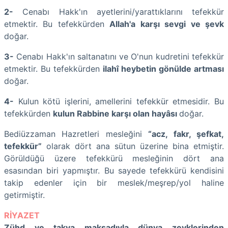
2-
Cenabı Hakk'ın ayetlerini/yarattıklarını tefekkür
etmektir. Bu tefekkürden
Allah'a karşı sevgi ve şevk
doğar.
3-
Cenabı Hakk'ın saltanatını ve O'nun kudretini tefekkür
etmektir. Bu tefekkürden
ilahî heybetin gönülde artması
doğar.
4-
Kulun kötü işlerini, amellerini tefekkür etmesidir. Bu
tefekkürden
kulun Rabbine karşı olan hayâsı
doğar.
Bediüzzaman Hazretleri mesleğini
“acz, fakr, şefkat,
tefekkür”
olarak dört ana sütun üzerine bina etmiştir.
Görüldüğü üzere tefekkürü mesleğinin dört ana
esasından biri yapmıştır. Bu sayede tefekkürü kendisini
takip edenler için bir meslek/meşrep/yol haline
getirmiştir.
RİYAZET
Zühd ve takva maksadıyla dünya zevklerinden