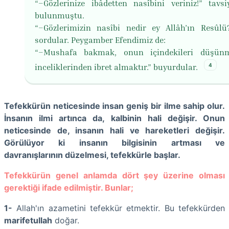
“–Gözlerinize ibâdetten nasîbini veriniz!” tavsi
bulunmuştu.
“–Gözlerimizin nasîbi nedir ey Allâh’ın Resûlü
sordular. Peygamber Efendimiz de:
“–Mushafa bakmak, onun içindekileri düşün
4
inceliklerinden ibret almaktır.” buyurdular.
Tefekkürün neticesinde insan geniş bir ilme sahip olur.
İnsanın ilmi artınca da, kalbinin hali değişir. Onun
neticesinde de, insanın hali ve hareketleri değişir.
Görülüyor ki insanın bilgisinin artması ve
davranışlarının düzelmesi, tefekkürle başlar.
Tefekkürün genel anlamda dört şey üzerine olması
gerektiği ifade edilmiştir. Bunlar;
1-
Allah'ın azametini tefekkür etmektir. Bu tefekkürden
marifetullah
doğar.