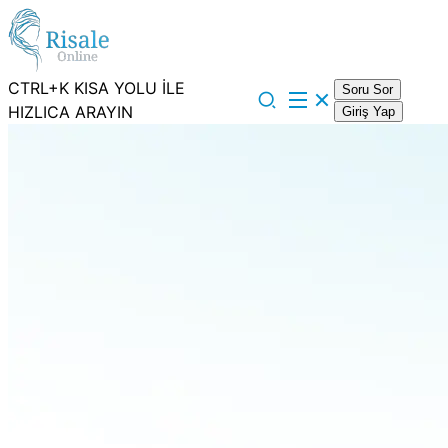
CTRL+K KISA YOLU İLE
Soru Sor
HIZLICA ARAYIN
Giriş Yap