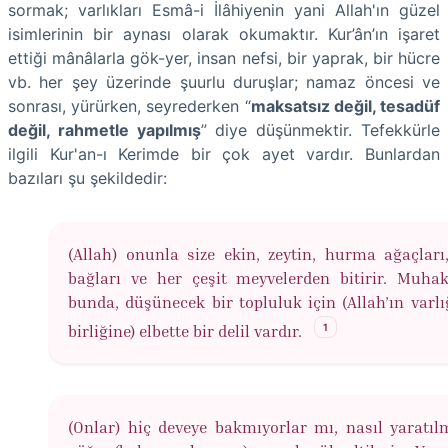
sormak; varlıkları Esmâ-i İlâhiyenin yani Allah'ın güzel
isimlerinin bir aynası olarak okumaktır. Kur’ân’ın işaret
ettiği mânâlarla gök-yer, insan nefsi, bir yaprak, bir hücre
vb. her şey üzerinde şuurlu duruşlar; namaz öncesi ve
sonrası, yürürken, seyrederken “
maksatsız değil, tesadüf
değil, rahmetle yapılmış
” diye düşünmektir. Tefekkürle
ilgili Kur'an-ı Kerimde bir çok ayet vardır. Bunlardan
bazıları şu şekildedir:
(Allah) onunla size ekin, zeytin, hurma ağaçlar
bağları ve her çeşit meyvelerden bitirir. Muha
bunda, düşünecek bir topluluk için (Allah’ın varlı
1
birliğine) elbette bir delil vardır.
(Onlar) hiç deveye bakmıyorlar mı, nasıl yaratıl