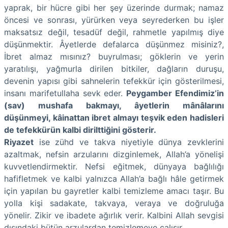
yaprak, bir hücre gibi her şey üzerinde durmak; namaz
öncesi ve sonrası, yürürken veya seyrederken bu işler
maksatsız değil, tesadüf değil, rahmetle yapılmış diye
düşünmektir. Âyetlerde defalarca düşünmez misiniz?,
İbret almaz mısınız? buyrulması; göklerin ve yerin
yaratılışı, yağmurla dirilen bitkiler, dağların duruşu,
devenin yapısı gibi sahnelerin tefekkür için gösterilmesi,
insanı marifetullaha sevk eder.
Peygamber Efendimiz’in
(sav) mushafa bakmayı, âyetlerin mânâlarını
düşünmeyi, kâinattan ibret almayı teşvik eden hadisleri
de tefekkürün kalbi dirilttiğini gösterir.
Riyazet
ise zühd ve takva niyetiyle dünya zevklerini
azaltmak, nefsin arzularını dizginlemek, Allah’a yönelişi
kuvvetlendirmektir. Nefsi eğitmek, dünyaya bağlılığı
hafifletmek ve kalbi yalnızca Allah’a bağlı hâle getirmek
için yapılan bu gayretler kalbi temizleme amacı taşır. Bu
yolla kişi sadakate, takvaya, veraya ve doğruluğa
yönelir. Zikir ve ibadete ağırlık verir. Kalbini Allah sevgisi
dışındaki bütün arzulardan temizlemeye çalışır.