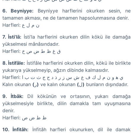
6. Beyniyye:
Beyniyye harflerini okurken sesin, ne
tamamen akması, ne de tamamen hapsolunmasına denir.
Harfleri: ﻥ ﻡ ﻝ ﻉ
7. İsti’lâ:
İsti’la harflerini okurken dilin kökü ile damağa
yükselmesi mânâsındadır.
Harfleri: ﻕ ﻍ ﻅ ﻁ ﺽ ﺹ ﺥ
8. İstifâle:
İstifâle harflerini okurken dilin, kökü ile birlikte
yukarıya yükselmeyip, ağzın dibinde kalmasıdır.
Harfleri: ﻱ ﻫ ﻭ ﻥ ﻡ ﻝ ﻙ ﻑ ﻉ ﺵ ﺱ ﺯ ﺭ ﺫ ﺩ ﺡ ﺝ ﺙ ﺕ ﺏ ﺍ
Kalın okunan
(
ﺭ
)
ve kalın okunan
(
ﻝ
)
bunların dışındadır.
9. İtbâk:
Dil kökünün ve ortasının, yukarı damağa
yükselmesiyle birlikte, dilin damakla tam uyuşmasına
denir.
Harfleri: ﻅ ﻁ ﺽ ﺹ
10. İnfitâh:
İnfitâh harfleri okunurken, dil ile damak