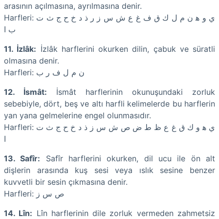
arasının açılmasına, ayrılmasına denir.
Harfleri: ﻱ ﻭ ﻫ ﻥ ﻡ ﻝ ﻙ ﻕ ﻑ ﻍ ﻉ ﺵ ﺱ ﺯ ﺭ ﺫ ﺩ ﺥ ﺡ ﺝ ﺙ ﺕ
ﺏ ﺍ
11. İzlâk:
İzlâk harflerini okurken dilin, çabuk ve süratli
olmasına denir.
Harfleri: ﻥ ﻡ ﻝ ﻑ ﺭ ﺏ
12. İsmât:
İsmât harflerinin okunuşundaki zorluk
sebebiyle, dört, beş ve altı harfli kelimelerde bu harflerin
yan yana gelmelerine engel olunmasıdır.
Harfleri: ﻱ ﻫ ﻭ ﻙ ﻕ ﻍ ﻉ ﻅ ﻁ ﺽ ﺹ ﺵ ﺱ ﺯ ﺫ ﺩ ﺥ ﺡ ﺝ ﺙ ﺕ
ﺍ
13. Safîr:
Safîr harflerini okurken, dil ucu ile ön alt
dişlerin arasında kuş sesi veya ıslık sesine benzer
kuvvetli bir sesin çıkmasına denir.
Harfleri: ﺹ ﺱ ﺯ
14. Lîn:
Lîn harflerinin dile zorluk vermeden zahmetsiz