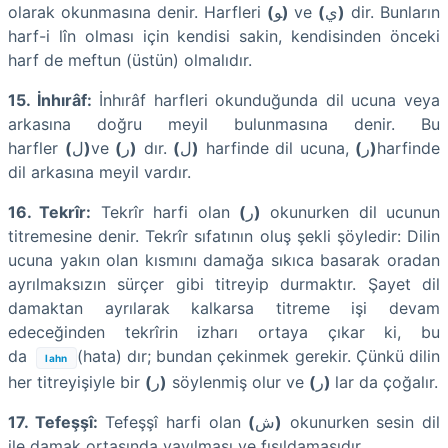
olarak okunmasına denir. Harfleri
(
ﻮ
)
ve
(
ﻱ
)
dir. Bunların
harf-i lîn olması için kendisi sakin, kendisinden önceki
harf de meftun (üstün) olmalıdır.
15. İnhırâf:
İnhırâf harfleri okunduğunda dil ucuna veya
arkasına doğru meyil bulunmasına denir. Bu
harfler
(
ﻝ
)
ve
(
ﺭ
)
dır.
(
ﻝ
)
harfinde dil ucuna,
(
ﺭ
)
harfinde
dil arkasına meyil vardır.
16. Tekrîr:
Tekrîr harfi olan
(
ﺭ
)
okunurken dil ucunun
titremesine denir. Tekrîr sıfatının oluş şekli şöyledir: Dilin
ucuna yakın olan kısmını damağa sıkıca basarak oradan
ayrılmaksızın sürçer gibi titreyip durmaktır. Şayet dil
damaktan ayrılarak kalkarsa titreme işi devam
edeceğinden tekrîrin izharı ortaya çıkar ki, bu
da
(hata) dır; bundan çekinmek gerekir. Çünkü dilin
lahn
her titreyişiyle bir
(
ﺭ
)
söylenmiş olur ve
(
ﺭ
)
lar da çoğalır.
17. Tefeşşî:
Tefeşşî harfi olan
(
ﺵ
)
okunurken sesin dil
ile damak ortasında yayılması ve fışıldamasıdır.