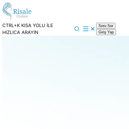
CTRL+K KISA YOLU İLE
Soru Sor
HIZLICA ARAYIN
Giriş Yap