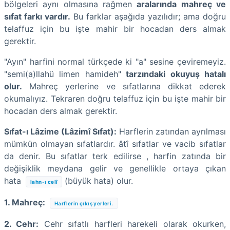
bölgeleri aynı olmasına rağmen
aralarında mahreç ve
sıfat farkı vardır.
Bu farklar aşağıda yazılıdır; ama doğru
telaffuz için bu işte mahir bir hocadan ders almak
gerektir.
"Ayın" harfini normal türkçede ki "a" sesine çeviremeyiz.
"semi(a)llahü limen hamideh"
tarzındaki okuyuş hatalı
olur.
Mahreç yerlerine ve sıfatlarına dikkat ederek
okumalıyız. Tekraren doğru telaffuz için bu işte mahir bir
hocadan ders almak gerektir.
Sıfat-ı Lâzime (Lâzimî Sıfat):
Harflerin zatından ayrılması
mümkün olmayan sıfatlardır. âtî sıfatlar ve vacib sıfatlar
da denir. Bu sıfatlar terk edilirse , harfin zatında bir
değişiklik meydana gelir ve genellikle ortaya çıkan
hata
(büyük hata) olur.
lahn-ı celî
1. Mahreç:
Harflerin çıkış yerleri.
2. Cehr:
Cehr sıfatlı harfleri harekeli olarak okurken,