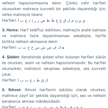
nefesin hapsolunmasına denir. Çünkü cehr harfleri
okunurken mahrece kuvvetli bir şekilde dayanıldığı için,
nefes mahreçte tıkanır.
Harfleri: ﻱ ﻭ ﻥ ﻡ ﻝ ﻕ ﻍ ﻉ ﻅ ﻁ ﺽ ﺯ ﺭ ﺫ ﺩ ﺝ ﺏ ﺍ
3. Hems:
Harf telâffuz edilirken, mahreçte aralık kalması
ve mahrece fazla dayanılmaması sebebiyle, harfle
birlikte nefesin akmasına denir.
Harfleri: ﻫ ﻙ ﻑ ﺹ ﺵ ﺱ ﺥ ﺡ ﺙ ﺕ
4. Şiddet:
Kendisinde şiddet sıfatı bulunan harfleri sükûn
ile okurken, sesin ve nefesin hapsolunmasıdır. Bu harfler
okunurken, mahrecin sıkışması sebebiyle, ses kuvvetli
çıkar.
Harfleri: ﻙ ﻕ ﻁ ﺩ ﺝ ﺕ ﺏ ﺍ
5. Rıhvet:
Rıhvet harflerini sükûnlu olarak okurken,
mahrece zayıf bir şekilde dayanıldığı için, ses ve nefesin
beraberce akması mânâsındadır.
Harfleri: ﻱ ﻫ ﻭ ﻑ ﻍ ﻅ ﺽ ﺹ ﺵ ﺱ ﺯ ﺫ ﺥ ﺡ ﺙ