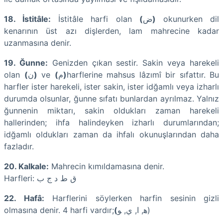
18. İstitâle:
İstitâle harfi olan
(
ﺽ
)
okunurken dil
kenarının üst azı dişlerden, lam mahrecine kadar
uzanmasına denir.
19. Ğunne:
Genizden çıkan sestir. Sakin veya harekeli
olan
(
ﻥ
)
ve
(
ﻡ
)
harflerine mahsus lâzımî bir sıfattır. Bu
harfler ister harekeli, ister sakin, ister idğamlı veya izharlı
durumda olsunlar, ğunne sıfatı bunlardan ayrılmaz. Yalnız
ğunnenin miktarı, sakin oldukları zaman harekeli
hallerinden; ihfa halindeyken izharlı durumlarından;
idğamlı oldukları zaman da ihfalı okunuşlarından daha
fazladır.
20. Kalkale:
Mahrecin kımıldamasına denir.
Harfleri: ﻕ ﻁ ﺩ ﺝ ﺏ
22. Hafâ:
Harflerini söylerken harfin sesinin gizli
olmasına denir. 4 harfi vardır;
(
ﻫ, ﺍ, ﻱ, ﻮ)