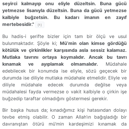
seyirci kalmayıp onu eliyle düzeltsin. Buna gücü
yetmezse lisanıyla düzeltsin. Buna da gücü yetmezse
kalbiyle buğzetsin. Bu kadarı imanın en zayıf
mertebesidir."
[1]
Bu hadis-i şerifte bizler için tam bir ölçü ve usul
bulunmaktadır. Şöyle ki;
Mü’min olan kimse gördüğü
kötülük ve çirkinlikler karşısında asla sessiz kalamaz.
Mutlaka tavrını ortaya koymalıdır. Ancak bu tavrı
kınamak ve ayıplamak olmamalıdır.
Müdahale
edebilecek bir konumda ise eliyle, sözü geçecek bir
durumda ise diliyle mutlaka müdahale etmelidir. Eliyle ve
diliyle müdahale edecek durumda değilse veya
müdahalesi fayda vermezse o vakit kalbiyle o çirkin işe
buğzedip taraftar olmadığını göstermesi gerekir.
Bir başka husus da; kınadığımız kişi hatasından dolayı
tevbe etmiş olabilir. O zaman Allah’ın bağışladığı bir
davranıştan ötürü mü’min kardeşimizi kınamak da