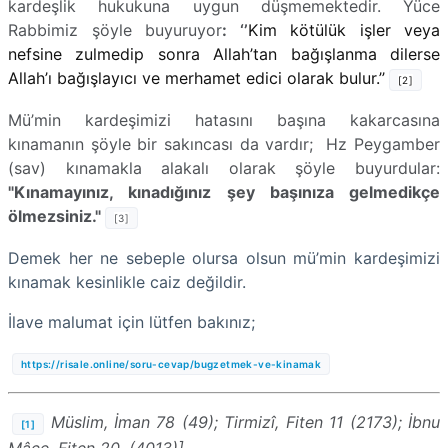
kardeşlik hukukuna uygun düşmemektedir. Yüce
Rabbimiz şöyle buyuruyor
: ‘’
Kim kötülük işler veya
nefsine zulmedip sonra Allah’tan bağışlanma dilerse
Allah’ı bağışlayıcı ve merhamet edici olarak bulur.’’
[2]
Mü’min kardeşimizi hatasını başına kakarcasına
kınamanın şöyle bir sakıncası da vardır; Hz Peygamber
(sav) kınamakla alakalı olarak şöyle buyurdular:
"Kınamayınız, kınadığınız şey başınıza gelmedikçe
ölmezsiniz."
[3]
Demek her ne sebeple olursa olsun mü’min kardeşimizi
kınamak kesinlikle caiz değildir.
İlave malumat için lütfen bakınız;
https://risale.online/soru-cevap/bugzetmek-ve-kinamak
Müslim, İman 78 (49); Tirmizî, Fiten 11 (2173); İbnu
[1]
Mâce, Fiten 20, (4013)]