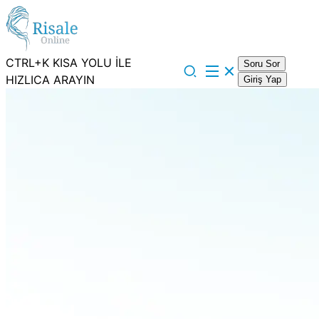
CTRL+K KISA YOLU İLE
Soru Sor
HIZLICA ARAYIN
Giriş Yap