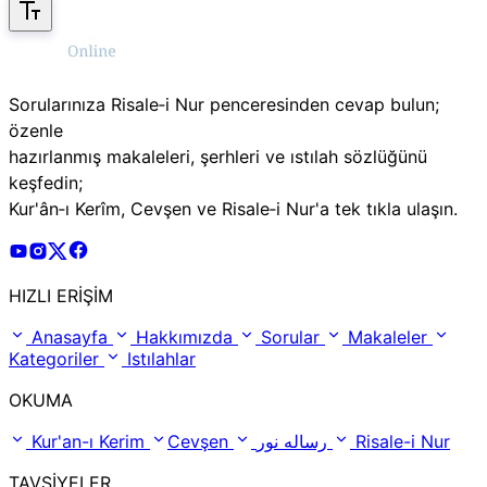
Sorularınıza Risale‑i Nur penceresinden cevap bulun;
özenle
hazırlanmış makaleleri, şerhleri ve ıstılah sözlüğünü
keşfedin;
Kur'ân‑ı Kerîm, Cevşen ve Risale‑i Nur'a tek tıkla ulaşın.
Risale Online Youtube Hesabı
Risale Online Instagram Hesabı
Risale Online X Hesabı
Risale Online Facebook Hesabı
HIZLI ERİŞİM
Anasayfa
Hakkımızda
Sorular
Makaleler
Kategoriler
Istılahlar
OKUMA
Kur'an-ı Kerim
Cevşen
رساله نور
Risale-i Nur
TAVSİYELER