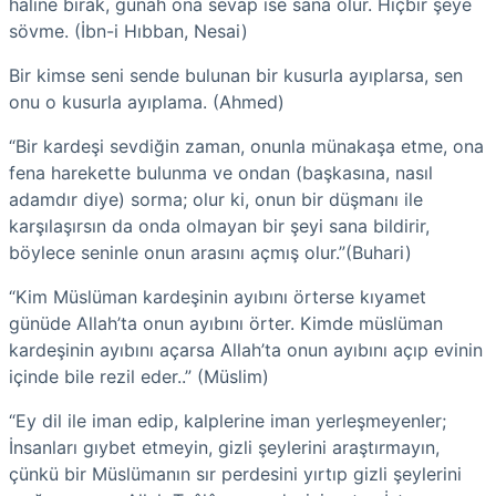
haline bırak, günah ona sevap ise sana olur. Hiçbir şeye
sövme. (İbn-i Hıbban, Nesai)
Bir kimse seni sende bulunan bir kusurla ayıplarsa, sen
onu o kusurla ayıplama. (Ahmed)
“Bir kardeşi sevdiğin zaman, onunla münakaşa etme, ona
fena harekette bulunma ve ondan (başkasına, nasıl
adamdır diye) sorma; olur ki, onun bir düşmanı ile
karşılaşırsın da onda olmayan bir şeyi sana bildirir,
böylece seninle onun arasını açmış olur.”(Buhari)
“Kim Müslüman kardeşinin ayıbını örterse kıyamet
günüde Allah’ta onun ayıbını örter. Kimde müslüman
kardeşinin ayıbını açarsa Allah’ta onun ayıbını açıp evinin
içinde bile rezil eder..” (Müslim)
“Ey dil ile iman edip, kalplerine iman yerleşmeyenler;
İnsanları gıybet etmeyin, gizli şeylerini araştırmayın,
çünkü bir Müslümanın sır perdesini yırtıp gizli şeylerini