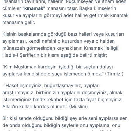
İnsanların tavırlarını, hallerini küçümseyen ve itham eden
cümleler
"kınamak"
manasını taşır. Başka kimselerin
kusur ve ayıplarını görmeyi adet haline getirmek kınamak
manasına gelir.
Kişinin başkalarında gördüğü bazı halleri veya kusurları
ayıplaması, kendi nefsini o kusurdan veya o halden
münezzeh görmesinden kaynaklanır. Kınamak ile ilgili
Hadis-i Şeriflerin bir kısmı aşağıda belirtilmiştir;
“Kim Müslüman kardeşini işlediği bir suçtan dolayı
ayıplarsa kendisi de o suçu işlemeden ölmez.” (Tirmizi)
“Hasetleşmeyiniz, buğuzlaşmayınız, ayıpları
araştırmayınız, birbirinizin ayıplarını deşmeyiniz, almak
istemediğiniz halde rekabet için fazla fiyat biçmeyiniz.
Allah’ın kulları kardeş olunuz.” (Müslim)
Bir kişi sende olduğunu bildiği şeylerle seni ayıplarsa sen
de onda olduğunu bildiğin şeylerle onu ayıplama, onu