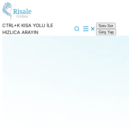
CTRL+K KISA YOLU İLE
Soru Sor
HIZLICA ARAYIN
Giriş Yap