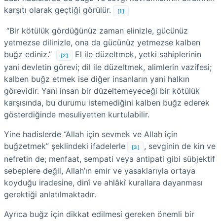
karşıtı olarak geçtiği görülür.
[1]
“Bir kötülük gördüğünüz zaman elinizle, gücünüz
yetmezse dilinizle, ona da gücünüz yetmezse kalben
buğz ediniz.”
El ile düzeltmek, yetki sahiplerinin
[2]
yani devletin görevi; dil ile düzeltmek, alimlerin vazifesi;
kalben buğz etmek ise diğer insanların yani halkın
görevidir. Yani insan bir düzeltemeyeceği bir kötülük
karşısında, bu durumu istemediğini kalben buğz ederek
gösterdiğinde mesuliyetten kurtulabilir.
Yine hadislerde “Allah için sevmek ve Allah için
buğzetmek” şeklindeki ifadelerle
, sevginin de kin ve
[3]
nefretin de; menfaat, sempati veya antipati gibi sübjektif
sebeplere değil, Allah’ın emir ve yasaklarıyla ortaya
koyduğu iradesine, dinî ve ahlâkî kurallara dayanması
gerektiği anlatılmaktadır.
Ayrıca buğz için dikkat edilmesi gereken önemli bir