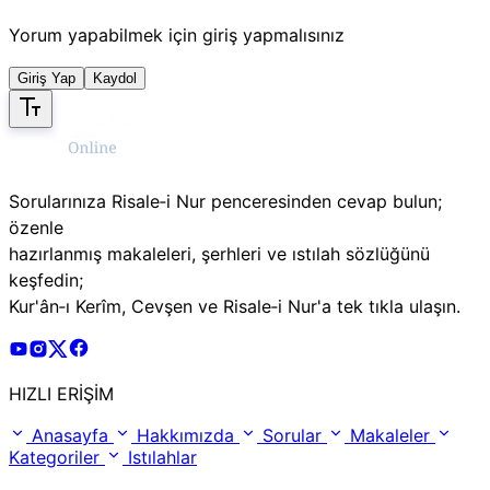
Yorum yapabilmek için giriş yapmalısınız
Giriş Yap
Kaydol
Sorularınıza Risale‑i Nur penceresinden cevap bulun;
özenle
hazırlanmış makaleleri, şerhleri ve ıstılah sözlüğünü
keşfedin;
Kur'ân‑ı Kerîm, Cevşen ve Risale‑i Nur'a tek tıkla ulaşın.
Risale Online Youtube Hesabı
Risale Online Instagram Hesabı
Risale Online X Hesabı
Risale Online Facebook Hesabı
HIZLI ERİŞİM
Anasayfa
Hakkımızda
Sorular
Makaleler
Kategoriler
Istılahlar