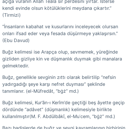
açığa vuranın Allah Teâlâ sır perdesini yırtar. İsterse
kendi evinde olsun kötülüklerini meydana çıkartır.”
(Tirmizi)
“İnsanların kabahat ve kusurlarını inceleyecek olursan
onları ifsad eder veya fesada düşürmeye yaklaşırsın.”
(Ebu Davud)
Buğz kelimesi ise Arapça olup, sevmemek, yüreğinde
gizliden gizliye kin ve düşmanlık duymak gibi manalara
gelmektedir.
Buğz, genellikle sevginin zıttı olarak belirtilip “nefsin
yadırgadığı şeye karşı nefret duyması” şeklinde
tanımlanır. (el-Müfredât, “bġż” md.)
Buğz kelimesi, Kur’ân-ı Kerîm’de geçtiği beş âyette geçip
dördünde “adâvet” (düşmanlık) kelimesiyle birlikte
kullanılmıştır(M. F. Abdülbâkī, el-Muʿcem, “bġż” md.)
Bazı hadislerde de buğz ve sevgi kavramlarının birbirinin