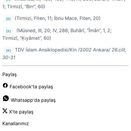
1; Tirmizî, “Birr”, 60)
(Tirmizi, Fiten, 11; İbnu Mace, Fiten, 20)
[2]
(Müsned, III, 20; IV, 286; Buhârî, “Îmân”, 1, 2;
[3]
Tirmizî, “Ḳıyâmet”, 60)
TDV İslam Ansiklopedisi/Kin /2
002 Ankara/ 26.cilt,
[4]
30-31
Paylaş
Facebook'ta paylaş
Whatsapp'da paylaş
X'te paylaş
Kanallarımız