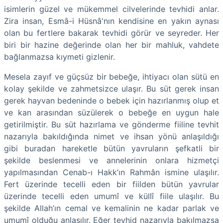
isimlerin güzel ve mükemmel cilvelerinde tevhidi anlar.
Zira insan, Esmâ-i Hüsnâ'nın kendisine en yakın aynası
olan bu fertlere bakarak tevhidi görür ve seyreder. Her
biri bir hazine değerinde olan her bir mahluk, vahdete
bağlanmazsa kıymeti gizlenir.
Mesela zayıf ve güçsüz bir bebeğe, ihtiyacı olan sütü en
kolay şekilde ve zahmetsizce ulaşır. Bu süt gerek insan
gerek hayvan bedeninde o bebek için hazırlanmış olup et
ve kan arasından süzülerek o bebeğe en uygun hale
getirilmiştir. Bu süt hazırlama ve gönderme fiiline tevhit
nazarıyla bakıldığında nimet ve ihsan yönü anlaşıldığı
gibi buradan hareketle bütün yavruların şefkatli bir
şekilde beslenmesi ve annelerinin onlara hizmetçi
yapılmasından Cenab-ı Hakk’ın Rahmân ismine ulaşılır.
Fert üzerinde tecelli eden bir fiilden bütün yavrular
üzerinde tecelli eden umumî ve küllî fiile ulaşılır. Bu
şekilde Allah’ın cemal ve kemalinin ne kadar parlak ve
umumî olduğu anlaşılır. Eğer tevhid nazarıyla bakılmazsa