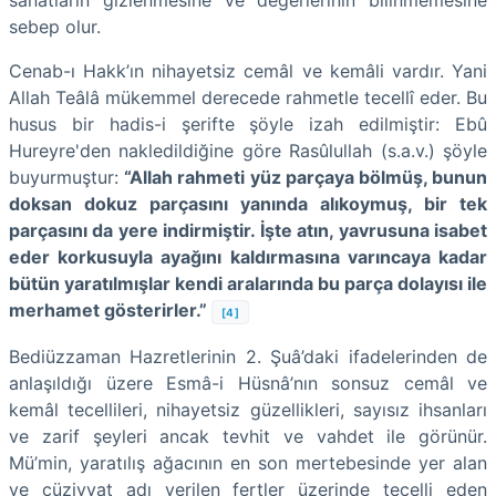
sebep olur.
Cenab-ı Hakk’ın nihayetsiz cemâl ve kemâli vardır. Yani
Allah Teâlâ mükemmel derecede rahmetle tecellî eder. Bu
husus bir hadis-i şerifte şöyle izah edilmiştir: Ebû
Hureyre'den nakledildiğine göre Rasûlullah (s.a.v.) şöyle
buyurmuştur:
“Allah rahmeti yüz parçaya bölmüş, bunun
doksan dokuz parçasını yanında alıkoymuş, bir tek
parçasını da yere indirmiştir. İşte atın, yavrusuna isabet
eder korkusuyla ayağını kaldırmasına varıncaya kadar
bütün yaratılmışlar kendi aralarında bu parça dolayısı ile
merhamet gösterirler.”
[4]
Bediüzzaman Hazretlerinin 2. Şuâ’daki ifadelerinden de
anlaşıldığı üzere Esmâ-i Hüsnâ’nın sonsuz cemâl ve
kemâl tecellileri, nihayetsiz güzellikleri, sayısız ihsanları
ve zarif şeyleri ancak tevhit ve vahdet ile görünür.
Mü’min, yaratılış ağacının en son mertebesinde yer alan
ve cüziyyat adı verilen fertler üzerinde tecelli eden