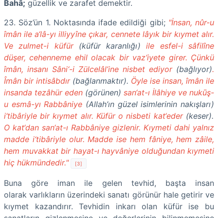
Bahâ;
güzellik ve zarafet demektir.
23. Söz’ün 1. Noktasında ifade edildiği gibi;
"İnsan, nûr-u
îmân ile a‘lâ-yı illiyyîne çıkar, cennete lâyık bir kıymet alır.
Ve zulmet-i küfür
(küfür karanlığı)
ile esfel-i sâfilîne
düşer, cehenneme ehil olacak bir vaz‘iyete girer. Çünkü
îmân, insanı Sâni‘-i Zülcelâl’ine nisbet ediyor
(bağlıyor)
.
Îmân bir intisâbdır
(bağlanmaktır).
Öyle ise insan, îmân ile
insanda tezâhür eden
(görünen)
san‘at-ı İlâhiye ve nukūş-
u esmâ-yı Rabbâniye
(Allah’ın güzel isimlerinin nakışları)
i‘tibâriyle bir kıymet alır. Küfür o nisbeti kat‘eder
(keser).
O kat‘dan san‘at-ı Rabbâniye gizlenir. Kıymeti dahi yalnız
madde i‘tibâriyle olur. Madde ise hem fâniye, hem zâile,
hem muvakkat bir hayat-ı hayvâniye olduğundan kıymeti
hiç hükmündedir."
[3]
Buna göre iman ile gelen tevhid, başta insan
olarak varlıkların üzerindeki sanatı görünür hale getirir ve
kıymet kazandırır. Tevhidin inkarı olan küfür ise bu
sanatların gizlenmesine ve değerlerinin bilinmemesine