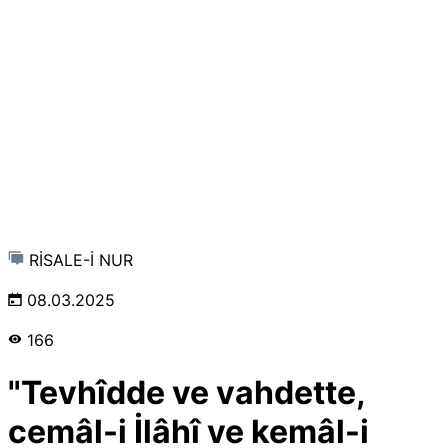
RİSALE-İ NUR
08.03.2025
166
"Tevhîdde ve vahdette,
cemâl-i İlâhî ve kemâl-i