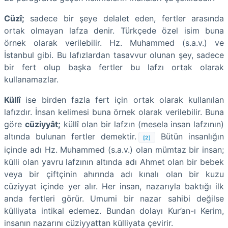
Cüzî;
sadece bir şeye delalet eden, fertler arasında
ortak olmayan lafza denir. Türkçede özel isim buna
örnek olarak verilebilir. Hz. Muhammed (s.a.v.) ve
İstanbul gibi. Bu lafızlardan tasavvur olunan şey, sadece
bir fert olup başka fertler bu lafzı ortak olarak
kullanamazlar.
Küllî
ise birden fazla fert için ortak olarak kullanılan
lafızdır. İnsan kelimesi buna örnek olarak verilebilir. Buna
göre
cüziyyât;
küllî olan bir lafzın (mesela insan lafzının)
altında bulunan fertler demektir.
Bütün insanlığın
[2]
içinde adı Hz. Muhammed (s.a.v.) olan mümtaz bir insan;
külli olan yavru lafzının altında adı Ahmet olan bir bebek
veya bir çiftçinin ahırında adı kınalı olan bir kuzu
cüziyyat içinde yer alır. Her insan, nazarıyla baktığı ilk
anda fertleri görür. Umumi bir nazar sahibi değilse
külliyata intikal edemez. Bundan dolayı Kur’an-ı Kerim,
insanın nazarını cüziyyattan külliyata çevirir.