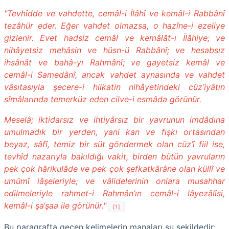
"Tevhîdde ve vahdette, cemâl-i İlâhî ve kemâl-i Rabbânî
tezâhür eder. Eğer vahdet olmazsa, o hazîne-i ezeliye
gizlenir. Evet hadsiz cemâl ve kemâlât-ı İlâhiye; ve
nihâyetsiz mehâsin ve hüsn-ü Rabbânî; ve hesabsız
ihsânât ve bahâ-yı Rahmânî; ve gayetsiz kemâl ve
cemâl-i Samedânî, ancak vahdet aynasında ve vahdet
vâsıtasıyla şecere-i hilkatin nihâyetindeki cüz’iyâtın
sîmâlarında temerküz eden cilve-i esmâda görünür.
Meselâ; iktidarsız ve ihtiyârsız bir yavrunun imdâdına
umulmadık bir yerden, yani kan ve fışkı ortasından
beyaz, sâfî, temiz bir süt göndermek olan cüz’î fiil ise,
tevhîd nazarıyla bakıldığı vakit, birden bütün yavruların
pek çok hârikulâde ve pek çok şefkatkârâne olan küllî ve
umûmî iâşeleriyle; ve vâlidelerinin onlara musahhar
edilmeleriyle rahmet-i Rahmân’ın cemâl-i lâyezâlîsi,
kemâl-i şa‘şaa ile görünür."
[1]
Bu paragrafta geçen kelimelerin manaları şu şekildedir: