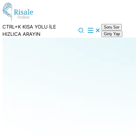
CTRL+K KISA YOLU İLE
Soru Sor
HIZLICA ARAYIN
Giriş Yap