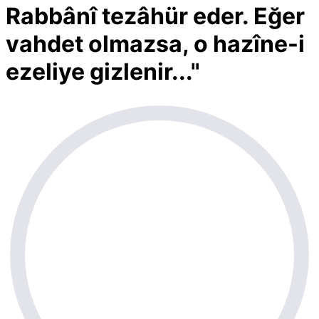
Rabbânî tezâhür eder. Eğer
vahdet olmazsa, o hazîne-i
ezeliye gizlenir..."