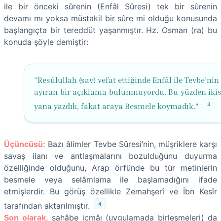
ile bir önceki sûrenin (Enfâl Sûresi) tek bir sûrenin
devamı mı yoksa müstakil bir sûre mi olduğu konusunda
başlangıçta bir tereddüt yaşanmıştır. Hz. Osman (ra) bu
konuda şöyle demiştir:
"Resûlullah (sav) vefat ettiğinde Enfâl ile Tevbe’nin
ayıran bir açıklama bulunmuyordu. Bu yüzden ikis
3
yana yazdık, fakat araya Besmele koymadık."
Üçüncüsü:
Bazı âlimler Tevbe Sûresi’nin, müşriklere karşı
savaş ilanı ve antlaşmalarını bozulduğunu duyurma
özelliğinde olduğunu, Arap örfünde bu tür metinlerin
besmele veya selâmlama ile başlamadığını ifade
etmişlerdir. Bu görüş özellikle Zemahşerî ve İbn Kesîr
4
tarafından aktarılmıştır.
Son olarak,
sahâbe icmâı (uygulamada birleşmeleri) da