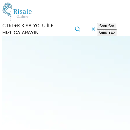
CTRL+K KISA YOLU İLE
Soru Sor
HIZLICA ARAYIN
Giriş Yap