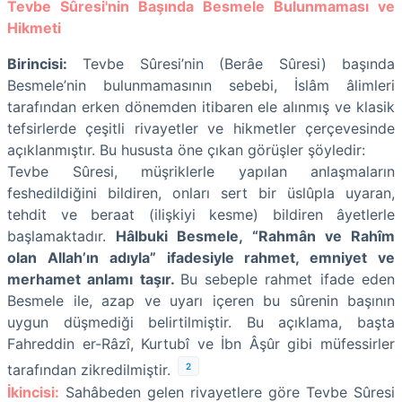
Tevbe Sûresi'nin Başında Besmele Bulunmaması ve
Hikmeti
Birincisi:
Tevbe Sûresi’nin (Berâe Sûresi) başında
Besmele’nin bulunmamasının sebebi, İslâm âlimleri
tarafından erken dönemden itibaren ele alınmış ve klasik
tefsirlerde çeşitli rivayetler ve hikmetler çerçevesinde
açıklanmıştır. Bu hususta öne çıkan görüşler şöyledir:
Tevbe Sûresi, müşriklerle yapılan anlaşmaların
feshedildiğini bildiren, onları sert bir üslûpla uyaran,
tehdit ve beraat (ilişkiyi kesme) bildiren âyetlerle
başlamaktadır.
Hâlbuki Besmele, “Rahmân ve Rahîm
olan Allah’ın adıyla” ifadesiyle rahmet, emniyet ve
merhamet anlamı taşır.
Bu sebeple rahmet ifade eden
Besmele ile, azap ve uyarı içeren bu sûrenin başının
uygun düşmediği belirtilmiştir. Bu açıklama, başta
Fahreddin er-Râzî, Kurtubî ve İbn Âşûr gibi müfessirler
2
tarafından zikredilmiştir.
İkincisi:
Sahâbeden gelen rivayetlere göre Tevbe Sûresi