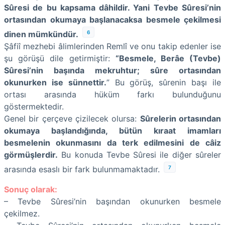
Sûresi de bu kapsama dâhildir. Yani Tevbe Sûresi’nin
ortasından okumaya başlanacaksa besmele çekilmesi
6
dinen mümkündür.
Şâfiî mezhebi âlimlerinden Remlî ve onu takip edenler ise
şu görüşü dile getirmiştir:
“Besmele, Berâe (Tevbe)
Sûresi’nin başında mekruhtur; sûre ortasından
okunurken ise sünnettir.
” Bu görüş, sûrenin başı ile
ortası arasında hüküm farkı bulunduğunu
göstermektedir.
Genel bir çerçeve çizilecek olursa:
Sûrelerin ortasından
okumaya başlandığında, bütün kıraat imamları
besmelenin okunmasını da terk edilmesini de câiz
görmüşlerdir.
Bu konuda Tevbe Sûresi ile diğer sûreler
7
arasında esaslı bir fark bulunmamaktadır.
Sonuç olarak:
– Tevbe Sûresi’nin başından okunurken besmele
çekilmez.