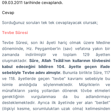
09.03.2011
tarihinde cevaplandı.
Cevap
Sorduğunuz soruları tek tek cevaplayacak olursak;
Tevbe Sûresi
Tevbe Sûresi, son iki âyeti hariç olmak üzere Medine
döneminde, Hz. Peygamber’in (sav) vefatına yakın bir
zamanda indirilmiştir ve toplam 129 âyetten
oluşmaktadır.
Sûre, Allah Teâlâ’nın kullarının tövbesini
kabul edeceğini bildiren 104. âyette geçen ifade
sebebiyle Tevbe adını almıştır.
Bununla birlikte Sûre, 117
ve 118. âyetlerde geçen “tevbe” kavramı sebebiyle bu
isimle anıldığıda söylenmektedir. Müşriklerin ve
münafıkların yanlış yollardan dönerek tövbe etmeleri
gerektiğinin vurgulanması da bu adlandırmayı
desteklemektedir. Ayrıca ilk âyetinde yer alan “berâet”
(ilişkiyi kesme, sorumluluktan uzak olma) kelimesinden