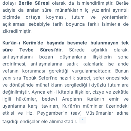
dolayı
Berâe Sûresi
olarak da isimlendirilmiştir. Berâe
adıyla da anılan sûre, münafıkların iç yüzlerini ayrıntılı
biçimde ortaya koyması, tutum ve yöntemlerini
açıklaması sebebiyle tarih boyunca farklı isimlerle de
zikredilmiştir.
Kur’ân-ı Kerîm’de başında besmele bulunmayan tek
sûre Tevbe Sûresi’dir.
Sûrede ağırlıklı olarak,
antlaşmalarını bozan düşmanlarla ilişkilerin sona
erdirilmesi, antlaşmalarına sadık kalanlarla ise ahde
vefanın korunması gerektiği vurgulanmaktadır. Bunun
yanı sıra Tebük Seferi’ne hazırlık süreci, sefer öncesinde
ve dönüşünde münafıkların sergilediği ikiyüzlü tutumlara
değinilmiştir. Ayrıca ehl-i kitapla ilişkiler, cizye ve zekâtla
ilgili hükümler, bedevî Arapların Kur’ân’ın emir ve
uyarılarına karşı tavırları, Kur’ân’ın müminler üzerindeki
etkisi ve Hz. Peygamber’in (sav) Müslümanlar adına
1
taşıdığı endişeler ele alınmaktadır.