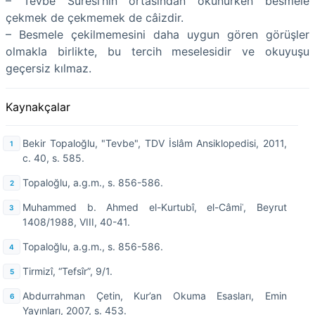
– Tevbe Sûresi’nin ortasından okunurken besmele
çekmek de çekmemek de câizdir.
– Besmele çekilmemesini daha uygun gören görüşler
olmakla birlikte, bu tercih meselesidir ve okuyuşu
geçersiz kılmaz.
Kaynakçalar
Bekir Topaloğlu, "Tevbe", TDV İslâm Ansiklopedisi, 2011,
c. 40, s. 585.
Topaloğlu, a.g.m., s. 856-586.
Muhammed b. Ahmed el-Kurtubî, el-Câmiʿ, Beyrut
1408/1988, VIII, 40-41.
Topaloğlu, a.g.m., s. 856-586.
Tirmizî, “Tefsîr”, 9/1.
Abdurrahman Çetin, Kur’an Okuma Esasları, Emin
Yayınları, 2007, s. 453.