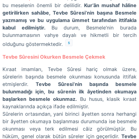
bu meselenin önemli bir delilidir.
Kur’ân mushaf hâline
getirilirken sahâbe, Tevbe Sûresi’nin başına Besmele
yazmamış ve bu uygulama ümmet tarafından ittifakla
kabul edilmiştir.
Bu durum, Besmele’nin burada
bulunmamasının vahye dayalı ve hikmetli bir tercih
5
olduğunu göstermektedir.
Tevbe Sûresini Okurken Besmele Çekmek
Kıraat imamları, Tevbe Sûresi hariç olmak üzere,
sûrelerin başında besmele okunması konusunda ittifak
etmişlerdir.
Tevbe Sûresi’nin başında besmele
bulunmadığı için, bu sûrenin ilk âyetinden okumaya
başlarken besmele okunmaz.
Bu husus, klasik kıraat
kaynaklarında açıkça ifade edilmiştir.
Sûrelerin ortasından, yani birinci âyetten sonra herhangi
bir âyetten okumaya başlanması durumunda ise besmele
okunması veya terk edilmesi câiz görülmüştür. Bu
hüküm, genel olarak bütün sûreler için geçerlidir.
Tevbe