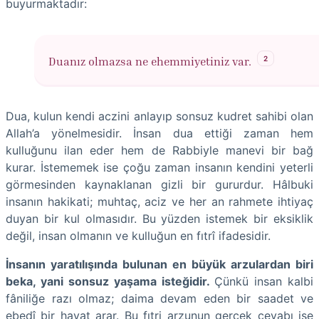
buyurmaktadır:
2
Duanız olmazsa ne ehemmiyetiniz var.
Dua, kulun kendi aczini anlayıp sonsuz kudret sahibi olan
Allah’a yönelmesidir. İnsan dua ettiği zaman hem
kulluğunu ilan eder hem de Rabbiyle manevi bir bağ
kurar. İstememek ise çoğu zaman insanın kendini yeterli
görmesinden kaynaklanan gizli bir gururdur. Hâlbuki
insanın hakikati; muhtaç, aciz ve her an rahmete ihtiyaç
duyan bir kul olmasıdır. Bu yüzden istemek bir eksiklik
değil, insan olmanın ve kulluğun en fıtrî ifadesidir.
İnsanın yaratılışında bulunan en büyük arzulardan biri
beka, yani sonsuz yaşama isteğidir.
Çünkü insan kalbi
fâniliğe razı olmaz; daima devam eden bir saadet ve
ebedî bir hayat arar. Bu fıtri arzunun gerçek cevabı ise