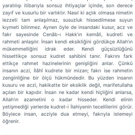
yaratılışı itibarıyla sonsuz ihtiyaçlar içinde, son derece
zayıf ve kusurlu bir varlıktır. Nasıl ki açlık olmasa nimetin
lezzeti tam anlaşılmaz, susuzluk hissedilmese suyun
kıymeti bilinmez. Aynen öyle de insandaki kusur, acz ve
fakr sayesinde Cenâb-ı Hakk’ın kemâli, kudreti ve
rahmeti anlaşılır. İnsan kendi eksikliğini gördükçe Allah’ın
mükemmelliğini idrak eder. Kendi güçsüzlüğünü
hissettikçe sonsuz kudret sahibini tanır. Fakrını fark
ettikçe rahmet hazinelerinin genişliğini anlar. Çünkü
insanın aczi, İlâhî kudrete bir mizan; fakrı ise rahmetin
zenginliğine bir ölçü hükmündedir. Bu yüzden insanın
kusuru ve aczi, hakikatte bir eksiklik değil, marifetullaha
açılan bir kapıdır. İnsan ne kadar kendi hiçliğini anlarsa,
Allah’ın azametini o kadar hisseder. Kendi elinin
yetişmediği yerlerde kudret-i İlahiyenin tecellilerini görür.
Böylece insan, acziyle dua etmeyi, fakrıyla istemeyi
öğrenir.