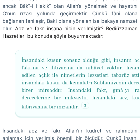
ancak Bâkî-i Hakikî olan Allah’a yönelmek ve hayatını
O’nun rızası yolunda geçirmektir. Çünkü fâni olana
bağlanan fanileşir, Baki olana yönelen ise bekaya namzet
olur.
Acz ve fakr insana niçin verilmiştir? Bediüzzaman
Hazretleri bu konuda şöyle buyurmaktadır:
İnsandaki kusur sonsuz olduğu gibi, insanın ac
fakrına ve ihtiyacına da nihâyet yoktur. İnsan
edilen açlık ile nimetlerin lezzetleri tebarüz etti
insandaki kusur da kemalat-ı Sübhaniyenin derec
birer mirsaddır. İnsandaki fakr, gınâ-yı r
derecelerine bir mikyastır. İnsandaki acz, ku
3
kibriyasına bir mizandır.
İnsandaki acz ve fakr, Allah’ın kudret ve rahmetini
anlamak için verilmiş önemli bir ölçüdür. Çünkü insan,