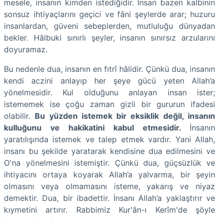
mesele, insanın kimden istediğidir. İnsan bazen kalbinin
sonsuz ihtiyaçlarını geçici ve fâni şeylerde arar; huzuru
insanlardan, güveni sebeplerden, mutluluğu dünyadan
bekler. Hâlbuki sınırlı şeyler, insanın sınırsız arzularını
doyuramaz.
Bu nedenle dua, insanın en fıtrî hâlidir. Çünkü dua, insanın
kendi aczini anlayıp her şeye gücü yeten Allah’a
yönelmesidir. Kul olduğunu anlayan insan ister;
istememek ise çoğu zaman gizli bir gururun ifadesi
olabilir.
Bu yüzden istemek bir eksiklik değil, insanın
kulluğunu ve hakikatini kabul etmesidir.
İnsanın
yaratılışında istemek ve talep etmek vardır. Yani Allah,
insanı bu şekilde yaratarak kendisine dua edilmesini ve
O'na yönelmesini istemiştir. Çünkü dua, güçsüzlük ve
ihtiyacını ortaya koyarak Allah’a yalvarma, bir şeyin
olmasını veya olmamasını isteme, yakarış ve niyaz
demektir. Dua, bir ibadettir. İnsanı Allah’a yaklaştırır ve
kıymetini artırır. Rabbimiz Kur'ân-ı Kerîm'de şöyle