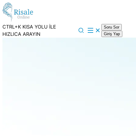
CTRL+K KISA YOLU İLE
Soru Sor
HIZLICA ARAYIN
Giriş Yap