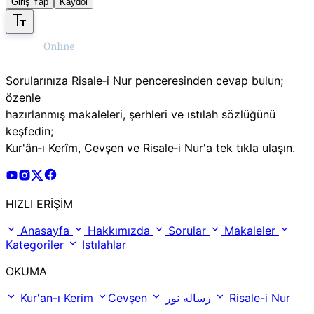
Giriş Yap
Kaydol
Sorularınıza Risale‑i Nur penceresinden cevap bulun;
özenle
hazırlanmış makaleleri, şerhleri ve ıstılah sözlüğünü
keşfedin;
Kur'ân‑ı Kerîm, Cevşen ve Risale‑i Nur'a tek tıkla ulaşın.
Risale Online Youtube Hesabı
Risale Online Instagram Hesabı
Risale Online X Hesabı
Risale Online Facebook Hesabı
HIZLI ERİŞİM
Anasayfa
Hakkımızda
Sorular
Makaleler
Kategoriler
Istılahlar
OKUMA
Kur'an-ı Kerim
Cevşen
رساله نور
Risale-i Nur