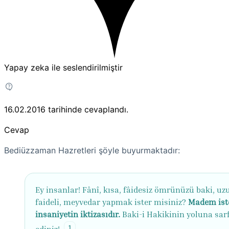
Yapay zeka ile seslendirilmiştir
16.02.2016
tarihinde cevaplandı.
Cevap
Bediüzzaman Hazretleri şöyle buyurmaktadır:
Ey insanlar! Fânî, kısa, fâidesiz ömrünüzü baki, uz
faideli, meyvedar yapmak ister misiniz?
Madem ist
insaniyetin iktizasıdır.
Baki-i Hakikinin yoluna sar
1