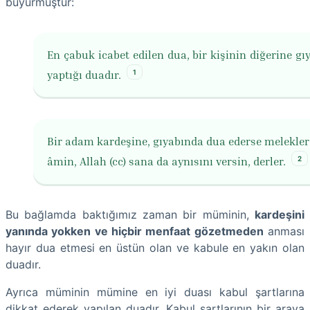
buyurmuştur:
En çabuk icabet edilen dua, bir kişinin diğerine gı
1
yaptığı duadır.
Bir adam kardeşine, gıyabında dua ederse melekler
2
âmin, Allah (cc) sana da aynısını versin, derler.
Bu bağlamda baktığımız zaman bir müminin,
kardeşini
yanında yokken ve hiçbir menfaat gözetmeden
anması
hayır dua etmesi en üstün olan ve kabule en yakın olan
duadır.
Ayrıca müminin mümine en iyi duası kabul şartlarına
dikkat ederek yapılan duadır. Kabul şartlarının bir araya