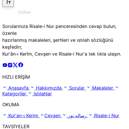
Sorularınıza Risale‑i Nur penceresinden cevap bulun;
özenle
hazırlanmış makaleleri, şerhleri ve ıstılah sözlüğünü
keşfedin;
Kur'ân‑ı Kerîm, Cevşen ve Risale‑i Nur'a tek tıkla ulaşın.
Risale Online Youtube Hesabı
Risale Online Instagram Hesabı
Risale Online X Hesabı
Risale Online Facebook Hesabı
HIZLI ERİŞİM
Anasayfa
Hakkımızda
Sorular
Makaleler
Kategoriler
Istılahlar
OKUMA
Kur'an-ı Kerim
Cevşen
رساله نور
Risale-i Nur
TAVSİYELER