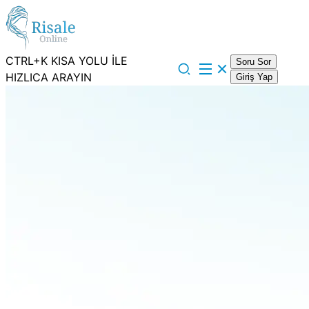
CTRL+K KISA YOLU İLE
Soru Sor
HIZLICA ARAYIN
Giriş Yap