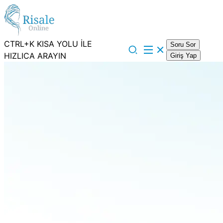
CTRL+K KISA YOLU İLE
Soru Sor
HIZLICA ARAYIN
Giriş Yap