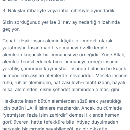
3. Nakışlar itibariyle veya infial cihetiyle ayinedarlık
Sizin sorduğunuz yer ise 3. nev ayinedarlığın izahında
geçiyor.
Cenab-ı Hak insanı alemin küçük bir modeli olarak
yaratmıştır. İnsan maddi ve manevi özellikleriyle
alemlerin küçücük bir numunesi ve örneğidir. Yüce Allah,
alemleri temsil edecek birer numuneyi, örneği insanın
yaratılış çamuruna koymuştur. İnsanda bulunan bu küçük
numunelerin asılları alemlerde mevcuddur. Mesela insanın
ruhu, ruhlar aleminden, hafızası levh-i mahfuzdan, hayali
misal aleminden, cismi şehadet aleminden olması gibi.
Hakikatte insan bütün alemlerden süzülerek yaratıldığı
için bütün İLAHİ isimlere mazhardır. Ancak bu cümlede
"yetmişten fazla isim zahirdir" demesi ilk anda hemen
görülüveren, hatta tefekküre bile ihtiyaç duyulmadan
herkesin bir çırpıda sayabileceği, az bir dikkatle