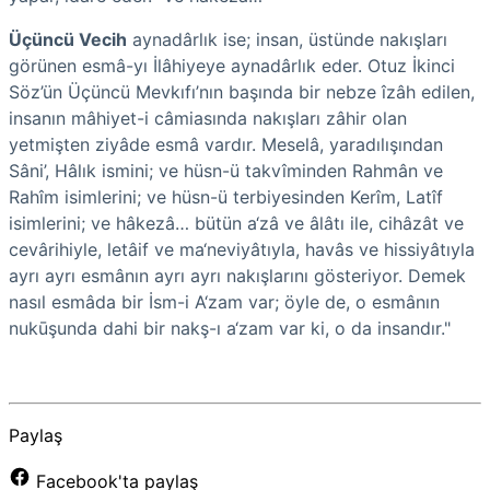
Üçüncü Vecih
aynadârlık ise; insan, üstünde nakışları
görünen esmâ-yı İlâhiyeye aynadârlık eder. Otuz İkinci
Söz’ün Üçüncü Mevkıfı’nın başında bir nebze îzâh edilen,
insanın mâhiyet-i câmiasında nakışları zâhir olan
yetmişten ziyâde esmâ vardır. Meselâ, yaradılışından
Sâni’, Hâlık ismini; ve hüsn-ü takvîminden Rahmân ve
Rahîm isimlerini; ve hüsn-ü terbiyesinden Kerîm, Latîf
isimlerini; ve hâkezâ… bütün a‘zâ ve âlâtı ile, cihâzât ve
cevârihiyle, letâif ve ma‘neviyâtıyla, havâs ve hissiyâtıyla
ayrı ayrı esmânın ayrı ayrı nakışlarını gösteriyor. Demek
nasıl esmâda bir İsm-i A‘zam var; öyle de, o esmânın
nukūşunda dahi bir nakş-ı a‘zam var ki, o da insandır."
Paylaş
Facebook'ta paylaş