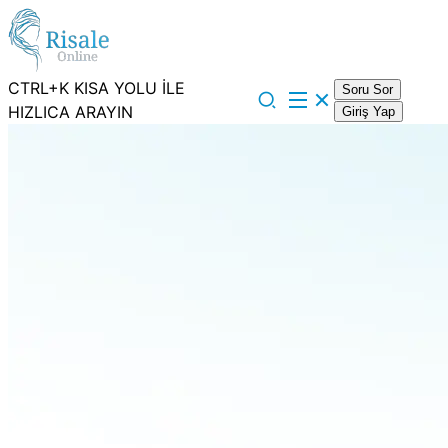
CTRL+K KISA YOLU İLE
Soru Sor
HIZLICA ARAYIN
Giriş Yap