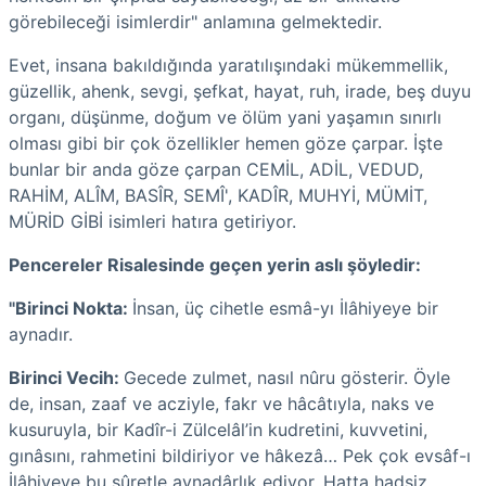
görebileceği isimlerdir" anlamına gelmektedir.
Evet, insana bakıldığında yaratılışındaki mükemmellik,
güzellik, ahenk, sevgi, şefkat, hayat, ruh, irade, beş duyu
organı, düşünme, doğum ve ölüm yani yaşamın sınırlı
olması gibi bir çok özellikler hemen göze çarpar. İşte
bunlar bir anda göze çarpan CEMİL, ADİL, VEDUD,
RAHİM, ALÎM, BASÎR, SEMÎ', KADÎR, MUHYİ, MÜMİT,
MÜRİD GİBİ isimleri hatıra getiriyor.
Pencereler Risalesinde geçen yerin aslı şöyledir:
"Birinci Nokta:
İnsan, üç cihetle esmâ-yı İlâhiyeye bir
aynadır.
Birinci Vecih:
Gecede zulmet, nasıl nûru gösterir. Öyle
de, insan, zaaf ve acziyle, fakr ve hâcâtıyla, naks ve
kusuruyla, bir Kadîr-i Zülcelâl’in kudretini, kuvvetini,
gınâsını, rahmetini bildiriyor ve hâkezâ… Pek çok evsâf-ı
İlâhiyeye bu sûretle aynadârlık ediyor. Hatta hadsiz