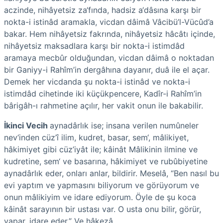
aczinde, nihâyetsiz za‘fında, hadsiz a‘dâsına karşı bir
nokta-i istinâd aramakla, vicdan dâimâ Vâcibü’l-Vücûd’a
bakar. Hem nihâyetsiz fakrında, nihâyetsiz hâcâtı içinde,
nihâyetsiz maksadlara karşı bir nokta-i istimdâd
aramaya mecbûr olduğundan, vicdan dâimâ o noktadan
bir Ganiyy-i Rahîm’in dergâhına dayanır, duâ ile el açar.
Demek her vicdanda şu nokta-i istinâd ve nokta-i
istimdâd cihetinde iki küçükpencere, Kadîr-i Rahîm’in
bârigâh-ı rahmetine açılır, her vakit onun ile bakabilir.
İkinci Vecih
aynadârlık ise; insana verilen numûneler
nev‘inden cüz’î ilim, kudret, basar, sem‘, mâlikiyet,
hâkimiyet gibi cüz’iyât ile; kâinât Mâlikinin ilmine ve
kudretine, sem‘ ve basarına, hâkimiyet ve rubûbiyetine
aynadârlık eder, onları anlar, bildirir. Meselâ, “Ben nasıl bu
evi yaptım ve yapmasını biliyorum ve görüyorum ve
onun mâlikiyim ve idare ediyorum. Öyle de şu koca
kâinât sarayının bir ustası var. O usta onu bilir, görür,
yapar, idare eder.” Ve hâkezâ…