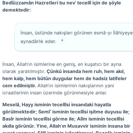
Bedîüzzamân Hazretleri bu nev' tecellî için de şöyle
demektedir:
İnsan, üstünde nakışları görünen esmâ-yı İlâhiyeye
4
aynadârlık eder.
İnsan, Allah’ın isimlerine en geniş, en kuşatıcı bir ayna
olarak yaratılmıştır.
Çünkü insanda hem ruh, hem akıl,
hem kalp, hem bütün duygular hem de hadsiz latifeler
cem edilmiştir.
Allah’ın isimlerinin nakışlarının yani
icraatlerinin insan üzerinde görünmesiyle anlar.
Meselâ, Hayy isminin tecellîsi insandaki hayatla
görülmektedir; Semî‘ isminin tecellîsi işitme duyusu ile;
Basîr isminin tecellîsi görme ile; Alîm isminin tecellîsi
akılla görünür. Yine, Allah’ın Musavvir isminin insana bir