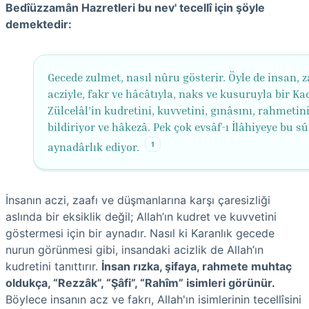
Bedîüzzamân Hazretleri bu nev' tecellî için şöyle
demektedir:
Gecede zulmet, nasıl nûru gösterir. Öyle de insan, z
acziyle, fakr ve hâcâtıyla, naks ve kusuruyla bir Kad
Zülcelâl’in kudretini, kuvvetini, gınâsını, rahmetin
bildiriyor ve hâkezâ. Pek çok evsâf-ı İlâhiyeye bu sû
1
aynadârlık ediyor.
İnsanın aczi, zaafı ve düşmanlarına karşı çaresizliği
aslında bir eksiklik değil; Allah’ın kudret ve kuvvetini
göstermesi için bir aynadır. Nasıl ki Karanlık gecede
nurun görünmesi gibi, insandaki acizlik de Allah’ın
kudretini tanıttırır.
İnsan rızka, şifaya, rahmete muhtaç
oldukça, “Rezzâk”, “Şâfi”, “Rahîm” isimleri görünür.
Böylece insanın acz ve fakrı, Allah'ın isimlerinin tecellîsini