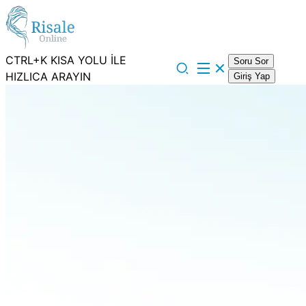
CTRL+K KISA YOLU İLE
Soru Sor
HIZLICA ARAYIN
Giriş Yap