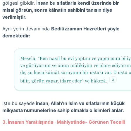
gölgesi gibidir. İ
nsan bu sıfatlarla kendi üzerinde bir
misal görsün, sonra kâinatın sahibini tanısın diye
verilmiştir.
Aynı yerin devamında
Bediüzzaman Hazretleri şöyle
demektedir:
Meselâ, “Ben nasıl bu evi yaptım ve yapmasını bil
ve görüyorum ve onun mâlikiyim ve idare ediyorum
de, şu koca kâinât sarayının bir ustası var. O usta 
3
bilir, görür, yapar, idare eder” ve hâkezâ.
İşte bu sayede
insan, Allah’ın isim ve sıfatlarının küçük
mikyasta numunelerine sahip olmakla o isimleri anlar.
3. İnsanın Yaratılışında -Mahiyetinde- Görünen Tecellî