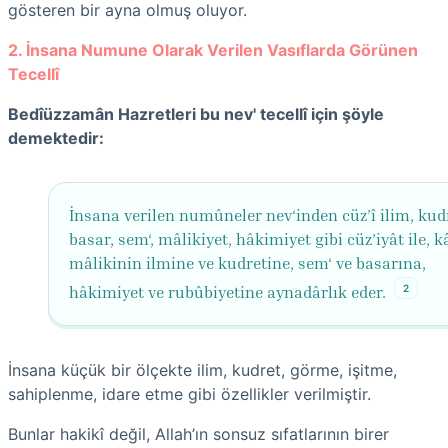
gösteren bir ayna olmuş oluyor.
2. İnsana Numune Olarak Verilen Vasıflarda Görünen
Tecellî
Bedîüzzamân Hazretleri bu nev' tecellî için şöyle
demektedir:
İnsana verilen numûneler nev‘inden cüz’î ilim, kud
basar, sem‘, mâlikiyet, hâkimiyet gibi cüz’iyât ile, k
mâlikinin ilmine ve kudretine, sem‘ ve basarına,
2
hâkimiyet ve rubûbiyetine aynadârlık eder.
İnsana küçük bir ölçekte ilim, kudret, görme, işitme,
sahiplenme, idare etme gibi özellikler verilmiştir.
Bunlar hakikî değil, Allah’ın sonsuz sıfatlarının birer