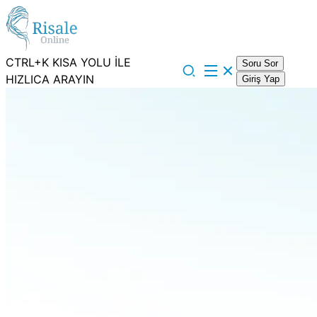
CTRL+K KISA YOLU İLE
Soru Sor
HIZLICA ARAYIN
Giriş Yap