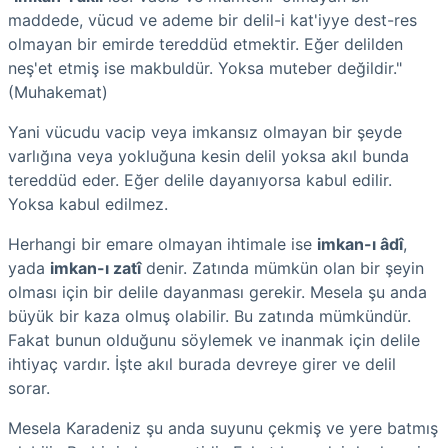
maddede, vücud ve ademe bir delil-i kat'iyye dest-res
olmayan bir emirde tereddüd etmektir. Eğer delilden
neş'et etmiş ise makbuldür. Yoksa muteber değildir."
(Muhakemat)
Yani vücudu vacip veya imkansız olmayan bir şeyde
varlığına veya yokluğuna kesin delil yoksa akıl bunda
tereddüd eder. Eğer delile dayanıyorsa kabul edilir.
Yoksa kabul edilmez.
Herhangi bir emare olmayan ihtimale ise
imkan-ı âdî
,
yada
imkan-ı zatî
denir. Zatında mümkün olan bir şeyin
olması için bir delile dayanması gerekir. Mesela şu anda
büyük bir kaza olmuş olabilir. Bu zatında mümkündür.
Fakat bunun olduğunu söylemek ve inanmak için delile
ihtiyaç vardır. İşte akıl burada devreye girer ve delil
sorar.
Mesela Karadeniz şu anda suyunu çekmiş ve yere batmış