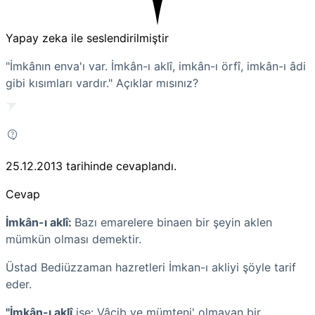
Yapay zeka ile seslendirilmiştir
"İmkânın enva'ı var. İmkân-ı aklî, imkân-ı örfî, imkân-ı âdi
gibi kısımları vardır." Açıklar mısınız?
25.12.2013
tarihinde cevaplandı.
Cevap
İmkân-ı aklî:
Bazı emarelere binaen bir şeyin aklen
mümkün olması demektir.
Üstad Bediüzzaman hazretleri İmkan-ı akliyi şöyle tarif
eder.
"İmkân-ı a
klî
ise: Vâcib ve mümteni' olmayan bir