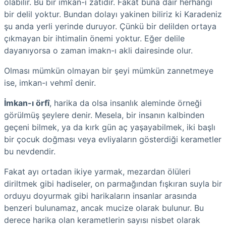
olabilir. Bu bir imkan-ı zatidir. Fakat buna dair herhangi
bir delil yoktur. Bundan dolayı yakinen biliriz ki Karadeniz
şu anda yerli yerinde duruyor. Çünkü bir delilden ortaya
çıkmayan bir ihtimalin önemi yoktur. Eğer delile
dayanıyorsa o zaman imakn-ı akli dairesinde olur.
Olması mümkün olmayan bir şeyi mümkün zannetmeye
ise, imkan-ı vehmî denir.
İmkan-ı örfî
, harika da olsa insanlık aleminde örneği
görülmüş şeylere denir. Mesela, bir insanın kalbinden
geçeni bilmek, ya da kırk gün aç yaşayabilmek, iki başlı
bir çocuk doğması veya evliyaların gösterdiği kerametler
bu nevdendir.
Fakat ayı ortadan ikiye yarmak, mezardan ölüleri
diriltmek gibi hadiseler, on parmağından fışkıran suyla bir
orduyu doyurmak gibi harikaların insanlar arasında
benzeri bulunamaz, ancak mucize olarak bulunur. Bu
derece harika olan kerametlerin sayısı nisbet olarak