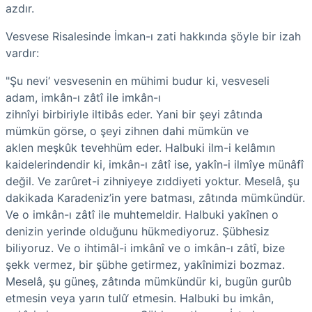
azdır.
Vesvese Risalesinde İmkan-ı zati hakkında şöyle bir izah
vardır:
"Şu nevi‘ vesvesenin en mühimi budur ki, vesveseli
adam,
imkân-ı zâtî
ile
imkân-ı
zihnîyi
birbiriyle
iltibâs
eder. Yani bir şeyi zâtında
mümkün görse, o şeyi zihnen dahi mümkün ve
aklen
meşkûk
tevehhüm
eder. Halbuki ilm-i kelâmın
kaidelerindendir ki,
imkân-ı zâtî
ise, yakîn-i ilmîye münâfî
değil. Ve
zarûret-i zihniyeye
zıddiyeti yoktur. Meselâ, şu
dakikada Karadeniz’in yere batması, zâtında mümkündür.
Ve o
imkân-ı zâtî
ile muhtemeldir. Halbuki
yakînen
o
denizin yerinde olduğunu hükmediyoruz. Şübhesiz
biliyoruz. Ve o ihtimâl-i imkânî ve o
imkân-ı zâtî
, bize
şekk vermez, bir şübhe getirmez, yakînimizi bozmaz.
Meselâ, şu güneş, zâtında mümkündür ki, bugün gurûb
etmesin veya yarın
tulû‘
etmesin. Halbuki bu imkân,