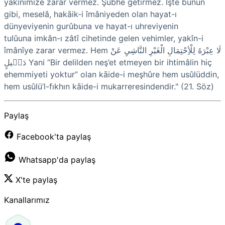
yakînimize zarar vermez. Şübhe getirmez. İşte bunun
gibi, meselâ, hakāik-i îmâniyeden olan hayat-ı
dünyeviyenin gurûbuna ve hayat-ı uhreviyenin
tulûuna
imkân-ı zâtî
cihetinde gelen
vehimler
, yakîn-i
îmânîye zarar vermez. Hem
لَا عِبْرَةَ لِلْأِحْتِمَالِ الْغَيْرِ النَّاشِيِ عَنْ
دَل۪يلٍ
Yani “Bir delilden neş’et etmeyen bir ihtimâlin hiç
ehemmiyeti yoktur” olan kāide-i meşhûre hem usûlüddin,
hem usûlü’l-fıkhın kāide-i mukarreresindendir." (21. Söz)
Paylaş
Facebook'ta paylaş
Whatsapp'da paylaş
X'te paylaş
Kanallarımız