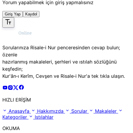
Yorum yapabilmek için giriş yapmalısınız
Giriş Yap
Kaydol
Sorularınıza Risale‑i Nur penceresinden cevap bulun;
özenle
hazırlanmış makaleleri, şerhleri ve ıstılah sözlüğünü
keşfedin;
Kur'ân‑ı Kerîm, Cevşen ve Risale‑i Nur'a tek tıkla ulaşın.
Risale Online Youtube Hesabı
Risale Online Instagram Hesabı
Risale Online X Hesabı
Risale Online Facebook Hesabı
HIZLI ERİŞİM
Anasayfa
Hakkımızda
Sorular
Makaleler
Kategoriler
Istılahlar
OKUMA