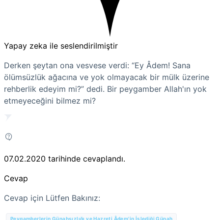
Yapay zeka ile seslendirilmiştir
Derken şeytan ona vesvese verdi: “Ey Âdem! Sana
ölümsüzlük ağacına ve yok olmayacak bir mülk üzerine
rehberlik edeyim mi?” dedi. Bir peygamber Allah'ın yok
etmeyeceğini bilmez mi?
07.02.2020
tarihinde cevaplandı.
Cevap
Cevap için Lütfen Bakınız:
Peygamberlerin Günahsızlığı ve Hazreti Âdem'in İşlediği Günah