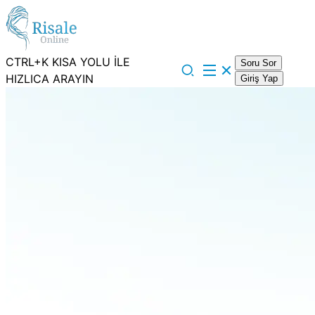
CTRL+K KISA YOLU İLE
Soru Sor
HIZLICA ARAYIN
Giriş Yap