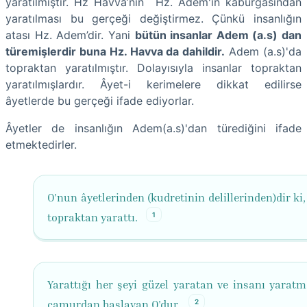
yaratılmıştır. Hz Havva’nın Hz. Adem'in kaburgasından
yaratılması bu gerçeği değiştirmez. Çünkü insanlığın
atası Hz. Adem’dir. Yani
bütün insanlar Adem (a.s) dan
türemişlerdir buna Hz. Havva da dahildir.
Adem (a.s)'da
topraktan yaratılmıştır. Dolayısıyla insanlar topraktan
yaratılmışlardır. Âyet-i kerimelere dikkat edilirse
âyetlerde bu gerçeği ifade ediyorlar.
Âyetler de insanlığın Adem(a.s)'dan türediğini ifade
etmektedirler.
O'nun âyetlerinden (kudretinin delillerinden)dir ki, 
1
topraktan yarattı.
Yarattığı her şeyi güzel yaratan ve insanı yaratm
2
çamurdan başlayan O'dur.