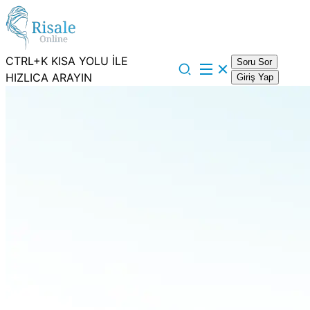
CTRL+K KISA YOLU İLE
Soru Sor
HIZLICA ARAYIN
Giriş Yap