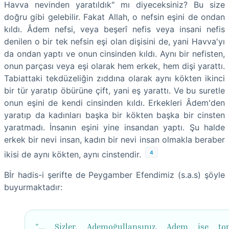
Havva nevinden yaratıldık" mı diyeceksiniz? Bu size
doğru gibi gelebilir. Fakat Allah, o nefsin eşini de ondan
kıldı. Âdem nefsi, veya beşerî nefis veya insani nefis
denilen o bir tek nefsin eşi olan dişisini de, yani Havva'yı
da ondan yaptı ve onun cinsinden kıldı. Aynı bir nefisten,
onun parçası veya eşi olarak hem erkek, hem dişi yarattı.
Tabiattaki tekdüzeliğin zıddına olarak aynı kökten ikinci
bir tür yaratıp öbürüne çift, yani eş yarattı. Ve bu suretle
onun eşini de kendi cinsinden kıldı. Erkekleri Âdem'den
yaratıp da kadınları başka bir kökten başka bir cinsten
yaratmadı. İnsanın eşini yine insandan yaptı. Şu halde
erkek bir nevi insan, kadın bir nevi insan olmakla beraber
4
ikisi de aynı kökten, aynı cinstendir.
Bİr hadis-i şerifte de Peygamber Efendimiz (s.a.s) şöyle
buyurmaktadır:
"... Sizler, Ademoğullansınız. Adem ise to