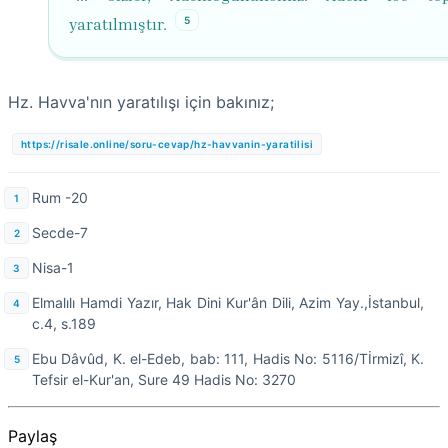
5
yaratılmıştır.
Hz. Havva'nın yaratılışı için bakınız;
https://risale.online/soru-cevap/hz-havvanin-yaratilisi
Rum -20
Secde-7
Nisa-1
Elmalılı Hamdi Yazır, Hak Dini Kur'ân Dili, Azim Yay.,İstanbul,
c.4, s.189
Ebu Dâvûd, K. el-Edeb, bab: 111, Hadis No: 5116/Tİrmizî, K.
Tefsir el-Kur'an, Sure 49 Hadis No: 3270
Paylaş