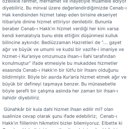
özellikle rahmet, merhamet ve inayetiyle muamele ediyor
diyebiliriz. Bu minval üzere değerlendirdiğimizde Cenab-ı
Hak kendisinden hizmet talep eden birisine ekseriyet
itibariyle dinine hizmet ettiriyor denilebilir. Bununla
beraber Cenab-ı Hakk’ın hizmet verdiği her kim varsa
kendi kemalatıyla bunu elde ettiğini düşünmesi kulluk
bilincine aykırıdır. Bediüzzaman Hazretleri de ”…. gayet
ağır ve büyük ve umumi ve kudsi bir vazife-i imaniye ve
hizmet-i Kur’aniye omzumuza ihsan-ı İlahi tarafından
konulmuştur” ifade etmesiyle bu mukaddes hizmetler
esasında Cenab-ı Hakk’ın bir lütfu bir ihsanı olduğunu
bildirmiştir. Böyle bir asırda Kur’an’a hizmet etmek ağır ve
büyük bir defineyi taşımaya benzer. Bu münasebetle
böyle şerefli bir çalışma aslında her zaman bir ihsan-ı
ilahidir diyebiliriz.
Günahkâr bir kula dahi hizmet ihsan edilir mi? olan
sualinize cevap olarak şunu ifade edebiliriz; Cenab-ı
Hakk’ın fiillerinin hikmetini bizler bilemiyoruz. Elbette ki