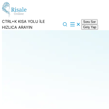
CTRL+K KISA YOLU İLE
Soru Sor
HIZLICA ARAYIN
Giriş Yap