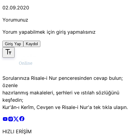
02.09.2020
Yorumunuz
Yorum yapabilmek için giriş yapmalısınız
Giriş Yap
Kaydol
Sorularınıza Risale‑i Nur penceresinden cevap bulun;
özenle
hazırlanmış makaleleri, şerhleri ve ıstılah sözlüğünü
keşfedin;
Kur'ân‑ı Kerîm, Cevşen ve Risale‑i Nur'a tek tıkla ulaşın.
Risale Online Youtube Hesabı
Risale Online Instagram Hesabı
Risale Online X Hesabı
Risale Online Facebook Hesabı
HIZLI ERİŞİM