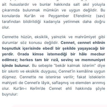
ait hususlardır ve bunlar hakkında salt akıl yoluyla
çıkarımda bulunmak mümkün ve uygun değildir. Bu
konularda Kur'ân ve Peygamber Efendimiz (sav)
tarafından bildirildiği kadarıyla yetinmek daha doğru
olur.
Cennette hüzün, eksiklik, yalnızlık ve mahrûmiyet gibi
durumlar söz konusu değildir.
Cennet, cennet ehlinin
hoşnutluk içerisinde ebedî bir şekilde yaşayacağı bir
yerdir. Orada kimse istemediği bir hâle mecbur
edilmez; herkes tam bir rızâ, sevinç ve memnuniyet
içinde bulunur.
Bu sebeple “bekâr kalmak isterim” diye
bir sıkıntı ve eksiklik duygusu, Cennet’in kemâline uygun
düşmez. Cennette ne istenirse verilir; fakat isteklerin
mahiyeti de Cennet’e lâyık, saflaşmış ve elemden arınmış
olur. Kur’ân-ı Kerîm’de Cennet ehli hakkında şöyle
buyrulur: