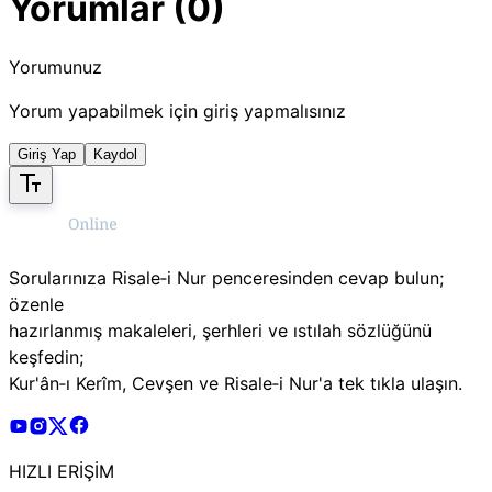
Yorumlar (0)
Yorumunuz
Yorum yapabilmek için giriş yapmalısınız
Giriş Yap
Kaydol
Sorularınıza Risale‑i Nur penceresinden cevap bulun;
özenle
hazırlanmış makaleleri, şerhleri ve ıstılah sözlüğünü
keşfedin;
Kur'ân‑ı Kerîm, Cevşen ve Risale‑i Nur'a tek tıkla ulaşın.
Risale Online Youtube Hesabı
Risale Online Instagram Hesabı
Risale Online X Hesabı
Risale Online Facebook Hesabı
HIZLI ERİŞİM