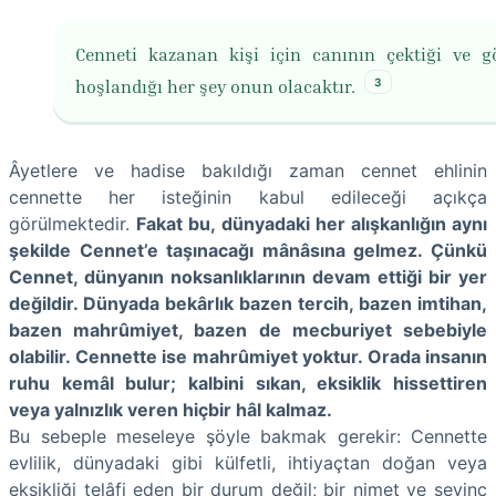
Cenneti kazanan kişi için canının çektiği ve 
3
hoşlandığı her şey onun olacaktır.
Âyetlere ve hadise bakıldığı zaman cennet ehlinin
cennette her isteğinin kabul edileceği açıkça
görülmektedir.
Fakat bu, dünyadaki her alışkanlığın aynı
şekilde Cennet’e taşınacağı mânâsına gelmez. Çünkü
Cennet, dünyanın noksanlıklarının devam ettiği bir yer
değildir. Dünyada bekârlık bazen tercih, bazen imtihan,
bazen mahrûmiyet, bazen de mecburiyet sebebiyle
olabilir. Cennette ise mahrûmiyet yoktur. Orada insanın
ruhu kemâl bulur; kalbini sıkan, eksiklik hissettiren
veya yalnızlık veren hiçbir hâl kalmaz.
Bu sebeple meseleye şöyle bakmak gerekir: Cennette
evlilik, dünyadaki gibi külfetli, ihtiyaçtan doğan veya
eksikliği telâfi eden bir durum değil; bir nimet ve sevinç