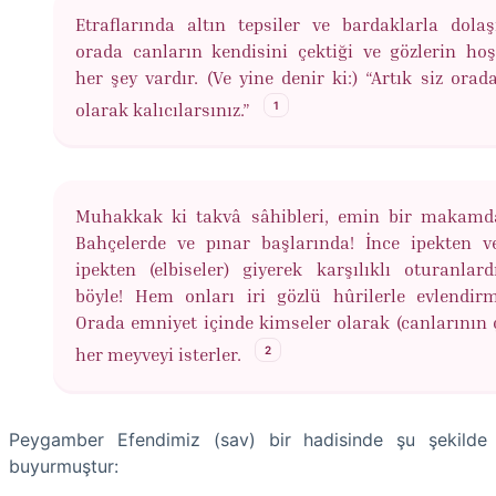
Etraflarında altın tepsiler ve bardaklarla dolaşı
orada canların kendisini çektiği ve gözlerin hoş
her şey vardır. (Ve yine denir ki:) “Artık siz orad
1
olarak kalıcılarsınız.”
Muhakkak ki takvâ sâhibleri, emin bir makamda
Bahçelerde ve pınar başlarında! İnce ipekten v
ipekten (elbiseler) giyerek karşılıklı oturanlardı
böyle! Hem onları iri gözlü hûrilerle evlendirmi
Orada emniyet içinde kimseler olarak (canlarının ç
2
her meyveyi isterler.
Peygamber Efendimiz (sav) bir hadisinde şu şekilde
buyurmuştur: