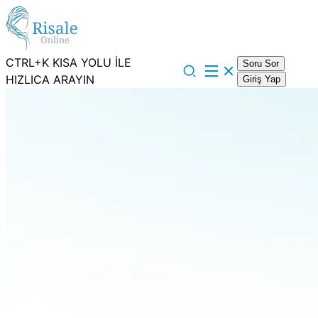
CTRL+K KISA YOLU İLE
Soru Sor
HIZLICA ARAYIN
Giriş Yap