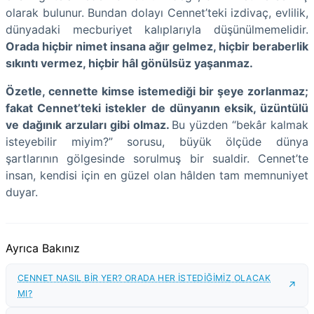
olarak bulunur. Bundan dolayı Cennet’teki izdivaç, evlilik,
dünyadaki mecburiyet kalıplarıyla düşünülmemelidir.
Orada hiçbir nimet insana ağır gelmez, hiçbir beraberlik
sıkıntı vermez, hiçbir hâl gönülsüz yaşanmaz.
Özetle, cennette kimse istemediği bir şeye zorlanmaz;
fakat Cennet’teki istekler de dünyanın eksik, üzüntülü
ve dağınık arzuları gibi olmaz.
Bu yüzden “bekâr kalmak
isteyebilir miyim?” sorusu, büyük ölçüde dünya
şartlarının gölgesinde sorulmuş bir sualdir. Cennet’te
insan, kendisi için en güzel olan hâlden tam memnuniyet
duyar.
Ayrıca Bakınız
CENNET NASIL BİR YER? ORADA HER İSTEDİĞİMİZ OLACAK
MI?