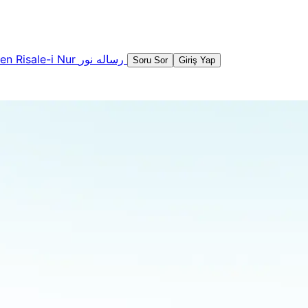
şen
Risale-i Nur
رساله نور
Soru Sor
Giriş Yap