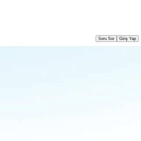
Soru Sor
Giriş Yap