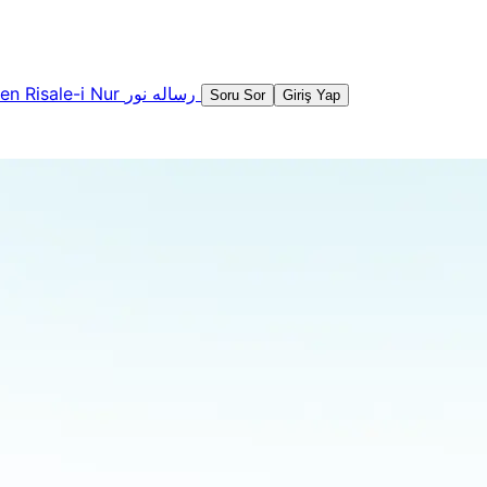
şen
Risale-i Nur
رساله نور
Soru Sor
Giriş Yap