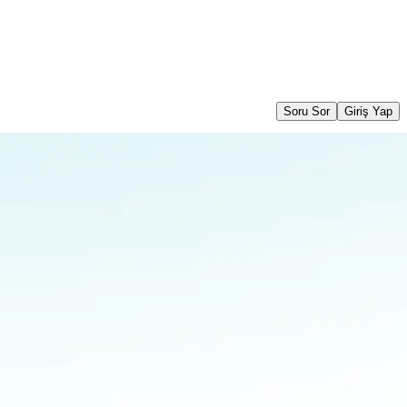
Soru Sor
Giriş Yap