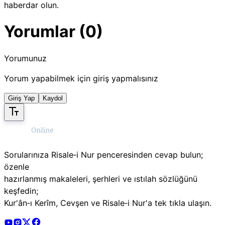
haberdar olun.
Yorumlar (0)
Yorumunuz
Yorum yapabilmek için giriş yapmalısınız
Giriş Yap
Kaydol
Sorularınıza Risale‑i Nur penceresinden cevap bulun;
özenle
hazırlanmış makaleleri, şerhleri ve ıstılah sözlüğünü
keşfedin;
Kur'ân‑ı Kerîm, Cevşen ve Risale‑i Nur'a tek tıkla ulaşın.
Risale Online Youtube Hesabı
Risale Online Instagram Hesabı
Risale Online X Hesabı
Risale Online Facebook Hesabı