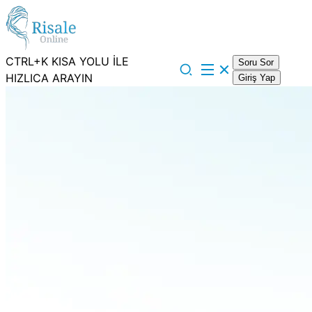
CTRL+K KISA YOLU İLE
Soru Sor
HIZLICA ARAYIN
Giriş Yap