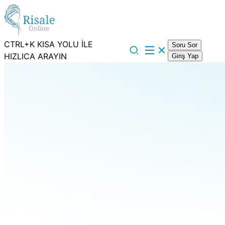
CTRL+K KISA YOLU İLE
Soru Sor
HIZLICA ARAYIN
Giriş Yap