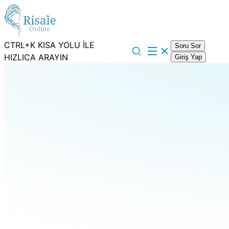
CTRL+K KISA YOLU İLE
Soru Sor
HIZLICA ARAYIN
Giriş Yap