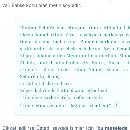
var. Bahse konu olan metin şöyledir:
“Sultan Selim'e biat etmişim. Onun ittihad-ı İs
fikrini kabul ettim. Zira, o vilâyat-ı şarkiyeyi ik
Onlar da ona bîat ettiler. Şimdiki şarklılar, o 
şarklılardır. Bu meselede seleflerim, Şeyh Cemal
Efganî, allâmelerden Mısır müftüsü merhum M
Abduh, müfrit âlimlerden Ali Suâvi, Hoca Ta
ittihad-ı İslâmı hedef tutan Namık Kemal ve
Selim'dir ki, demiş:
İhtilâf u tefrika endişesi
Kûşe-i kabrimde hattâ bîkarar eyler beni.
İttihadken savlet-i a'dâyı def'e çaremiz,
1
İttihad etmezse millet, dağ-dar eyler beni.”
Dikkat edilirse Üstad, saydığı isimler için "
bu meselede