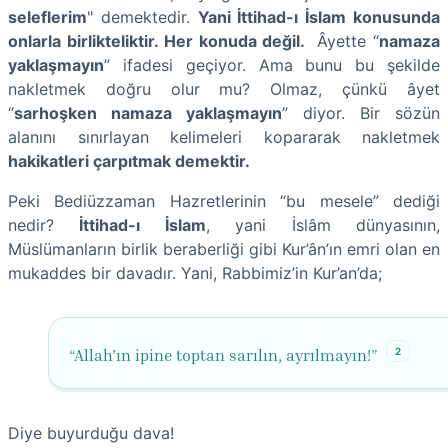
seleflerim
" demektedir.
Yani İttihad-ı İslam konusunda
onlarla birlikteliktir. Her konuda değil.
Âyette “
namaza
yaklaşmayın
” ifadesi geçiyor. Ama bunu bu şekilde
nakletmek doğru olur mu? Olmaz, çünkü âyet
“
sarhoşken namaza yaklaşmayın
” diyor. Bir sözün
alanını sınırlayan kelimeleri kopararak nakletmek
hakikatleri çarpıtmak demektir.
Peki Bediüzzaman Hazretlerinin “bu mesele” dediği
nedir?
İttihad-ı İslam
, yani İslâm dünyasının,
Müslümanların birlik beraberliği gibi Kur’ân’ın emri olan en
mukaddes bir davadır. Yani, Rabbimiz’in Kur’an’da;
2
“Allah’ın ipine toptan sarılın, ayrılmayın!”
Diye buyurduğu dava!