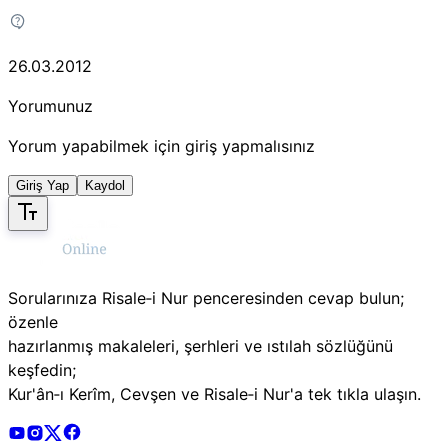
26.03.2012
Yorumunuz
Yorum yapabilmek için giriş yapmalısınız
Giriş Yap
Kaydol
Sorularınıza Risale‑i Nur penceresinden cevap bulun;
özenle
hazırlanmış makaleleri, şerhleri ve ıstılah sözlüğünü
keşfedin;
Kur'ân‑ı Kerîm, Cevşen ve Risale‑i Nur'a tek tıkla ulaşın.
Risale Online Youtube Hesabı
Risale Online Instagram Hesabı
Risale Online X Hesabı
Risale Online Facebook Hesabı