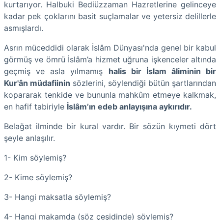
kurtarıyor. Halbuki Bediüzzaman Hazretlerine gelinceye
kadar pek çoklarını basit suçlamalar ve yetersiz delillerle
asmışlardı.
Asrın müceddidi olarak İslâm Dünyası'nda genel bir kabul
görmüş ve ömrü İslâm’a hizmet uğruna işkenceler altında
geçmiş ve asla yılmamış
halis bir İslam âliminin bir
Kur'ân müdafiinin
sözlerini, söylendiği bütün şartlarından
kopararak tenkide ve bununla mahkûm etmeye kalkmak,
en hafif tabiriyle
İslâm’ın edeb anlayışına aykırıdır.
Belağat ilminde bir kural vardır. Bir sözün kıymeti dört
şeyle anlaşılır.
1- Kim söylemiş?
2- Kime söylemiş?
3- Hangi maksatla söylemiş?
4- Hangi makamda (söz çeşidinde) söylemiş?