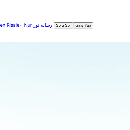
şen
Risale-i Nur
رساله نور
Soru Sor
Giriş Yap