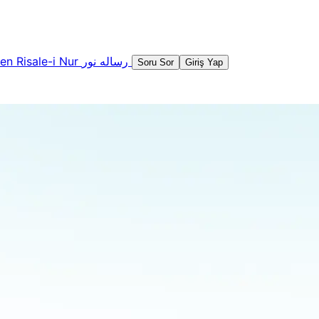
şen
Risale-i Nur
رساله نور
Soru Sor
Giriş Yap