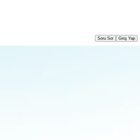
Soru Sor
Giriş Yap