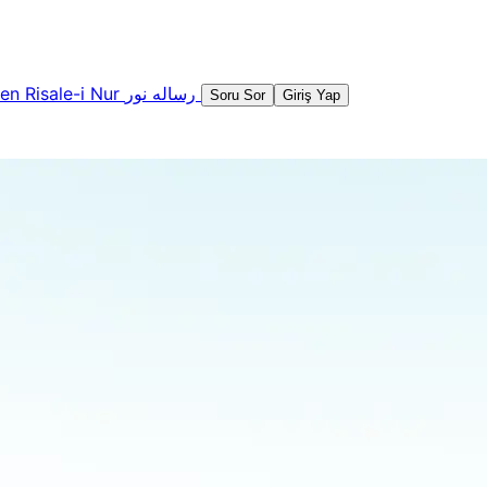
şen
Risale-i Nur
رساله نور
Soru Sor
Giriş Yap