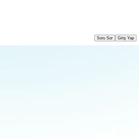
Soru Sor
Giriş Yap