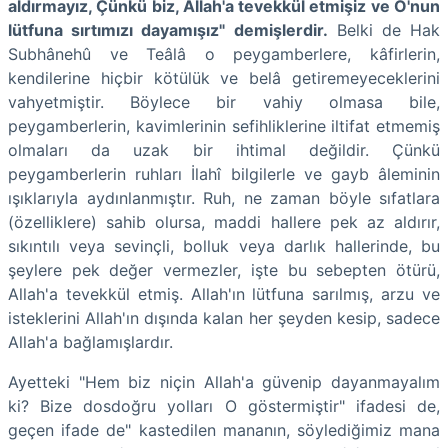
aldırmayız, Çünkü biz, Allah'a tevekkül etmişiz ve O'nun
lütfuna sırtımızı dayamışız" demişlerdir.
Belki de Hak
Subhânehû ve Teâlâ o peygamberlere, kâfirlerin,
kendilerine hiçbir kötülük ve belâ getiremeyeceklerini
vahyetmiştir. Böylece bir vahiy olmasa bile,
peygamberlerin, kavimlerinin sefihliklerine iltifat etmemiş
olmaları da uzak bir ihtimal değildir. Çünkü
peygamberlerin ruhları İlahî bilgilerle ve gayb âleminin
ışıklarıyla aydınlanmıştır. Ruh, ne zaman böyle sıfatlara
(özelliklere) sahib olursa, maddi hallere pek az aldırır,
sıkıntılı veya sevinçli, bolluk veya darlık hallerinde, bu
şeylere pek değer vermezler, işte bu sebepten ötürü,
Allah'a tevekkül etmiş. Allah'ın lütfuna sarılmış, arzu ve
isteklerini Allah'ın dışında kalan her şeyden kesip, sadece
Allah'a bağlamışlardır.
Ayetteki "Hem biz niçin Allah'a güvenip dayanmayalım
ki? Bize dosdoğru yolları O göstermiştir" ifadesi de,
geçen ifade de" kastedilen mananın, söylediğimiz mana