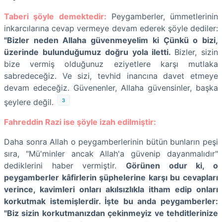
Taberi şöyle demektedir:
Peygamberler, ümmetlerinin
inkarcılarına cevap vermeye devam ederek şöyle dediler:
"Bizler neden Allaha güvenmeyelim ki Çünkü o bizi,
üzerinde bulunduğumuz doğru yola iletti.
Bizler, sizin
bize vermiş olduğunuz eziyetlere karşı mutlaka
sabredeceğiz. Ve sizi, tevhid inancına davet etmeye
devam edeceğiz. Güvenenler, Allaha güvensinler, başka
3
şeylere değil.
Fahreddin Razi ise şöyle izah edilmiştir:
Daha sonra Allah o peygamberlerinin bütün bunların peşi
sıra, "Mü'minler ancak Allah'a güvenip dayanmalıdır"
dediklerini haber vermiştir.
Görünen odur ki, o
peygamberler kâfirlerin şüphelerine karşı bu cevapları
verince, kavimleri onları akılsızlıkla itham edip onları
korkutmak istemişlerdir. İşte bu anda peygamberler:
"Biz sizin korkutmanızdan çekinmeyiz ve tehditlerinize