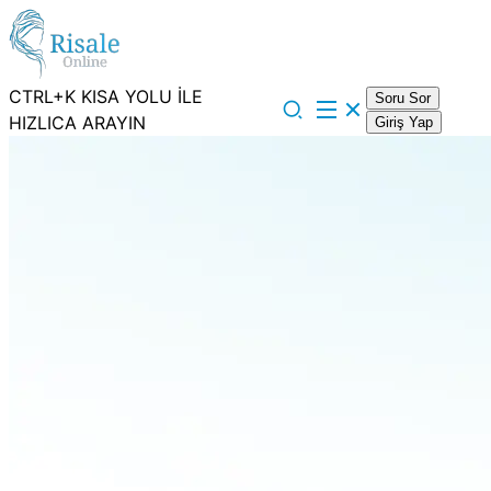
CTRL+K KISA YOLU İLE
Soru Sor
HIZLICA ARAYIN
Giriş Yap