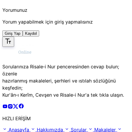
Yorumunuz
Yorum yapabilmek için giriş yapmalısınız
Giriş Yap
Kaydol
Sorularınıza Risale‑i Nur penceresinden cevap bulun;
özenle
hazırlanmış makaleleri, şerhleri ve ıstılah sözlüğünü
keşfedin;
Kur'ân‑ı Kerîm, Cevşen ve Risale‑i Nur'a tek tıkla ulaşın.
Risale Online Youtube Hesabı
Risale Online Instagram Hesabı
Risale Online X Hesabı
Risale Online Facebook Hesabı
HIZLI ERİŞİM
Anasayfa
Hakkımızda
Sorular
Makaleler