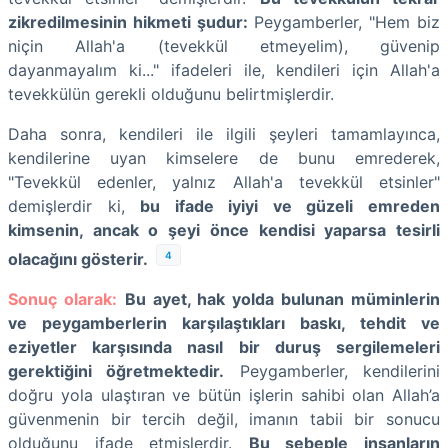
zikredilmesinin hikmeti şudur:
Peygamberler, "Hem biz
niçin Allah'a (tevekkül etmeyelim), güvenip
dayanmayalım ki..." ifadeleri ile, kendileri için Allah'a
tevekkülün gerekli olduğunu belirtmişlerdir.
Daha sonra, kendileri ile ilgili şeyleri tamamlayınca,
kendilerine uyan kimselere de bunu emrederek,
"Tevekkül edenler, yalnız Allah'a tevekkül etsinler"
demişlerdir ki,
bu ifade iyiyi ve güzeli emreden
kimsenin, ancak o şeyi önce kendisi yaparsa tesirli
4
olacağını gösterir.
Sonuç olarak:
Bu ayet, hak yolda bulunan müminlerin
ve peygamberlerin karşılaştıkları baskı, tehdit ve
eziyetler karşısında nasıl bir duruş sergilemeleri
gerektiğini öğretmektedir.
Peygamberler, kendilerini
doğru yola ulaştıran ve bütün işlerin sahibi olan Allah’a
güvenmenin bir tercih değil, imanın tabii bir sonucu
olduğunu ifade etmişlerdir.
Bu sebeple insanların