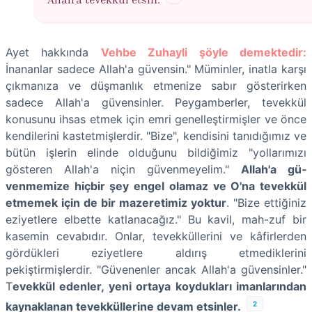
Ayet hakkında
Vehbe Zuhayli şöyle demektedir:
İnananlar sadece Allah'a güvensin." Müminler, inatla karşı
çıkmanıza ve düşmanlık etmenize sabır gösterirken
sadece Allah'a güvensinler. Peygamber­ler, tevekkül
konusunu ihsas etmek için emri genelleştirmişler ve önce
kendile­rini kastetmişlerdir. "Bize", kendisini tanıdığımız ve
bütün işlerin elinde oldu­ğunu bildiğimiz "yollarımızı
gösteren Allah'a niçin güvenmeyelim."
Allah'a gü­
venmemize hiçbir şey engel olamaz ve O'na tevekkül
etmemek için de bir ma­zeretimiz yoktur
. "Bize ettiğiniz
eziyetlere elbette katlanacağız." Bu kavil, mah-zuf bir
kasemin cevabıdır. Onlar, tevekküllerini ve kâfirlerden
gördükleri ezi­yetlere aldırış etmediklerini
pekiştirmişlerdir. "Güvenenler ancak Allah'a güvensinler."
T
evekkül edenler, yeni ortaya koydukları imanlarından
2
kaynakla­nan tevekküllerine devam etsinler.