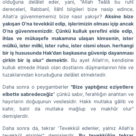
olduğuna delâlet eder, yani, "Allah Teâlâ bu ruhî
dereceleri, Rabbanî, İlâhî bilgileri bize nasip edince,
Allah'a güvenmememiz bize nasıl yakışır?
Aksine bize
yakışan O'na tevekkül edip, işlerimizin olması içip ancak
O'na güvenmemizdir. Çünkü kulluk şerefini elde edip,
ihlas ve mükaşefe makamına ulaşan kimsenin, ister
mülkü, ister milki, ister ruhu, ister cismi olsun. herhangi
bir iş hususunda Hak'dan başkasına güvenip dayanması
çirkin bir iş olur" demektir.
Bu ayet Allah'ın, kendisine
kulluk etmede ihlaslı olan dostlarını düşmanlarının hile ve
tuzaklarından koruduğuna delâlet etmektedir.
Daha sonra o peygamberler
"Bize yaptığınız eziyetlere
elbette sabredeceğiz
" çünkü sabır, ferahlığın anahtarı ve
hayırların doğuşunun vesilesidir. Hakk mutlaka gâlib ve
kahir, batıl da mutlaka mağlup ve makhûr olur"
demişlerdir.
Daha sonra da, tekrar 'Tevekkül edenler, yalnız Allah'a
tevekkül etsinler" demişlerdir.
Bu tevekkülün tekrar