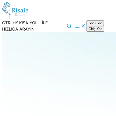
CTRL+K KISA YOLU İLE
Soru Sor
HIZLICA ARAYIN
Giriş Yap