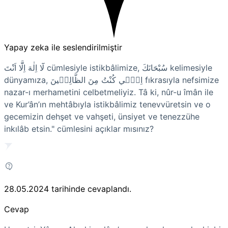
Yapay zeka ile seslendirilmiştir
لَٓا اِلٰهَ اِلَّٓا اَنْتَ cümlesiyle istikbâlimize, سُبْحَانَكَ kelimesiyle
dünyamıza, اِنّ۪ي كُنْتُ مِنَ الظَّالِم۪ينَ fıkrasıyla nefsimize
nazar-ı merhametini celbetmeliyiz. Tâ ki, nûr-u îmân ile
ve Kur’ân’ın mehtâbıyla istikbâlimiz tenevvüretsin ve o
gecemizin dehşet ve vahşeti, ünsiyet ve tenezzühe
inkılâb etsin." cümlesini açıklar mısınız?
28.05.2024
tarihinde cevaplandı.
Cevap