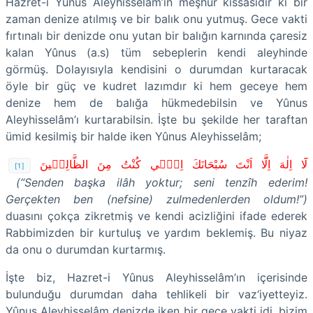
Hazret-i Yûnus Aleyhisselâm’ın meşhur kıssasıdır ki bir
zaman denize atılmış ve bir balık onu yutmuş. Gece vakti
fırtınalı bir denizde onu yutan bir balığın karnında çaresiz
kalan Yûnus (a.s) tüm sebeplerin kendi aleyhinde
görmüş. Dolayısıyla kendisini o durumdan kurtaracak
öyle bir güç ve kudret lazımdır ki hem geceye hem
denize hem de balığa hükmedebilsin ve Yûnus
Aleyhisselâm’ı kurtarabilsin. İşte bu şekilde her taraftan
ümid kesilmiş bir halde iken Yûnus Aleyhisselâm;
لَٓا اِلٰهَ اِلَّٓا اَنْتَ سُبْحَانَكَ اِنّ۪ي كُنْتُ مِنَ الظَّالِم۪ينَ
[1]
(“Senden başka ilâh yoktur; seni tenzîh ederim!
Gerçekten ben (nefsine) zulmedenlerden oldum!”)
duasını çokça zikretmiş ve kendi acizliğini ifade ederek
Rabbimizden bir kurtuluş ve yardım beklemiş. Bu niyaz
da onu o durumdan kurtarmış.
İşte biz, Hazret-i Yûnus Aleyhisselâm’ın içerisinde
bulunduğu durumdan daha tehlikeli bir vaz‘iyetteyiz.
Yûnus Aleyhisselâm denizde iken bir gece vakti idi, bizim