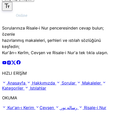
Sorularınıza Risale‑i Nur penceresinden cevap bulun;
özenle
hazırlanmış makaleleri, şerhleri ve ıstılah sözlüğünü
keşfedin;
Kur'ân‑ı Kerîm, Cevşen ve Risale‑i Nur'a tek tıkla ulaşın.
Risale Online Youtube Hesabı
Risale Online Instagram Hesabı
Risale Online X Hesabı
Risale Online Facebook Hesabı
HIZLI ERİŞİM
Anasayfa
Hakkımızda
Sorular
Makaleler
Kategoriler
Istılahlar
OKUMA
Kur'an-ı Kerim
Cevşen
رساله نور
Risale-i Nur