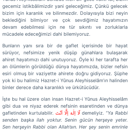
gecemiz istikbâlimizdir yani geleceğimiz. Çünkü gelecek
bizim için karanlık ve bilinmezdir. Dolayısıyla bizi neyin
beklediğini bilmiyor ve çok sevdiğimiz hayatımızın
devam edebilmesi için ne tür sıkıntı ve zorluklarla
mücadele edeceğimizi dahi bilemiyoruz.
Bunların yanı sıra bir de gaflet içerisinde bir hayat
sürüyor, nefsimize yenik düşüp günahlara bulaşarak
ahiret hayatımızı dahi unutuyoruz. Öyle ki her tarafta her
an ölümlerin görüldüğü dünya hayatımızda, bizler nefsin
esiri olmuş bir vaziyette ahirete doğru gidiyoruz. Şüphe
yok ki bu halimiz Hazret-i Yûnus Aleyhisselâm’ın halinden
binler derece daha karanlıklı ve ürkütücüdür.
İşte bu hal üzere olan insan Hazret-i Yûnus Aleyhisselâm
gibi dua ve niyaz ederek nefsinin esaretinden ve dünya
gafletinden kurtulabilir.
لَٓا اِلٰهَ اِلَّٓا اَنْتَ
demeliyiz. “
Ya Rabbi
senden başka ilah yoktur. Senin gücün herşeye yeter.
Sen herşeyin Rabbi olan Allah’sın. Her şey senin emrinle