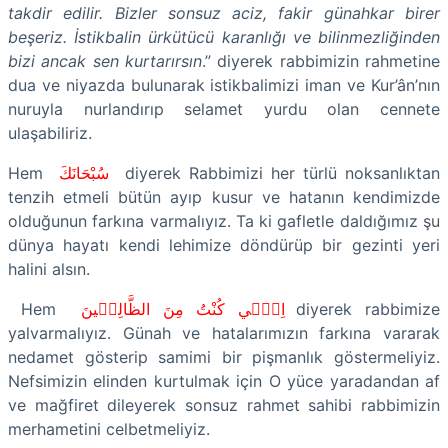
takdir edilir. Bizler sonsuz aciz, fakir günahkar birer
beşeriz. İstikbalin ürkütücü karanlığı ve bilinmezliğinden
bizi ancak sen kurtarırsın
.” diyerek rabbimizin rahmetine
dua ve niyazda bulunarak istikbalimizi iman ve Kur’ân’nın
nuruyla nurlandırıp selamet yurdu olan cennete
ulaşabiliriz.
Hem
سُبْحَانَكَ
diyerek Rabbimizi her türlü noksanlıktan
tenzih etmeli bütün ayıp kusur ve hatanın kendimizde
olduğunun farkına varmalıyız. Ta ki gafletle daldığımız şu
dünya hayatı kendi lehimize döndürüp bir gezinti yeri
halini alsın.
Hem
اِنّ۪ي كُنْتُ مِنَ الظَّالِم۪ينَ
diyerek rabbimize
yalvarmalıyız. Günah ve hatalarımızın farkına vararak
nedamet gösterip samimi bir pişmanlık göstermeliyiz.
Nefsimizin elinden kurtulmak için O yüce yaradandan af
ve mağfiret dileyerek sonsuz rahmet sahibi rabbimizin
merhametini celbetmeliyiz.