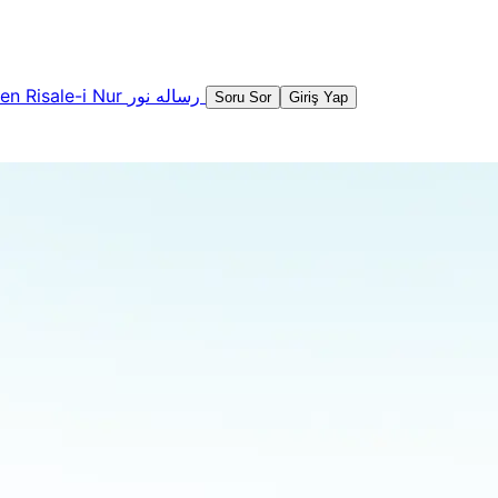
şen
Risale-i Nur
رساله نور
Soru Sor
Giriş Yap