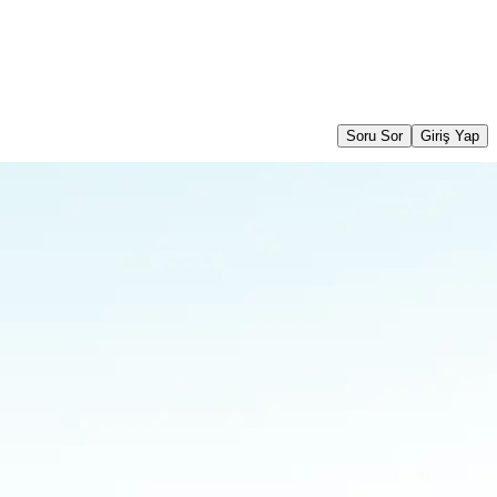
Soru Sor
Giriş Yap