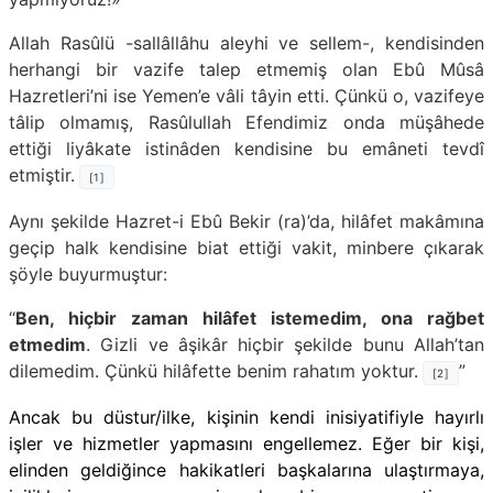
Allah Rasûlü -sallâllâhu aleyhi ve sellem-, kendisinden
herhangi bir vazife talep etmemiş olan Ebû Mûsâ
Hazretleri’ni ise Yemen’e vâli tâyin etti. Çünkü o, vazifeye
tâlip olmamış, Rasûlullah Efendimiz onda müşâhede
ettiği liyâkate istinâden kendisine bu emâneti tevdî
etmiştir.
[1]
Aynı şekilde Hazret-i Ebû Bekir (ra)’da, hilâfet makâmına
geçip halk kendisine biat ettiği vakit, minbere çıkarak
şöyle buyurmuştur:
“
Ben, hiçbir zaman hilâfet istemedim, ona rağbet
etmedim
. Gizli ve âşikâr hiçbir şekilde bunu Allah’tan
dilemedim. Çünkü hilâfette benim rahatım yoktur.
”
[2]
Ancak bu düstur/ilke, kişinin kendi inisiyatifiyle hayırlı
işler ve hizmetler yapmasını engellemez.
Eğer bir kişi,
elinden geldiğince hakikatleri başkalarına ulaştırmaya,