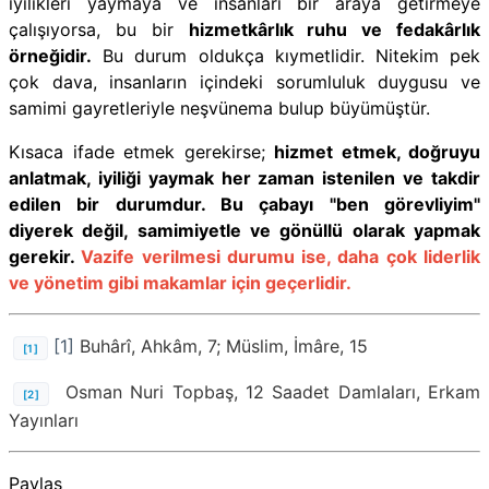
iyilikleri yaymaya ve insanları bir araya getirmeye
çalışıyorsa, bu bir
hizmetkârlık ruhu ve fedakârlık
örneğidir.
Bu durum oldukça kıymetlidir. Nitekim pek
çok dava, insanların içindeki sorumluluk duygusu ve
samimi gayretleriyle neşvünema bulup büyümüştür.
Kısaca ifade etmek gerekirse;
hizmet etmek, doğruyu
anlatmak, iyiliği yaymak her zaman istenilen ve takdir
edilen bir durumdur. Bu çabayı "ben görevliyim"
diyerek değil, samimiyetle ve gönüllü olarak yapmak
gerekir.
Vazife verilmesi durumu ise, daha çok liderlik
ve yönetim gibi makamlar için geçerlidir.
[1]
Buhârî, Ahkâm, 7; Müslim, İmâre, 15
[1]
Osman Nuri Topbaş, 12 Saadet Damlaları, Erkam
[2]
Yayınları
Paylaş