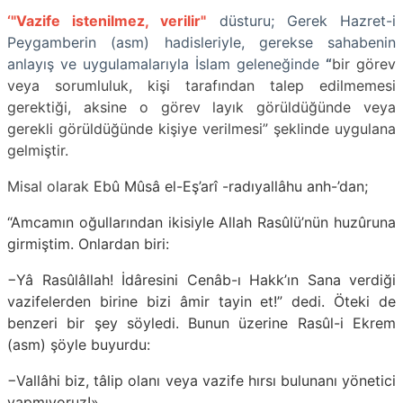
‘"Vazife istenilmez, verilir"
düsturu; Gerek Hazret-i
Peygamberin (asm) hadisleriyle, gerekse sahabenin
anlayış ve uygulamalarıyla İslam geleneğinde
“
bir görev
veya sorumluluk, kişi tarafından talep edilmemesi
gerektiği, aksine o görev layık görüldüğünde veya
gerekli görüldüğünde kişiye verilmesi”
şeklinde uygulana
gelmiştir.
Misal olarak
Ebû Mûsâ el-Eş’arî -radıyallâhu anh-’dan;
“Amcamın oğullarından ikisiyle Allah Rasûlü’nün huzûruna
girmiştim. Onlardan biri:
−Yâ Rasûlâllah! İdâresini Cenâb-ı Hakk’ın Sana verdiği
vazifelerden birine bizi âmir tayin et!” dedi. Öteki de
benzeri bir şey söyledi. Bunun üzerine Rasûl-i Ekrem
(asm) şöyle buyurdu:
−Vallâhi biz, tâlip olanı veya vazife hırsı bulunanı yönetici
yapmıyoruz!»