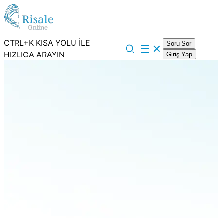
CTRL+K KISA YOLU İLE
Soru Sor
HIZLICA ARAYIN
Giriş Yap