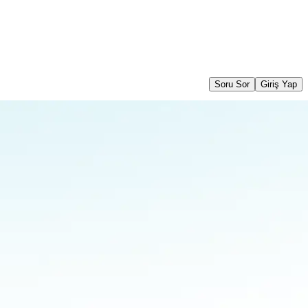
Soru Sor
Giriş Yap