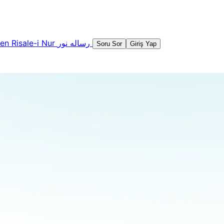
şen
Risale-i Nur
رساله نور
Soru Sor
Giriş Yap