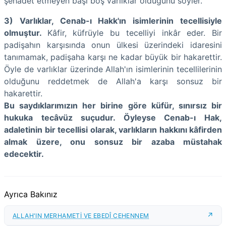
şehadet etmeyen başı boş varlıklar olduğunu söyler.
3) Varlıklar, Cenab-ı Hakk'ın isimlerinin tecellisiyle
olmuştur.
Kâfir, küfrüyle bu tecelliyi inkâr eder. Bir
padişahın karşısında onun ülkesi üzerindeki idaresini
tanımamak, padişaha karşı ne kadar büyük bir hakarettir.
Öyle de varlıklar üzerinde Allah'ın isimlerinin tecellilerinin
olduğunu reddetmek de Allah'a karşı sonsuz bir
hakarettir.
Bu saydıklarımızın her birine göre küfür, sınırsız bir
hukuka tecâvüz suçudur. Öyleyse Cenab-ı Hak,
adaletinin bir tecellisi olarak, varlıkların hakkını kâfirden
almak üzere, onu sonsuz bir azaba müstahak
edecektir.
Ayrıca Bakınız
ALLAH'IN MERHAMETİ VE EBEDÎ CEHENNEM