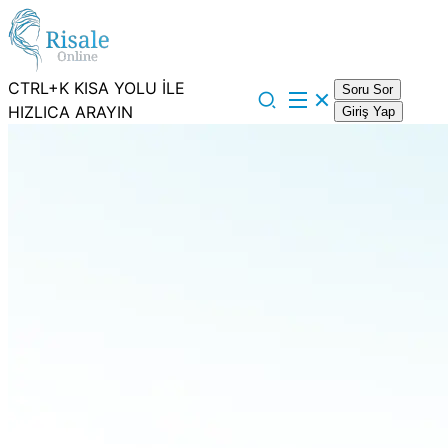
CTRL+K KISA YOLU İLE
Soru Sor
HIZLICA ARAYIN
Giriş Yap