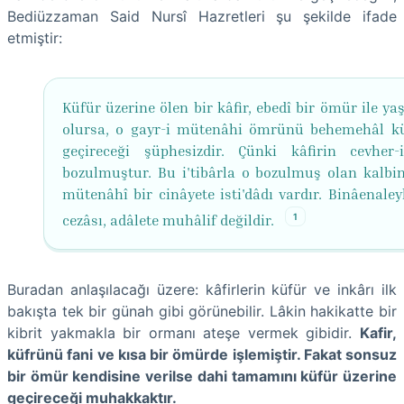
Bediüzzaman Said Nursî Hazretleri şu şekilde ifade
etmiştir:
Küfür üzerine ölen bir kâfir, ebedî bir ömür ile y
olursa, o gayr-i mütenâhi ömrünü behemehâl kü
geçireceği şüphesizdir. Çünki kâfirin cevher
bozulmuştur. Bu i'tibârla o bozulmuş olan kalbin
mütenâhî bir cinâyete isti'dâdı vardır. Binâenaley
1
cezâsı, adâlete muhâlif değildir.
Buradan anlaşılacağı üzere: kâfirlerin küfür ve inkârı ilk
bakışta tek bir günah gibi görünebilir. Lâkin hakikatte bir
kibrit yakmakla bir ormanı ateşe vermek gibidir.
Kafir,
küfrünü fani ve kısa bir ömürde işlemiştir. Fakat sonsuz
bir ömür kendisine verilse dahi tamamını küfür üzerine
geçireceği muhakkaktır.