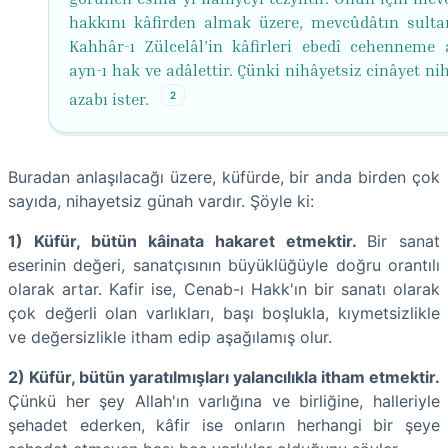
hakkını kâfirden almak üzere, mevcûdâtın sulta
Kahhâr-ı Zülcelâl’in kâfirleri ebedî cehenneme 
ayn-ı hak ve adâlettir. Çünki nihâyetsiz cinâyet ni
2
azabı ister.
Buradan anlaşılacağı üzere, küfürde, bir anda birden çok
sayıda, nihayetsiz günah vardır. Şöyle ki:
1) Küfür, bütün kâinata hakaret etmektir.
Bir sanat
eserinin değeri, sanatçısının büyüklüğüyle doğru orantılı
olarak artar. Kafir ise, Cenab-ı Hakk'ın bir sanatı olarak
çok değerli olan varlıkları, başı boşlukla, kıymetsizlikle
ve değersizlikle itham edip aşağılamış olur.
2) Küfür, bütün yaratılmışları yalancılıkla itham etmektir.
Çünkü her şey Allah'ın varlığına ve birliğine, halleriyle
şehadet ederken, kâfir ise onların herhangi bir şeye