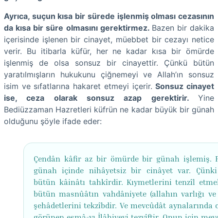
Ayrıca, suçun kısa bir sürede işlenmiş olması cezasının
da kısa bir süre olmasını gerektirmez.
Bazen bir dakika
içerisinde işlenen bir cinayet, müebbet bir cezayı netice
verir. Bu itibarla küfür, her ne kadar kısa bir ömürde
işlenmiş de olsa sonsuz bir cinayettir. Çünkü bütün
yaratılmışların hukukunu çiğnemeyi ve Allah’ın sonsuz
isim ve sıfatlarına hakaret etmeyi içerir.
Sonsuz cinayet
ise, ceza olarak sonsuz azap gerektirir.
Yine
Bediüzzaman Hazretleri küfrün ne kadar büyük bir günah
olduğunu şöyle ifade eder:
Çendân kâfir az bir ömürde bir günah işlemiş. 
günah içinde nihâyetsiz bir cinâyet var. Çünki
bütün kâinâtı tahkîrdir. Kıymetlerini tenzîl etmek
bütün masnûâtın vahdâniyete (allahın varlığı ve b
şehâdetlerini tekzîbdir. Ve mevcûdât aynalarında c
görünen esmâ-yı İlâhiyeyi tezyîftir. Onun için mev