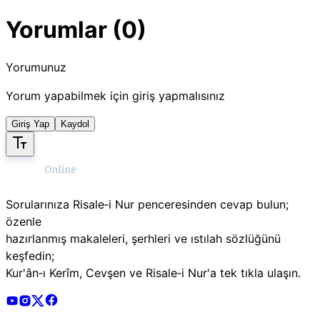
Yorumlar (0)
Yorumunuz
Yorum yapabilmek için giriş yapmalısınız
Giriş Yap
Kaydol
Sorularınıza Risale‑i Nur penceresinden cevap bulun;
özenle
hazırlanmış makaleleri, şerhleri ve ıstılah sözlüğünü
keşfedin;
Kur'ân‑ı Kerîm, Cevşen ve Risale‑i Nur'a tek tıkla ulaşın.
Risale Online Youtube Hesabı
Risale Online Instagram Hesabı
Risale Online X Hesabı
Risale Online Facebook Hesabı