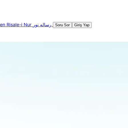
şen
Risale-i Nur
رساله نور
Soru Sor
Giriş Yap