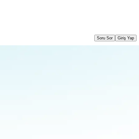
Soru Sor
Giriş Yap