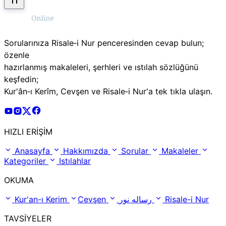
Sorularınıza Risale‑i Nur penceresinden cevap bulun;
özenle
hazırlanmış makaleleri, şerhleri ve ıstılah sözlüğünü
keşfedin;
Kur'ân‑ı Kerîm, Cevşen ve Risale‑i Nur'a tek tıkla ulaşın.
Risale Online Youtube Hesabı
Risale Online Instagram Hesabı
Risale Online X Hesabı
Risale Online Facebook Hesabı
HIZLI ERİŞİM
Anasayfa
Hakkımızda
Sorular
Makaleler
Kategoriler
Istılahlar
OKUMA
Kur'an-ı Kerim
Cevşen
رساله نور
Risale-i Nur
TAVSİYELER