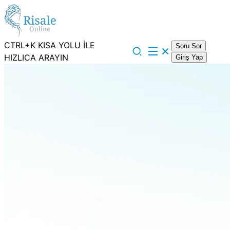
CTRL+K KISA YOLU İLE
Soru Sor
HIZLICA ARAYIN
Giriş Yap