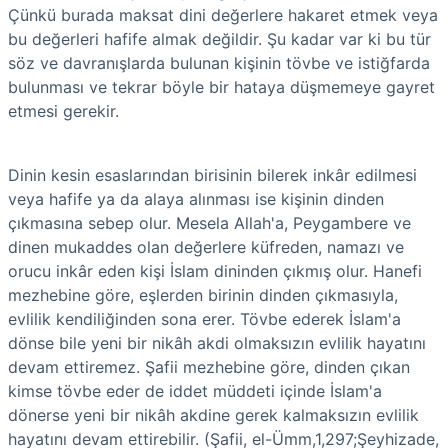
Çünkü burada maksat dini değerlere hakaret etmek veya
bu değerleri hafife almak değildir. Şu kadar var ki bu tür
söz ve davranışlarda bulunan kişinin tövbe ve istiğfarda
bulunması ve tekrar böyle bir hataya düşmemeye gayret
etmesi gerekir.
Dinin kesin esaslarından birisinin bilerek inkâr edilmesi
veya hafife ya da alaya alınması ise kişinin dinden
çıkmasına sebep olur. Mesela Allah'a, Peygambere ve
dinen mukaddes olan değerlere küfreden, namazı ve
orucu inkâr eden kişi İslam dininden çıkmış olur. Hanefi
mezhebine göre, eşlerden birinin dinden çıkmasıyla,
evlilik kendiliğinden sona erer. Tövbe ederek İslam'a
dönse bile yeni bir nikâh akdi olmaksızın evlilik hayatını
devam ettiremez. Şafii mezhebine göre, dinden çıkan
kimse tövbe eder de iddet müddeti içinde İslam'a
dönerse yeni bir nikâh akdine gerek kalmaksızın evlilik
hayatını devam ettirebilir. (Şafii, el-Ümm,1,297;Şeyhizade,