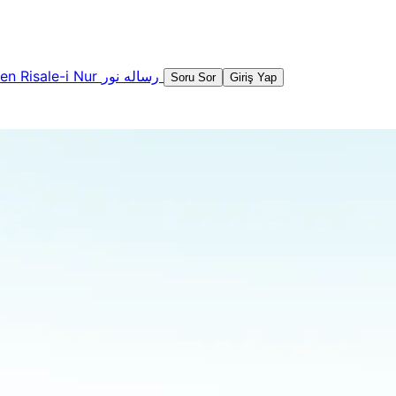
şen
Risale-i Nur
رساله نور
Soru Sor
Giriş Yap