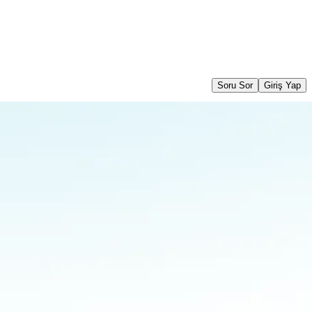
Soru Sor
Giriş Yap