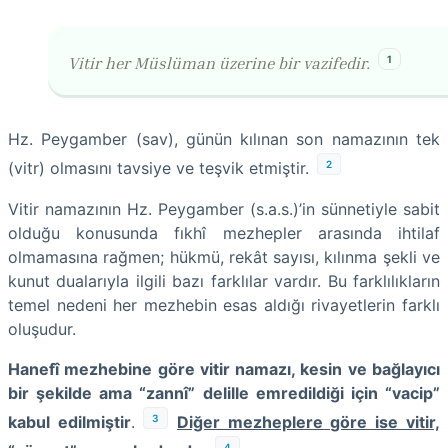
1
Vitir her Müslüman üzerine bir vazifedir.
Hz. Peygamber (sav), günün kılınan son namazının tek
2
(vitr) olmasını tavsiye ve teşvik etmiştir.
Vitir namazının Hz. Peygamber (s.a.s.)’in sünnetiyle sabit
olduğu konusunda fıkhî mezhepler arasında ihtilaf
olmamasına rağmen; hükmü, rekât sayısı, kılınma şekli ve
kunut dualarıyla ilgili bazı farklılar vardır. Bu farklılıkların
temel nedeni her mezhebin esas aldığı rivayetlerin farklı
oluşudur.
Hanefî mezhebine göre vitir namazı, kesin ve bağlayıcı
bir şekilde ama “zannî” delille emredildiği için “vacip”
3
kabul edilmiştir
.
Diğer mezheplere göre ise vitir,
4