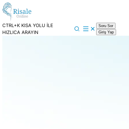
CTRL+K KISA YOLU İLE
Soru Sor
HIZLICA ARAYIN
Giriş Yap