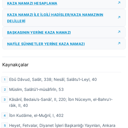
KAZA NAMAZI HESAPLAMA
KAZA NAMAZI İLE İLGİLİ HADİSLER/KAZA NAMAZININ
DELİLLERİ
BAŞKASININ YERİNE KAZA NAMAZI
NAFİLE SÜNNETLER YERİNE KAZA NAMAZI
Kaynakçalar
Ebû Dâvud, Salât, 338; Nesâî, Salâtu’l-Leyl, 40
Müslim, Salâtü’l-müsâfirîn, 53
Kâsânî, Bedaiu’s-Sanâi’, II, 220; İbn Nüceym, el-Bahru’r-
râik, II, 40
İbn Kudâme, el-Muğnî, I, 402
Heyet, Fetvalar, Diyanet İşleri Başkanlığı Yayınları, Ankara