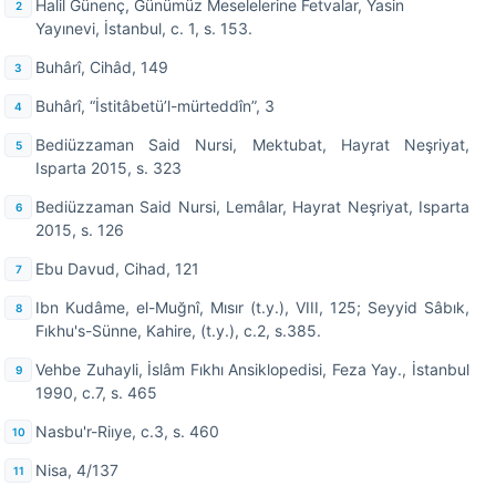
Halil Günenç, Günümüz Meselelerine Fetvalar, Yasin
Yayınevi, İstanbul, c. 1, s. 153.
Buhârî, Cihâd, 149
Buhârî, “İstitâbetü’l-mürteddîn”, 3
Bediüzzaman Said Nursi, Mektubat, Hayrat Neşriyat,
Isparta 2015, s. 323
Bediüzzaman Said Nursi, Lemâlar, Hayrat Neşriyat, Isparta
2015, s. 126
Ebu Davud, Cihad, 121
Ibn Kudâme, el-Muğnî, Mısır (t.y.), VIII, 125; Seyyid Sâbık,
Fıkhu's-Sünne, Kahire, (t.y.), c.2, s.385.
Vehbe Zuhayli, İslâm Fıkhı Ansiklopedisi, Feza Yay., İstanbul
1990, c.7, s. 465
Nasbu'r-Riıye, c.3, s. 460
Nisa, 4/137