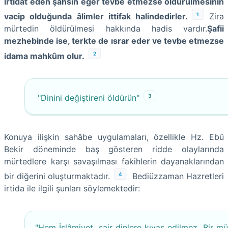
İrtidat eden şahsın eğer tevbe etmezse öldürülmesinin
1
vacip olduğunda âlimler ittifak halindedirler.
Zira
mürtedin öldürülmesi hakkında hadis vardır.
Şafii
mezhebinde ise, terkte de ısrar eder ve tevbe etmezse
2
idama mahkûm olur.
3
"Dinini değiştireni öldürün"
Konuya ilişkin sahâbe uygulamaları, özellikle Hz. Ebû
Bekir döneminde baş gösteren ridde olaylarında
mürtedlere karşı savaşılması fakihlerin dayanaklarından
4
bir diğerini oluşturmaktadır.
Bediüzzaman Hazretleri
irtida ile ilgili şunları söylemektedir:
"Hem İslâmiyet, sair dinlere kıyas edilmez. Bir m