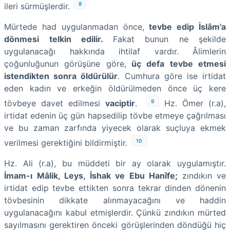
8
ileri sürmüşlerdir.
Mürtede had uygulanmadan önce,
tevbe edip İslâm'a
dönmesi telkin edilir.
Fakat bunun ne şekilde
uygulanacağı hakkında ihtilaf vardır. Âlimlerin
çoğunluğunun görüşüne göre,
üç defa tevbe etmesi
istendikten sonra öldürülür
. Cumhura göre ise irtidat
eden kadın ve erkeğin öldürülmeden önce üç kere
9
tövbeye davet edilmesi
vaciptir
.
Hz. Ömer (r.a),
irtidat edenin üç gün hapsedilip tövbe etmeye çağrılması
ve bu zaman zarfında yiyecek olarak suçluya ekmek
10
verilmesi gerektiğini bildirmiştir.
Hz. Ali (r.a), bu müddeti bir ay olarak uygulamıştır.
İmam-ı Mâlik, Leys, İshak ve Ebu Hanîfe;
zındıkın ve
irtidat edip tevbe ettikten sonra tekrar dinden dönenin
tövbesinin dikkate alınmayacağını ve haddin
uygulanacağını kabul etmişlerdir. Çünkü zındıkın mürted
sayılmasını gerektiren önceki görüşlerinden döndüğü hiç