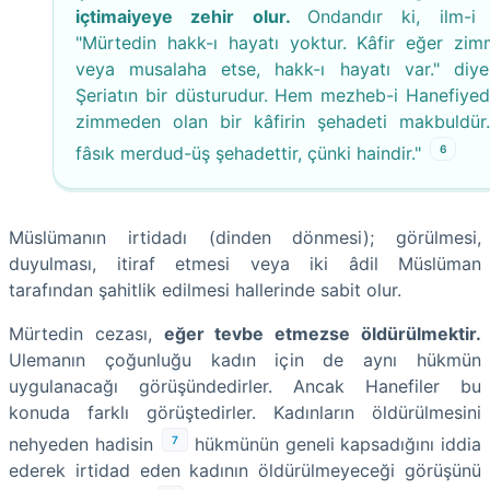
içtimaiyeye zehir olur.
Ondandır ki, ilm-i
"Mürtedin hakk-ı hayatı yoktur. Kâfir eğer zim
veya musalaha etse, hakk-ı hayatı var." diye
Şeriatın bir düsturudur. Hem mezheb-i Hanefiyede
zimmeden olan bir kâfirin şehadeti makbuldür
6
fâsık merdud-üş şehadettir, çünki haindir."
Müslümanın irtidadı (dinden dönmesi); görülmesi,
duyulması, itiraf etmesi veya iki âdil Müslüman
tarafından şahitlik edilmesi hallerinde sabit olur.
Mürtedin cezası,
eğer tevbe etmezse öldürülmektir.
Ulemanın çoğunluğu kadın için de aynı hükmün
uygulanacağı görüşündedirler. Ancak Hanefiler bu
konuda farklı görüştedirler. Kadınların öldürülmesini
7
nehyeden hadisin
hükmünün geneli kapsadığını iddia
ederek irtidad eden kadının öldürülmeyeceği görüşünü