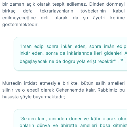
bir zaman açık olarak tespit edilemez. Dinden dönmeyi
birkaç defa tekrarlayanların tövbelerinin kabul
edilmeyeceğine delil olarak da şu âyet-i kerîme
gösterilmektedir:
"İman edip sonra inkâr eden, sonra imân edip
inkâr eden, sonra da inkârlarında ileri gidenleri 
11
bağışlayacak ne de doğru yola eriştirecektir"
Mürtedin irtidat etmesiyle birlikte, bütün salih amelleri
silinir ve o ebedî olarak Cehennemde kalır. Rabbimiz bu
hususta şöyle buyurmaktadır;
"Sizden kim, dininden döner ve kâfir olarak ölürs
onların dünya ve âhirette amelleri boşa gitmişti