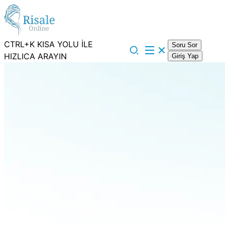
CTRL+K KISA YOLU İLE
Soru Sor
HIZLICA ARAYIN
Giriş Yap