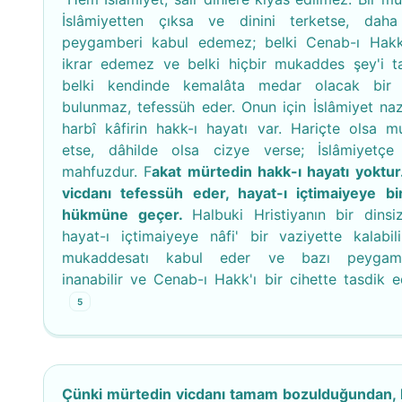
İslâmiyetten çıksa ve dinini terketse, daha
peygamberi kabul edemez; belki Cenab-ı Hakk
ikrar edemez ve belki hiçbir mukaddes şey'i t
belki kendinde kemalâta medar olacak bir 
bulunmaz, tefessüh eder. Onun için İslâmiyet naz
harbî kâfirin hakk-ı hayatı var. Hariçte olsa m
etse, dâhilde olsa cizye verse; İslâmiyetçe
mahfuzdur. F
akat mürtedin hakk-ı hayatı yoktur
vicdanı tefessüh eder, hayat-ı içtimaiyeye bi
hükmüne geçer.
Halbuki Hristiyanın bir dinsiz
hayat-ı içtimaiyeye nâfi' bir vaziyette kalabili
mukaddesatı kabul eder ve bazı peygamb
inanabilir ve Cenab-ı Hakk'ı bir cihette tasdik ed
5
Çünki mürtedin vicdanı tamam bozulduğundan, 