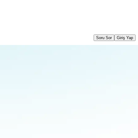
Soru Sor
Giriş Yap