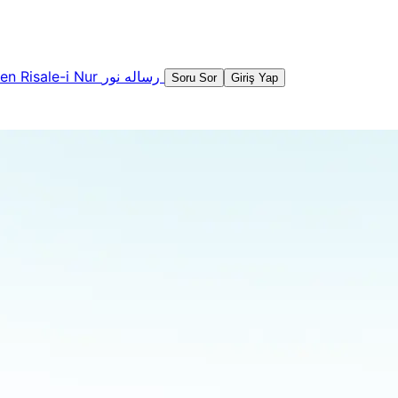
şen
Risale-i Nur
رساله نور
Soru Sor
Giriş Yap