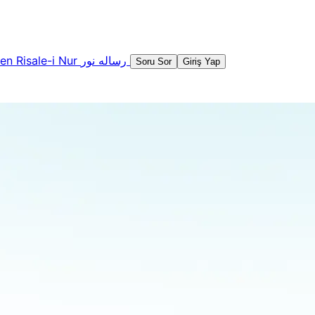
şen
Risale-i Nur
رساله نور
Soru Sor
Giriş Yap