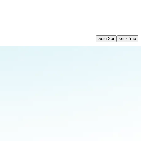
Soru Sor
Giriş Yap