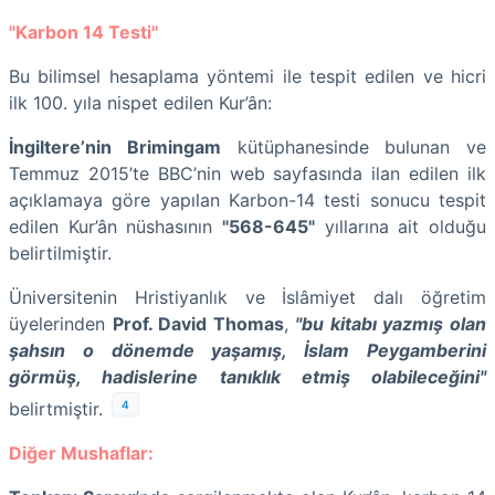
"Karbon 14 Testi"
Bu bilimsel hesaplama yöntemi ile tespit edilen ve hicri
ilk 100. yıla nispet edilen Kur’ân:
İngiltere’nin Brimingam
kütüphanesinde bulunan ve
Temmuz 2015’te BBC’nin web sayfasında ilan edilen ilk
açıklamaya göre yapılan Karbon-14 testi sonucu tespit
edilen Kur’ân nüshasının
"568-645"
yıllarına ait olduğu
belirtilmiştir.
Üniversitenin Hristiyanlık ve İslâmiyet dalı öğretim
üyelerinden
Prof. David Thomas
,
"bu kitabı yazmış olan
şahsın o dönemde yaşamış, İslam Peygamberini
görmüş, hadislerine tanıklık etmiş olabileceğini"
4
belirtmiştir.
Diğer Mushaflar: