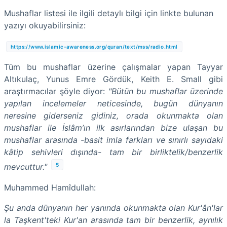
Mushaflar listesi ile ilgili detaylı bilgi için linkte bulunan
yazıyı okuyabilirsiniz:
https://www.islamic-awareness.org/quran/text/mss/radio.html
Tüm bu mushaflar üzerine çalışmalar yapan Tayyar
Altıkulaç, Yunus Emre Gördük, Keith E. Small gibi
araştırmacılar şöyle diyor:
"Bütün bu mushaflar üzerinde
yapılan incelemeler neticesinde, bugün dünyanın
neresine giderseniz gidiniz, orada okunmakta olan
mushaflar ile İslâm’ın ilk asırlarından bize ulaşan bu
mushaflar arasında -basit imla farkları ve sınırlı sayıdaki
kâtip sehivleri dışında- tam bir birliktelik/benzerlik
5
mevcuttur."
Muhammed Hamîdullah:
Şu anda dünyanın her yanında okunmakta olan Kur'ân'lar
la Taşkent'teki Kur'an arasında tam bir benzerlik, aynılık