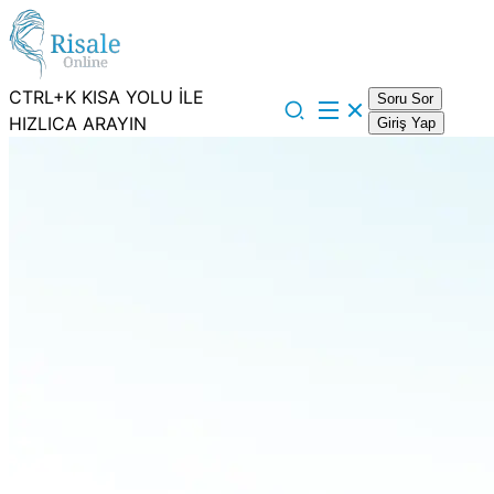
CTRL+K KISA YOLU İLE
Soru Sor
HIZLICA ARAYIN
Giriş Yap