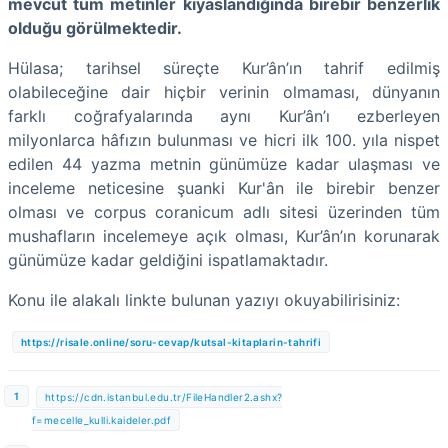
mevcut tüm metinler kıyaslandığında birebir benzerlik
olduğu görülmektedir.
Hülasa; tarihsel süreçte Kur’ân’ın tahrif edilmiş
olabileceğine dair hiçbir verinin olmaması, dünyanın
farklı coğrafyalarında aynı Kur’ân’ı ezberleyen
milyonlarca hâfızın bulunması ve hicri ilk 100. yıla nispet
edilen 44 yazma metnin günümüze kadar ulaşması ve
inceleme neticesine şuanki Kur'ân ile birebir benzer
olması ve corpus coranicum adlı sitesi üzerinden tüm
mushafların incelemeye açık olması, Kur’ân’ın korunarak
günümüze kadar geldiğini ispatlamaktad
ır.
Konu ile alakalı linkte bulunan yazıyı okuyabilirisiniz:
https://risale.online/soru-cevap/kutsal-kitaplarin-tahrifi
https://cdn.istanbul.edu.tr/FileHandler2.ashx?
f=mecelle_kulli.kaideler.pdf