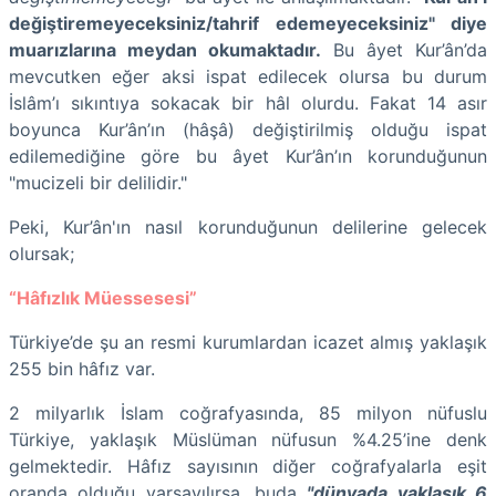
değiştiremeyeceksiniz/tahrif edemeyeceksiniz" diye
muarızlarına meydan okumaktadır.
Bu âyet Kur’ân’da
mevcutken eğer aksi ispat edilecek olursa bu durum
İslâm’ı sıkıntıya sokacak bir hâl olurdu. Fakat 14 asır
boyunca Kur’ân’ın (hâşâ) değiştirilmiş olduğu ispat
edilemediğine göre bu âyet Kur’ân’ın korunduğunun
"mucizeli bir delilidir."
Peki, Kur’ân'ın nasıl korunduğunun delilerine gelecek
olursak;
“Hâfızlık Müessesesi”
Türkiye’de şu an resmi kurumlardan icazet almış yaklaşık
255 bin hâfız var.
2 milyarlık İslam coğrafyasında, 85 milyon nüfuslu
Türkiye, yaklaşık Müslüman nüfusun %4.25’ine denk
gelmektedir. Hâfız sayısının diğer coğrafyalarla eşit
oranda olduğu varsayılırsa, buda
"
dünyada yaklaşık 6