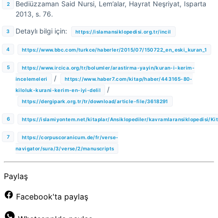
Bediüzzaman Said Nursi, Lem’alar, Hayrat Neşriyat, Isparta
2013, s. 76.
Detaylı bilgi için:
https://islamansiklopedisi.org.tr/incil
https://www.bbc.com/turkce/haberler/2015/07/150722_en_eski_kuran_1
https://www.ircica.org/tr/bolumler/arastirma-yayin/kuran-i-kerim-
/
incelemeleri
https://www.haber7.com/kitap/haber/443165-80-
/
kiloluk-kurani-kerim-en-iyi-delil
https://dergipark.org.tr/tr/download/article-file/3618291
https://islamiyontem.net/kitaplar/Ansiklopediler/kavramlaransiklopedisi/
https://corpuscoranicum.de/fr/verse-
navigator/sura/3/verse/2/manuscripts
Paylaş
Facebook'ta paylaş