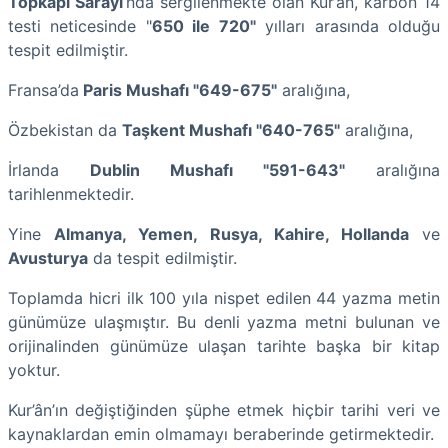
Topkapı Sarayı
’nda sergilenmekte olan Kur’ân, karbon 14
testi neticesinde "
650 ile 720"
yılları arasında olduğu
tespit edilmiştir.
Fransa’da
Paris Mushafı "649-675"
aralığına,
Özbekistan da
Taşkent Mushafı "640-765"
aralığına,
İrlanda
Dublin Mushafı "591-643"
aralığına
tarihlenmektedir.
Yine
Almanya, Yemen, Rusya, Kahire, Hollanda
ve
Avusturya
da tespit edilmiştir.
Toplamda hicri ilk 100 yıla nispet edilen 44 yazma metin
günümüze ulaşmıştır. Bu denli yazma metni bulunan ve
orijinalinden günümüze ulaşan tarihte başka bir kitap
yoktur.
Kur’ân’ın değiştiğinden şüphe etmek hiçbir tarihi veri ve
kaynaklardan emin olmamayı beraberinde getirmektedir.