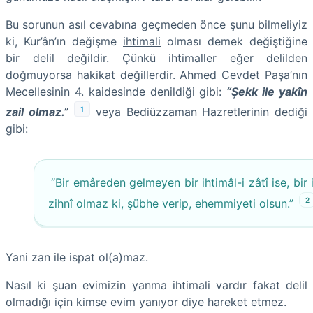
Bu sorunun asıl cevabına geçmeden önce şunu bilmeliyiz
ki, Kur’ân’ın değişme
ihtimali
olması demek değiştiğine
bir delil değildir. Çünkü ihtimaller eğer delilden
doğmuyorsa hakikat değillerdir. Ahmed Cevdet Paşa’nın
Mecellesinin 4. kaidesinde denildiği gibi:
“Şekk ile yakîn
1
zail olmaz.”
veya Bediüzzaman Hazretlerinin dediği
gibi:
“Bir emâreden gelmeyen bir ihtimâl-i zâtî ise, bir
2
zihnî olmaz ki, şübhe verip, ehemmiyeti olsun.”
Yani zan ile ispat ol(a)maz.
Nasıl ki şuan evimizin yanma ihtimali vardır fakat delil
olmadığı için kimse evim yanıyor diye hareket etmez.