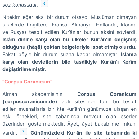
6
söz konusudur
.
Nitekim eğer aksi bir durum olsaydı Müslüman olmayan
ülkelerde (İngiltere, Fransa, Almanya, Hollanda, İrlanda
ve Rusya) tespit edilen Kur’ânlar bunun aksini söylerdi.
İslâm dinine karşı olan bu ülkeler Kur’ân’ın değişmiş
olduğunu (hâşâ) çoktan belgeleriyle ispat etmiş olurdu.
Fakat böyle bir durum şuana kadar olmamıştır.
İslama
karşı olan devletlerin bile tasdikiyle Kur’ân’ı Kerîm
değiştirilmemiştir.
"Corpus Coranicum"
Alman akademisinin
Corpus Coranicum
(corpuscoranicum.de)
adlı sitesinde tüm bu tespit
edilen mushaflarla birlikte Kur’ân’ın günümüze ulaşan en
eski örnekleri, site tabanında mevcut olan eserler
üzerinden göstermektedir. Âyet, âyet bakabilme imkanı
7
vardır.
Günümüzdeki Kur’ân ile site tabanında ki