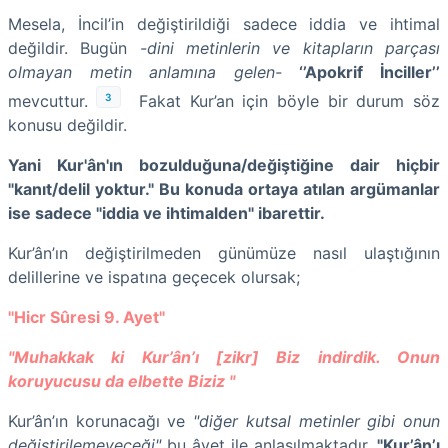
Mesela, İncil’in değiştirildiği sadece iddia ve ihtimal
değildir. Bugün
-dini metinlerin ve kitapların parçası
olmayan metin anlamına gelen-
‘’Apokrif İnciller’’
3
mevcuttur.
Fakat Kur’an için böyle bir durum söz
konusu değildir.
Yani Kur'ân'ın bozulduğuna/değiştiğine dair hiçbir
"kanıt/delil yoktur." Bu konuda ortaya atılan argümanlar
ise sadece "iddia ve ihtimalden" ibarettir.
Kur’ân’ın değiştirilmeden günümüze nasıl ulaştığının
delillerine ve ispatına geçecek olursak;
"Hicr Sûresi 9. Ayet"
"Muhakkak ki Kur’ân’ı [zikr] Biz indirdik. Onun
koruyucusu da elbette Biziz "
Kur’ân’ın korunacağı ve
"diğer kutsal metinler gibi onun
değiştirilemeyeceği"
bu âyet ile anlaşılmaktadır.
"Kur’ân’ı