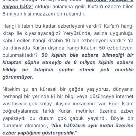
milyon hâfız"
olduğu anlamına gelir. Kur’an’ı ezbere bilen
6 milyon kişi muazzam bir rakamdır.
Hangi kitabın bu kadar ezberleyeni vardır? Kur’an’ı hangi
kitap ile kıyaslayacağız? Yeryüzünde, aslına uygunluğu
kabul edilen hangi kitabın 10 bin ezberleyeni vardır? Ya
da dünyada Kur’an dışında hangi kitabın 50 ezberleyeni
bulunmaktadır?
50 kişinin bile ezbere bilmediği bir
kitaptan şüphe etmeyip de 6 milyon kişinin ezbere
bildiği bir kitaptan şüphe etmek pek mantıklı
görünmüyor.
Nitekim şu an küresel bir çağda yaşıyoruz, dünyanın
herhangi bir yerinde ki bir bilgi veya düşünceye internet
vasıtasıyla çok kolay ulaşma imkanımız var. Eğer İslâm
coğrafyalarında farklı Kur’ân metinleri üzerine ezber
yapılsaydı bu durum çok çabuk yayılırdı. Böyle bir
durumun olmaması,
"tüm hâfızların aynı metin üzerine
ezber yaptığının göstergesidir."