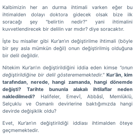
Kalbimizin her an durma ihtimali varken eğer bu
ihtimalden dolayı doktora gidecek olsak bize ilk
soracağı şey "belirtin nedir?" yani ihtimalini
kuvvetlendirecek bir delilin var mıdır? diye soracaktır.
İşte bu misaller gibi Kur’an’ın değiştirilme ihtimali (böyle
bir şey asla mümkün değil) onun değiştirilmiş olduğuna
bir delil değildir.
Nitekim Kur’an’ın değiştirildiğini iddia eden kimse
"onun
değiştirildiğine bir delil gösterememektedir."
Kur’ân, kim
tarafından, nerede, hangi zamanda, hangi dönemde
değişti?
Tarihte bununla alakalı ihtilaflar neden
nakledilmedi?
Halifeler, Emevî, Abbâsî, Memlüklü,
Selçuklu ve Osmanlı devirlerine baktığımızda hangi
devirde değişiklik oldu?
Evet, Kur’an’ın değiştirildiği iddiası ihtimalden öteye
geçmemektedir.