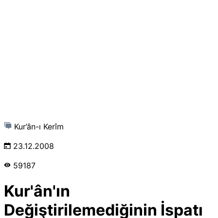
Kur’ân-ı Kerîm
23.12.2008
59187
Kur'ân'ın
Değiştirilemediğinin İspatı