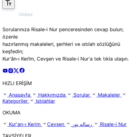
Sorularınıza Risale‑i Nur penceresinden cevap bulun;
özenle
hazırlanmış makaleleri, şerhleri ve ıstılah sözlüğünü
keşfedin;
Kur'ân‑ı Kerîm, Cevşen ve Risale‑i Nur'a tek tıkla ulaşın.
Risale Online Youtube Hesabı
Risale Online Instagram Hesabı
Risale Online X Hesabı
Risale Online Facebook Hesabı
HIZLI ERİŞİM
Anasayfa
Hakkımızda
Sorular
Makaleler
Kategoriler
Istılahlar
OKUMA
Kur'an-ı Kerim
Cevşen
رساله نور
Risale-i Nur
TAVSİYELER