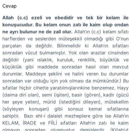
Cevap
Allah (c.c) ezeli ve ebedidir ve tek bir kelam ile
konuşucudur. Bu kelam onun zatı ile kaim olup ondan
ne ayrı bulunur ne de zail olur.
Allah’ın (c.c) kelam sıfatı
harflerden ve seslerden müteşekkil olmadığı gibi O'nun
parçaları da değildir. Bilinmelidir ki Allah’ın sıfatları
sonradan vücut bulmamıştır. Yok olan arazlar cinsinden
değildir (yani ıslaklık, kuruluk, renklilik, büyüklük ve
küçüklük gibi maddede sonradan hasıl olan mevcut
durumlar. Maddeye şeklini ve halini veren bu durumlar
sonradan var olduğu için yok olması da mümkündür.) Bu
sıfatlar hiçbir cihette yaratılmışlarınkine benzemez. Hayy
(daima diri olan), semi (işiten), basir (gören), kadir (gücü
her şeye yeten), mürid (istediğini dileyen), mütekellim
(söyleyen konuşan) gibi sonsuz kemal sıfatlarına
sahiptir. Bazı ehl-i dalalet mezheplere göre ise Allah’ın
KELAM, İRADE ve FİİLİ sıfatları Allah’ın zatı ile kaim
olmayıp sonradan oluşmuştur demişlerdir. (Kitab’ut