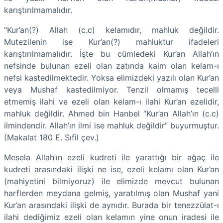
karıştırılmamalıdır.
“Kur’an(?) Allah (c.c) kelamıdır, mahluk değildir.
Mutezilenin ise Kur’an(?) mahluktur ifadeleri
karıştırılmamalıdır. İşte bu cümledeki Kur’an Allah’ın
nefsinde bulunan ezeli olan zatında kaim olan kelam-ı
nefsi kastedilmektedir. Yoksa elimizdeki yazılı olan Kur’an
veya Mushaf kastedilmiyor. Tenzil olmamış tecelli
etmemiş ilahi ve ezeli olan kelam-ı ilahi Kur’an ezelidir,
mahluk değildir. Ahmed bin Hanbel “Kur’an Allah’ın (c.c)
ilmindendir. Allah’ın ilmi ise mahluk değildir” buyurmuştur.
(Makalat 180 E. Sıfil çev.)
Mesela Allah’ın ezeli kudreti ile yarattığı bir ağaç ile
kudreti arasındaki ilişki ne ise, ezeli kelamı olan Kur’an
(mahiyetini bilmiyoruz) ile elimizde mevcut bulunan
harflerden meydana gelmiş, yaratılmış olan Mushaf yani
Kur’an arasındaki ilişki de aynıdır. Burada bir tenezzülat-ı
ilahi dediğimiz ezeli olan kelamın yine onun iradesi ile