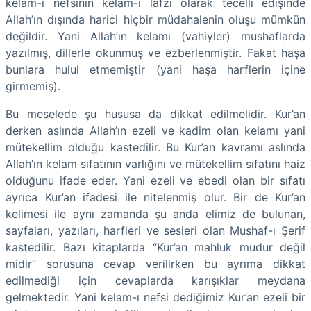
kelam-ı nefsinin kelam-ı lafzi olarak tecelli edişinde
Allah’ın dışında harici hiçbir müdahalenin oluşu mümkün
değildir. Yani Allah’ın kelamı (vahiyler) mushaflarda
yazılmış, dillerle okunmuş ve ezberlenmiştir. Fakat haşa
bunlara hulul etmemiştir (yani haşa harflerin içine
girmemiş).
Bu meselede şu hususa da dikkat edilmelidir. Kur’an
derken aslında Allah’ın ezeli ve kadim olan kelamı yani
mütekellim olduğu kastedilir. Bu Kur’an kavramı aslında
Allah’ın kelam sıfatının varlığını ve mütekellim sıfatını haiz
olduğunu ifade eder. Yani ezeli ve ebedi olan bir sıfatı
ayrıca Kur’an ifadesi ile nitelenmiş olur. Bir de Kur’an
kelimesi ile aynı zamanda şu anda elimiz de bulunan,
sayfaları, yazıları, harfleri ve sesleri olan Mushaf-ı Şerif
kastedilir. Bazı kitaplarda “Kur’an mahluk mudur değil
midir” sorusuna cevap verilirken bu ayrıma dikkat
edilmediği için cevaplarda karışıklar meydana
gelmektedir. Yani kelam-ı nefsi dediğimiz Kur’an ezeli bir