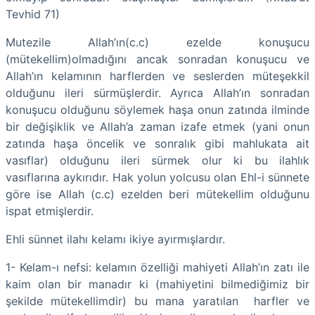
Tevhid 71)
Mutezile Allah’ın(c.c) ezelde konuşucu
(mütekellim)olmadığını ancak sonradan konuşucu ve
Allah’ın kelamının harflerden ve seslerden müteşekkil
olduğunu ileri sürmüşlerdir. Ayrıca Allah’ın sonradan
konuşucu olduğunu söylemek haşa onun zatında ilminde
bir değişiklik ve Allah’a zaman izafe etmek (yani onun
zatında haşa öncelik ve sonralık gibi mahlukata ait
vasıflar) olduğunu ileri sürmek olur ki bu ilahlık
vasıflarına aykırıdır. Hak yolun yolcusu olan Ehl-i sünnete
göre ise Allah (c.c) ezelden beri mütekellim olduğunu
ispat etmişlerdir.
Ehli sünnet ilahı kelamı ikiye ayırmışlardır.
1- Kelam-ı nefsi: kelamın özelliği mahiyeti Allah’ın zatı ile
kaim olan bir manadır ki (mahiyetini bilmediğimiz bir
şekilde mütekellimdir) bu mana yaratılan harfler ve