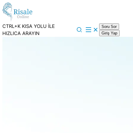
CTRL+K KISA YOLU İLE
Soru Sor
HIZLICA ARAYIN
Giriş Yap