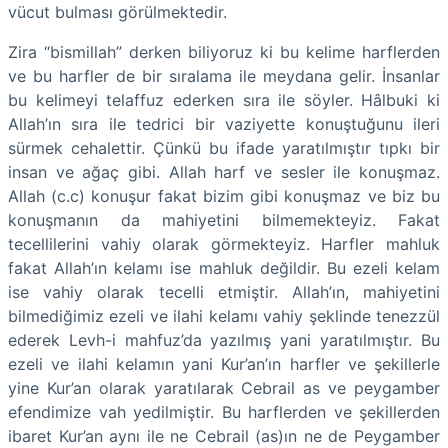
vücut bulması görülmektedir.
Zira “bismillah” derken biliyoruz ki bu kelime harflerden
ve bu harfler de bir sıralama ile meydana gelir. İnsanlar
bu kelimeyi telaffuz ederken sıra ile söyler. Hâlbuki ki
Allah’ın sıra ile tedrici bir vaziyette konuştuğunu ileri
sürmek cehalettir. Çünkü bu ifade yaratılmıştır tıpkı bir
insan ve ağaç gibi. Allah harf ve sesler ile konuşmaz.
Allah (c.c) konuşur fakat bizim gibi konuşmaz ve biz bu
konuşmanın da mahiyetini bilmemekteyiz. Fakat
tecellilerini vahiy olarak görmekteyiz. Harfler mahluk
fakat Allah’ın kelamı ise mahluk değildir. Bu ezeli kelam
ise vahiy olarak tecelli etmiştir. Allah’ın, mahiyetini
bilmediğimiz ezeli ve ilahi kelamı vahiy şeklinde tenezzül
ederek Levh-i mahfuz’da yazılmış yani yaratılmıştır. Bu
ezeli ve ilahi kelamın yani Kur’an’ın harfler ve şekillerle
yine Kur’an olarak yaratılarak Cebrail as ve peygamber
efendimize vah yedilmiştir. Bu harflerden ve şekillerden
ibaret Kur’an aynı ile ne Cebrail (as)ın ne de Peygamber