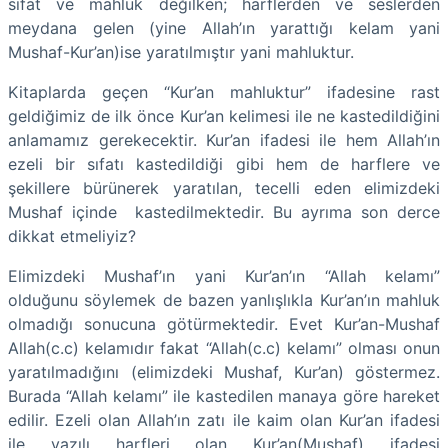
sıfat ve mahluk değilken; harflerden ve seslerden
meydana gelen (yine Allah’ın yarattığı kelam yani
Mushaf-Kur’an)ise yaratılmıştır yani mahluktur.
Kitaplarda geçen “Kur’an mahluktur” ifadesine rast
geldiğimiz de ilk önce Kur’an kelimesi ile ne kastedildiğini
anlamamız gerekecektir. Kur’an ifadesi ile hem Allah’ın
ezeli bir sıfatı kastedildiği gibi hem de harflere ve
şekillere bürünerek yaratılan, tecelli eden elimizdeki
Mushaf içinde kastedilmektedir. Bu ayrıma son derce
dikkat etmeliyiz?
Elimizdeki Mushaf’ın yani Kur’an’ın “Allah kelamı”
olduğunu söylemek de bazen yanlışlıkla Kur’an’ın mahluk
olmadığı sonucuna götürmektedir. Evet Kur’an-Mushaf
Allah(c.c) kelamıdır fakat “Allah(c.c) kelamı” olması onun
yaratılmadığını (elimizdeki Mushaf, Kur’an) göstermez.
Burada “Allah kelamı” ile kastedilen manaya göre hareket
edilir. Ezeli olan Allah’ın zatı ile kaim olan Kur’an ifadesi
ile yazılı harfleri olan Kur’an(Mushaf) ifadesi