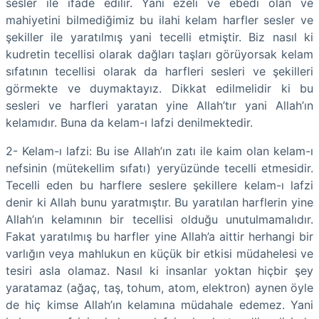
sesler ile ifade edilir. Yani ezeli ve ebedi olan ve
mahiyetini bilmediğimiz bu ilahi kelam harfler sesler ve
şekiller ile yaratılmış yani tecelli etmiştir. Biz nasıl ki
kudretin tecellisi olarak dağları taşları görüyorsak kelam
sıfatının tecellisi olarak da harfleri sesleri ve şekilleri
görmekte ve duymaktayız. Dikkat edilmelidir ki bu
sesleri ve harfleri yaratan yine Allah’tır yani Allah’ın
kelamıdır. Buna da kelam-ı lafzi denilmektedir.
2- Kelam-ı lafzi: Bu ise Allah’ın zatı ile kaim olan kelam-ı
nefsinin (mütekellim sıfatı) yeryüzünde tecelli etmesidir.
Tecelli eden bu harflere seslere şekillere kelam-ı lafzi
denir ki Allah bunu yaratmıştır. Bu yaratılan harflerin yine
Allah’ın kelamının bir tecellisi olduğu unutulmamalıdır.
Fakat yaratılmış bu harfler yine Allah’a aittir herhangi bir
varlığın veya mahlukun en küçük bir etkisi müdahelesi ve
tesiri asla olamaz. Nasıl ki insanlar yoktan hiçbir şey
yaratamaz (ağaç, taş, tohum, atom, elektron) aynen öyle
de hiç kimse Allah’ın kelamına müdahale edemez. Yani