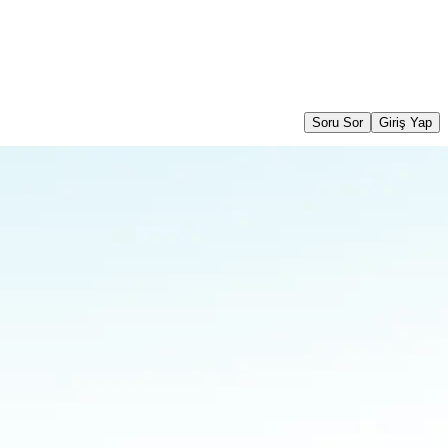
Soru Sor
Giriş Yap