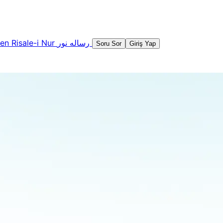
şen
Risale-i Nur
رساله نور
Soru Sor
Giriş Yap