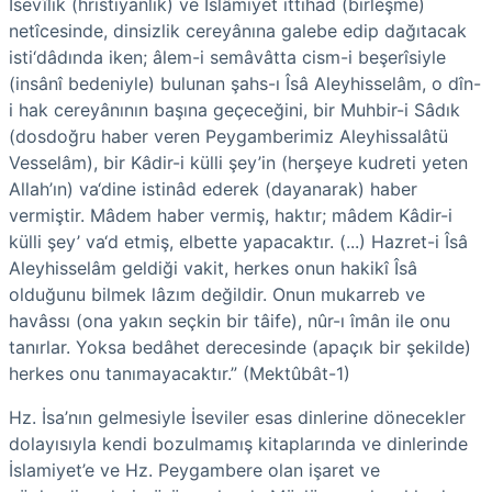
Îsevîlik (hristiyanlık) ve İslâmiyet ittihad (birleşme)
netîcesinde, dinsizlik cereyânına galebe edip dağıtacak
isti‘dâdında iken; âlem-i semâvâtta cism-i beşerîsiyle
(insânî bedeniyle) bulunan şahs-ı Îsâ Aleyhisselâm, o dîn-
i hak cereyânının başına geçeceğini, bir Muhbir-i Sâdık
(dosdoğru haber veren Peygamberimiz Aleyhissalâtü
Vesselâm), bir Kâdir-i külli şey’in (herşeye kudreti yeten
Allah’ın) va‘dine istinâd ederek (dayanarak) haber
vermiştir. Mâdem haber vermiş, haktır; mâdem Kâdir-i
külli şey’ va‘d etmiş, elbette yapacaktır. (...) Hazret-i Îsâ
Aleyhisselâm geldiği vakit, herkes onun hakikî Îsâ
olduğunu bilmek lâzım değildir. Onun mukarreb ve
havâssı (ona yakın seçkin bir tâife), nûr-ı îmân ile onu
tanırlar. Yoksa bedâhet derecesinde (apaçık bir şekilde)
herkes onu tanımayacaktır.” (Mektûbât-1)
Hz. İsa’nın gelmesiyle İseviler esas dinlerine dönecekler
dolayısıyla kendi bozulmamış kitaplarında ve dinlerinde
İslamiyet’e ve Hz. Peygambere olan işaret ve