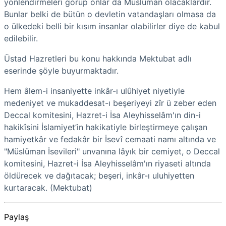
yönlendirmeleri görüp onlar da Müslüman olacaklardır.
Bunlar belki de bütün o devletin vatandaşları olmasa da
o ülkedeki belli bir kısım insanlar olabilirler diye de kabul
edilebilir.
Üstad Hazretleri bu konu hakkında Mektubat adlı
eserinde şöyle buyurmaktadır.
Hem âlem-i insaniyette inkâr-ı ulûhiyet niyetiyle
medeniyet ve mukaddesat-ı beşeriyeyi zîr ü zeber eden
Deccal komitesini, Hazret-i İsa Aleyhisselâm'ın din-i
hakikîsini İslamiyet’in hakikatiyle birleştirmeye çalışan
hamiyetkâr ve fedakâr bir İsevî cemaati namı altında ve
"Müslüman İsevileri" unvanına lâyık bir cemiyet, o Deccal
komitesini, Hazret-i İsa Aleyhisselâm'ın riyaseti altında
öldürecek ve dağıtacak; beşeri, inkâr-ı uluhiyetten
kurtaracak. (Mektubat)
Paylaş