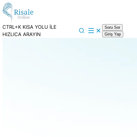
CTRL+K KISA YOLU İLE
Soru Sor
HIZLICA ARAYIN
Giriş Yap