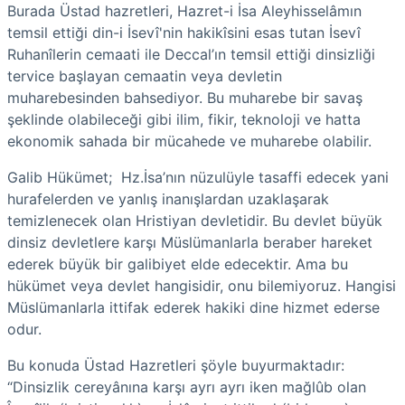
Burada Üstad hazretleri, Hazret-i İsa Aleyhisselâmın
temsil ettiği din-i İsevî'nin hakikîsini esas tutan İsevî
Ruhanîlerin cemaati ile Deccal’ın temsil ettiği dinsizliği
tervice başlayan cemaatin veya devletin
muharebesinden bahsediyor. Bu muharebe bir savaş
şeklinde olabileceği gibi ilim, fikir, teknoloji ve hatta
ekonomik sahada bir mücahede ve muharebe olabilir.
Galib Hükümet; Hz.İsa’nın nüzulüyle tasaffi edecek yani
hurafelerden ve yanlış inanışlardan uzaklaşarak
temizlenecek olan Hristiyan devletidir. Bu devlet büyük
dinsiz devletlere karşı Müslümanlarla beraber hareket
ederek büyük bir galibiyet elde edecektir. Ama bu
hükümet veya devlet hangisidir, onu bilemiyoruz. Hangisi
Müslümanlarla ittifak ederek hakiki dine hizmet ederse
odur.
Bu konuda Üstad Hazretleri şöyle buyurmaktadır:
“Dinsizlik cereyânına karşı ayrı ayrı iken mağlûb olan